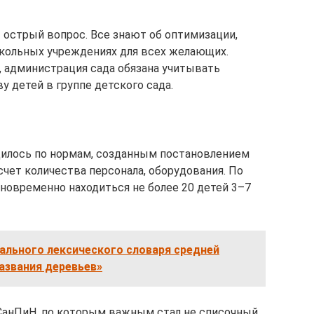
 острый вопрос. Все знают об оптимизации,
школьных учреждениях для всех желающих.
, администрация сада обязана учитывать
 детей в группе детского сада.
дилось по нормам, созданным постановлением
счет количества персонала, оборудования. По
дновременно находиться не более 20 детей 3–7
ального лексического словаря средней
азвания деревьев»
СанПиН, по которым важным стал не списочный