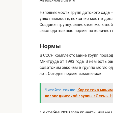
Аверьянова Света
Наполняемость групп детского сада –
уплотняемости, нехватке мест в до
Создавая группу, записывая малышей
законодательные нормы по количеству
Нормы
В СССР комплектование групп прово
Минтруда от 1993 года. В нем есть ра
советским законам в группе могло о
лет. Сегодня нормы изменились.
Читайте также:
Картотека миним
логопедической группы «Осень. Н
1 октября 2010
года приняты новые 