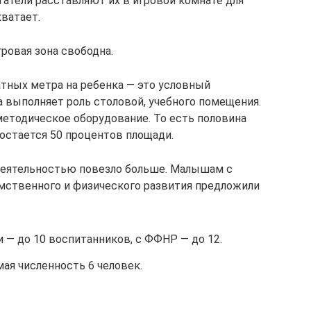
татели расставляют их в игровой комнате для
хватает.
гровая зона свободна.
ратных метра на ребенка — это условный
а выполняет роль столовой, учебного помещения.
 методическое оборудование. То есть половина
 остается 50 процентов площади.
деятельностью повезло больше. Малышам с
умственного и физического развития предложили
 — до 10 воспитанников, с ФФНР — до 12.
мая численность 6 человек.