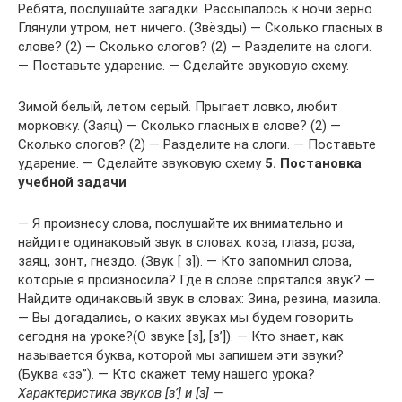
Ребята, послушайте загадки. Рассыпалось к ночи зерно.
Глянули утром, нет ничего. (Звёзды) — Сколько гласных в
слове? (2) — Сколько слогов? (2) — Разделите на слоги.
— Поставьте ударение. — Сделайте звуковую схему.
Зимой белый, летом серый. Прыгает ловко, любит
морковку. (Заяц) — Сколько гласных в слове? (2) —
Сколько слогов? (2) — Разделите на слоги. — Поставьте
ударение. — Сделайте звуковую схему
5. Постановка
учебной задачи
— Я произнесу слова, послушайте их внимательно и
найдите одинаковый звук в словах: коза, глаза, роза,
заяц, зонт, гнездо. (Звук [ з]). — Кто запомнил слова,
которые я произносила? Где в слове спрятался звук? —
Найдите одинаковый звук в словах: Зина, резина, мазила.
— Вы догадались, о каких звуках мы будем говорить
сегодня на уроке?(О звуке [з], [з’]). — Кто знает, как
называется буква, которой мы запишем эти звуки?
(Буква «зэ”). — Кто скажет тему нашего урока?
Характеристика звуков [з’] и [з] —