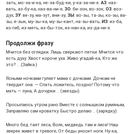
зать, мо-за-и-ка, не-за-буд-ки, у-ка-за-ни-е.
АЗ
: наз-
вать, аз-бу-ка, наз-ва-ни-е;
ЗО
: би-зон, во-зок;
ОЗ
: воз-
дух;
ЗУ
: ве-зу, ма-зут, вни-зу;
ЗЫ
: во-зы, та-зы, ко-зы, ва-
зы, я-зык, му-зы-ка, му-зы-кант, на-зы-вать;
ИЗ
: из-ба,
из-гиб, из-мять, из-бы-ток, из-нан-ка, из-да-ни-е.
Продолжи фразу
Мчится без оглядки. Лишь сверкают пятки. Мчится что
есть духу. Хвост короче уха. Живо угадай-ка, Кто же
это? … (Зайка.)
Ясными ночками гуляет мама с дочками. Дочкам не
твердит она: — Спать ложитесь, поздно! Потому что
мать — луна, А дочурки … (звезды).
Просыпаюсь утром рано Вместе с солнышком румяным,
Заправляю сам кроватку. Быстро делаю … (зарядку).
Много бед таят леса, Волк, медведь там и лиса! Наш
зверек живет в тревоге, От беды уносит ноги. Ну-ка,