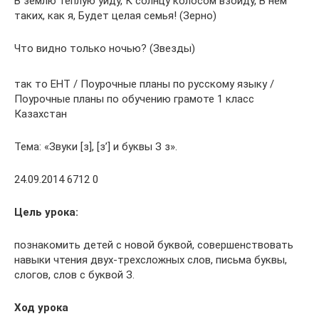
В землю теплую уйду, К солнцу колосом взойду, В нем
таких, как я, Будет целая семья! (Зерно)
Что видно только ночью? (Звезды)
так то ЕНТ / Поурочные планы по русскому языку /
Поурочные планы по обучению грамоте 1 класс
Казахстан
Тема: «Звуки [з], [з’] и буквы З з».
24.09.2014 6712 0
Цель урока:
познакомить детей с новой буквой, совершенствовать
навыки чтения двух-трехсложных слов, письма буквы,
слогов, слов с буквой З.
Ход урока