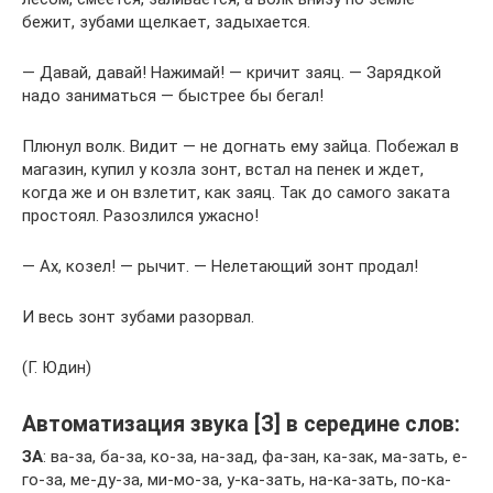
бежит, зубами щелкает, задыхается.
— Давай, давай! Нажимай! — кричит заяц. — Зарядкой
надо заниматься — быстрее бы бегал!
Плюнул волк. Видит — не догнать ему зайца. Побежал в
магазин, купил у козла зонт, встал на пенек и ждет,
когда же и он взлетит, как заяц. Так до самого заката
простоял. Разозлился ужасно!
— Ах, козел! — рычит. — Нелетающий зонт продал!
И весь зонт зубами разорвал.
(Г. Юдин)
Автоматизация звука [З] в середине слов:
ЗА
: ва-за, ба-за, ко-за, на-зад, фа-зан, ка-зак, ма-зать, е-
го-за, ме-ду-за, ми-мо-за, у-ка-зать, на-ка-зать, по-ка-