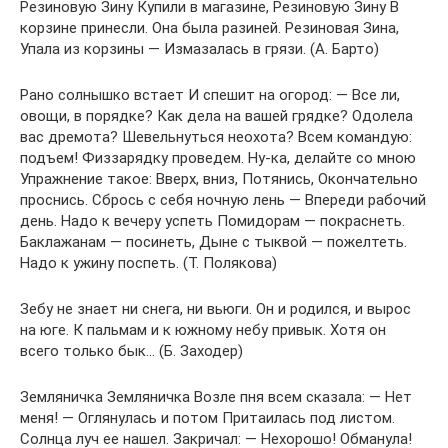
Резиновую Зину Купили в магазине, Резиновую Зину В
корзине принесли. Она была разиней. Резиновая Зина,
Упала из корзины — Измазалась в грязи. (А. Барто)
Рано солнышко встает И спешит на огород: — Все ли,
овощи, в порядке? Как дела на вашей грядке? Одолела
вас дремота? Шевельнуться неохота? Всем командую:
подъем! Физзарядку проведем. Ну-ка, делайте со мною
Упражнение такое: Вверх, вниз, Потянись, Окончательно
проснись. Сбрось с себя ночную лень — Впереди рабочий
день. Надо к вечеру успеть Помидорам — покраснеть.
Баклажанам — посинеть, Дыне с тыквой — пожелтеть.
Надо к ужину поспеть. (Т. Полякова)
Зебу не знает ни снега, ни вьюги. Он и родился, и вырос
на юге. К пальмам и к южному небу привык. Хотя он
всего только бык… (Б. Заходер)
Земляничка Земляничка Возле пня всем сказала: — Нет
меня! — Оглянулась и потом Притаилась под листом.
Солнца луч ее нашел. Закричал: — Нехорошо! Обманула!