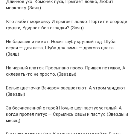
Длинное ухо. Комочек пуха, Прыгает ловко, Любит
морковку. (Заяц)
Кто любит морковку И прыгает ловко. Портит в огороде
грядки, Удирает без оглядки? (Заяц)
Не барашек и не кот. Носит шубу круглый год. Шуба
серая — для лета, Шуба для зимы — другого цвета.
(Заяц)
На черный платок Просыпано просо. Пришел петушок, А
склевать-то не просто. (Звезды)
Белые цветочки Вечером расцветают, А утром увядают.
(Звезды)
За бесчисленной отарой Ночью шел пастух усталый, А
когда пропел петух — Скрылись овцы и пастух. (Звезды и
месяц)