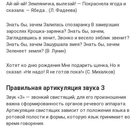
Ай-ай-ай! Земляничка, вылезай! — Покраснела ягода и
сказала: — Ябеда… (Л. Фадеева)
Знать бы, зачем Залилась спозаранку В замерзших
зарослях Крошка-зарянка? Знать бы, зачем,
Заглядевшись в зенит, Звонко и весело зяблик звенит?
Знать бы, зачем Зашуршала змея? Знать бы, зачем
Зеленеет земля? (В. Лунин)
Хотят ко дню рождения Мне подарить щенка, Но я
сказал: «Не надо! Я не готов пока!» (С. Михалков)
Правильная артикуляция звука З
Звук «З» — звонкий свистящий, для его произношения
важна сформированность органов речевого аппарата.
Артикуляция свистящих зависит от положения языка в
ротовой полости и формы, которую язык принимает во
время говорения.