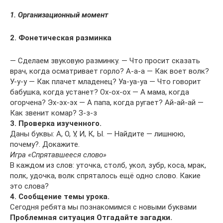
1. Организационный момент
2. Фонетическая разминка
— Сделаем звуковую разминку. — Что просит сказать
врач, когда осматривает горло? А-а-а — Как воет волк?
У-у-у — Как плачет младенец? Уа-уа-уа — Что говорит
бабушка, когда устанет? Ох-ох-ох — А мама, когда
огорчена? Эх-эх-эх — А папа, когда ругает? Ай-ай-ай —
Как звенит комар? З-з-з
3. Проверка изученного.
Даны буквы: А, О, У, И, К, Ы. — Найдите — лишнюю,
почему?. Докажите.
Игра «Спрятавшееся слово»
В каждом из слов: уточка, столб, укол, зубр, коса, мрак,
полк, удочка, волк спряталось ещё одно слово. Какие
это слова?
4. Сообщение темы урока.
Сегодня ребята мы познакомимся с новыми буквами
Проблемная ситуация Отгадайте загадки.