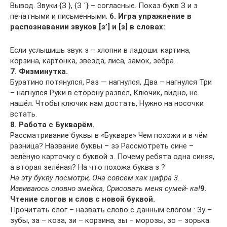
Вывод. Звуки {З }, {З ´} – согласные. Показ букв З и з
печатными и письменными.
6. Игра упражнение в
распознавании звуков [з’] и [з] в словах:
Если услышишь звук з – хлопни в ладоши: картина,
корзина, картонка, звезда, лиса, замок, зебра.
7. Физминутка.
Буратино потянулся, Раз — нагнулся, Два – нагнулся Три
– нагнулся Руки в сторону развёл, Ключик, видно, не
нашёл. Чтобы ключик нам достать, Нужно на носочки
встать.
8. Работа с Букварём.
Рассматривание буквы в «Букваре» Чем похожи и в чём
разница? Название буквы – зэ Рассмотреть сине –
зелёную карточку с буквой з. Почему ребята одна синяя,
а вторая зелёная? На что похожа буква з ?
На эту букву посмотри, Она совсем как цифра 3.
Извиваюсь словно змейка, Срисовать меня сумей- ка!
9.
Чтение слогов и слов с новой буквой.
Прочитать слог – назвать слово с данным слогом : Зу –
зубы, за – коза, зи – корзина, зы – морозы, зо – зорька.