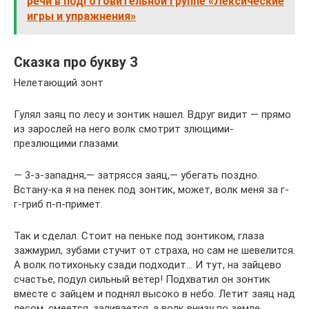
речи в подготовительной группе «Лексические
игры и упражнения»
Сказка про букву З
Нелетающий зонт
Гулял заяц по лесу и зонтик нашел. Вдруг видит — прямо
из зарослей на него волк смотрит злющими-
презлющими глазами.
— 3-з-западня,— затрясся заяц,— убегать поздно.
Встану-ка я на пенек под зонтик, может, волк меня за г-
г-гриб п-п-примет.
Так и сделал. Стоит на пеньке под зонтиком, глаза
зажмурил, зубами стучит от страха, но сам не шевелится.
А волк потихоньку сзади подходит… И тут, на зайцево
счастье, подул сильный ветер! Подхватил он зонтик
вместе с зайцем и поднял высоко в небо. Летит заяц над
лесом, смеется, заливается, а волк внизу по земле