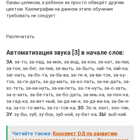
буквы целиком, а ребенок их просто обведёт другим
цветом. Каллиграфии на данном этапе обучения
требовать не следует.
Распечатать
Автоматизация звука [З] в начале слов:
ЗА
: за-то, за-пад, за-мок, за-вод, за-кон, за-кат, за-пах,
за-гон, за-бег, за-пев, за-выть, за-быть, зай-ти, зай-ка,
заг-нать, за-бо-та, за-ба-ва, за-те-я, за-ви-ток, за-ку-
ток, за-га-дать, за-ду-мать, за-ко-пать, за-ки-дать, за-
хо-теть, за-ки-нуть, за-ки-петь, за-тя-нуть, за-о-хать,
за-е-хать, за-бе-гать, за-бо-дать, за-инь-ка, за-пон-ка,
за-гад-ка, за-вет-ный, за-да-ни-е, за-да-ва-ка, за-би-я-
ка, за-го-то-вить, за-го-тов-ка;
ЗО
: Зо-я, зонт, зон-тик;
ЗУ
: зу-бы, зуб, зу-бок, зуб-ной, зу-бат-ка;
ЗЫ
: зыб-кий.
Читайте также:
Конспект ОД по развитию