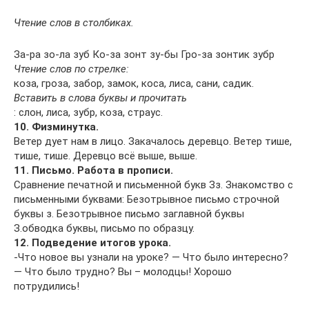
Чтение слов в столбиках.
За-ра зо-ла зуб Ко-за зонт зу-бы Гро-за зонтик зубр
Чтение слов по стрелке:
коза, гроза, забор, замок, коса, лиса, сани, садик.
Вставить в слова буквы и прочитать
: слон, лиса, зубр, коза, страус.
10. Физминутка.
Ветер дует нам в лицо. Закачалось деревцо. Ветер тише,
тише, тише. Деревцо всё выше, выше.
11. Письмо. Работа в прописи.
Сравнение печатной и письменной букв Зз. Знакомство с
письменными буквами: Безотрывное письмо строчной
буквы з. Безотрывное письмо заглавной буквы
З.обводка буквы, письмо по образцу.
12. Подведение итогов урока.
-Что новое вы узнали на уроке? — Что было интересно?
— Что было трудно? Вы – молодцы! Хорошо
потрудились!