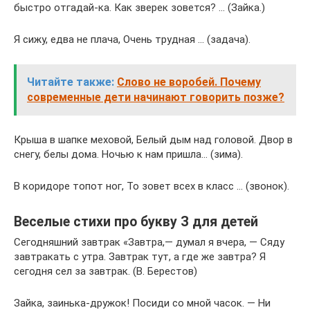
быстро отгадай-ка. Как зверек зовется? … (Зайка.)
Я сижу, едва не плача, Очень трудная … (задача).
Читайте также:
Слово не воробей. Почему
современные дети начинают говорить позже?
Крыша в шапке меховой, Белый дым над головой. Двор в
снегу, белы дома. Ночью к нам пришла… (зима).
В коридоре топот ног, То зовет всех в класс … (звонок).
Веселые стихи про букву З для детей
Сегодняшний завтрак «Завтра,— думал я вчера, — Сяду
завтракать с утра. Завтрак тут, а где же завтра? Я
сегодня сел за завтрак. (В. Берестов)
Зайка, заинька-дружок! Посиди со мной часок. — Ни