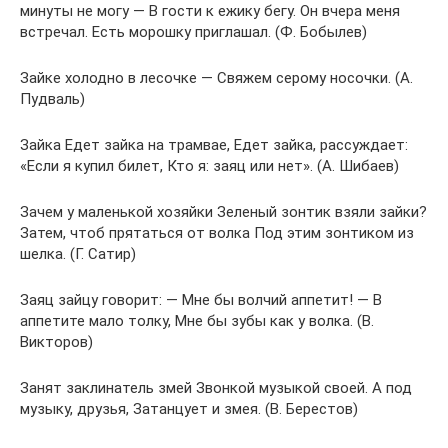
минуты не могу — В гости к ежику бегу. Он вчера меня
встречал. Есть морошку приглашал. (Ф. Бобылев)
Зайке холодно в лесочке — Свяжем серому носочки. (А.
Пудваль)
Зайка Едет зайка на трамвае, Едет зайка, рассуждает:
«Если я купил билет, Кто я: заяц или нет». (А. Шибаев)
Зачем у маленькой хозяйки Зеленый зонтик взяли зайки?
Затем, чтоб прятаться от волка Под этим зонтиком из
шелка. (Г. Сатир)
Заяц зайцу говорит: — Мне бы волчий аппетит! — В
аппетите мало толку, Мне бы зубы как у волка. (В.
Викторов)
Занят заклинатель змей Звонкой музыкой своей. А под
музыку, друзья, Затанцует и змея. (В. Берестов)