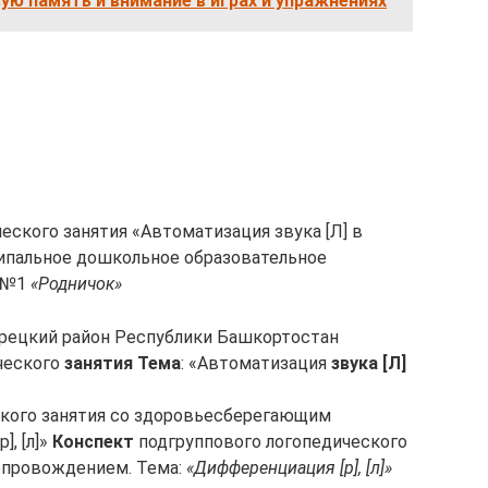
ую память и внимание в играх и упражнениях
еского занятия «Автоматизация звука [Л] в
ципальное дошкольное образовательное
д №1
«Родничок»
орецкий район Республики Башкортостан
ческого
занятия Тема
: «Автоматизация
звука [Л]
ского занятия со здоровьесберегающим
, [л]»
Конспект
подгруппового логопедического
провождением. Тема:
«Дифференциация [р], [л]»