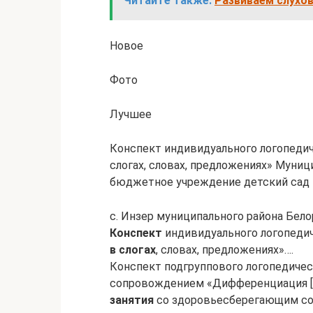
Читайте также:
Развиваем слухов
Новое
Фото
Лучшее
Конспект индивидуального логопедич
слогах, словах, предложениях» Муни
бюджетное учреждение детский са
с. Инзер муниципального района Бел
Конспект
индивидуального логопеди
в слогах
, словах, предложениях»….
Конспект подгруппового логопедиче
сопровождением «Дифференциация [р]
занятия
со здоровьесберегающим со