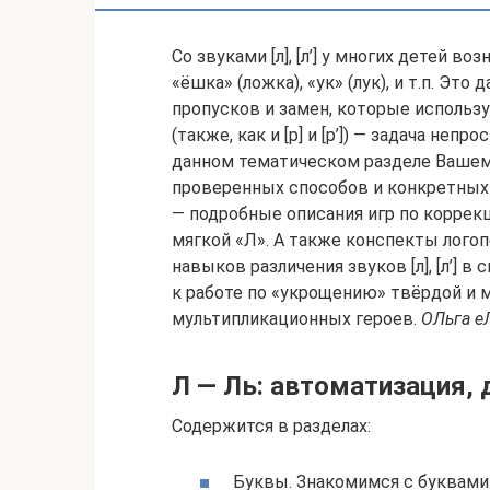
Со звуками [л], [л’] у многих детей в
«ёшка» (ложка), «ук» (лук), и т.п. Эт
пропусков и замен, которые использую
(также, как и [р] и [р’]) — задача неп
данном тематическом разделе Вашем
проверенных способов и конкретных 
— подробные описания игр по коррек
мягкой «Л». А также конспекты лого
навыков различения звуков [л], [л’] 
к работе по «укрощению» твёрдой и 
мультипликационных героев.
ОЛьга е
Л — Ль: автоматизация,
Содержится в разделах:
Буквы. Знакомимся с буквами