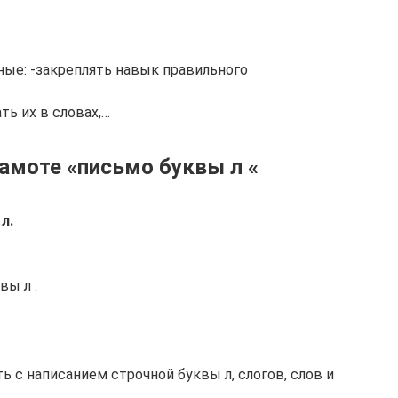
ные: -закреплять навык правильного
ть их в словах,…
амоте «письмо буквы л «
л.
вы л .
 с написанием строчной буквы л, слогов, слов и