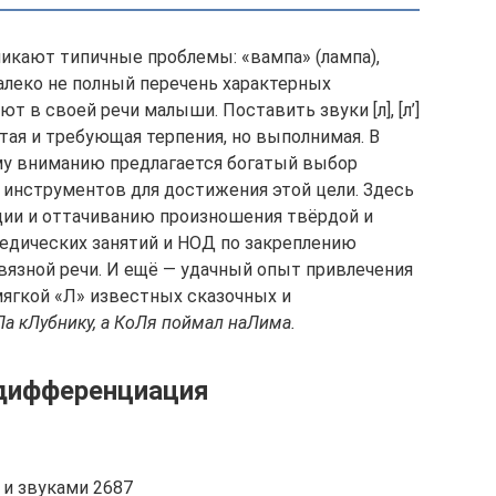
озникают типичные проблемы: «вампа» (лампа),
о далеко не полный перечень характерных
т в своей речи малыши. Поставить звуки [л], [л’]
ростая и требующая терпения, но выполнимая. В
у вниманию предлагается богатый выбор
инструментов для достижения этой цели. Здесь
ции и оттачиванию произношения твёрдой и
педических занятий и НОД по закреплению
в связной речи. И ещё — удачный опыт привлечения
мягкой «Л» известных сказочных и
Ла кЛубнику, а КоЛя поймал наЛима.
 дифференциация
 и звуками 2687