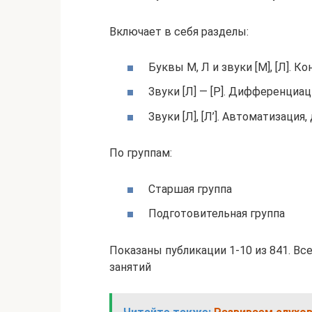
Включает в себя разделы:
Буквы М, Л и звуки [М], [Л]. К
Звуки [Л] — [Р]. Дифференциац
Звуки [Л], [Л’]. Автоматизаци
По группам:
Старшая группа
Подготовительная группа
Показаны публикации 1-10 из 841. Все 
занятий