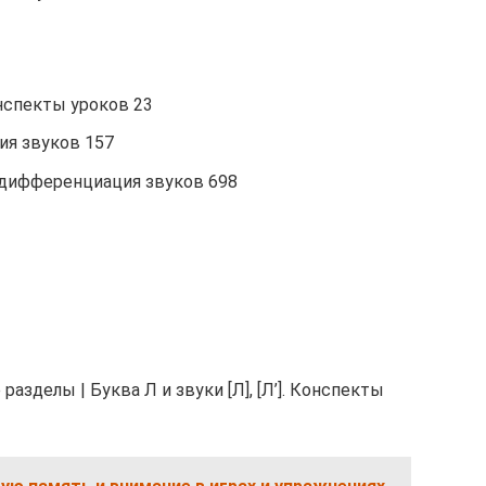
онспекты уроков 23
ия звуков 157
я, дифференциация звуков 698
разделы | Буква Л и звуки [Л], [Л’]. Конспекты