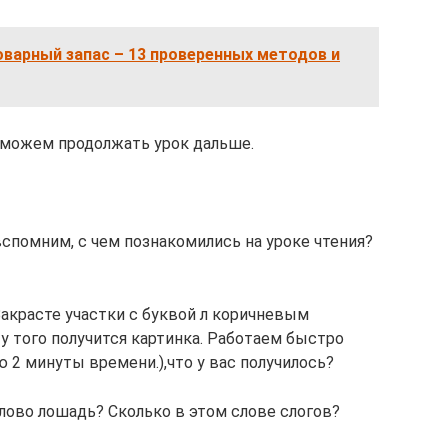
оварный запас – 13 проверенных методов и
о можем продолжать урок дальше.
 вспомним, с чем познакомились на уроке чтения?
Закрасте участки с буквой л коричневым
у того получится картинка. Работаем быстро
ю 2 минуты времени.),что у вас получилось?
слово лошадь? Сколько в этом слове слогов?