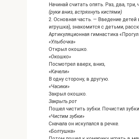
Начинай считать опять. Раз, два, три,
(руки вниз, встряхнуть кистями)
2. Основная часть. — Введение детей
игрушка), знакомится с детьми, расс
Артикуляционная гимнастика «Прогулк
«Улыбочка»
Открыл окошко.
«Окошко»
Посмотрел вверх, вниз,
«Качели»
В одну сторону, в другую.
«Часики»
Закрыл окошко.
Закрыть рот
Пошел чистить зубки. Почистил зубки 
«Чистим зубки»
Сначала он искупался в речке.
«Болтушка»
Потом пошел к комарику играть в мяч