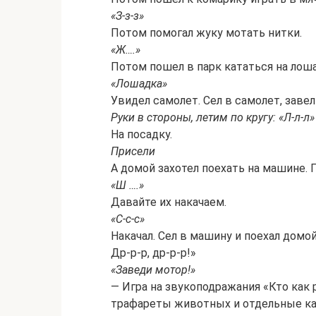
«З-з-з»
Потом помогал жуку мотать нитки.
«Ж….»
Потом пошел в парк кататься на лош
«Лошадка»
Увидел самолет. Сел в самолет, завел
Руки в стороны, летим по кругу: «Л-л-л»
На посадку.
Присели
А домой захотел поехать на машине.
«Ш ….»
Давайте их накачаем.
«С-с-с»
Накачал. Сел в машину и поехал домо
Др-р-р, др-р-р!»
«Заведи мотор!»
— Игра на звукоподражания «Кто как 
трафареты животных и отдельные кар