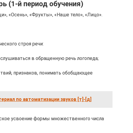
рь (1-й период обучения)
», «Осень», «Фрукты», «Наше тело», «Лицо».
еского строя речи:
вслушиваться в обращен­ную речь логопеда;
ствий, признаков, пони­мать обобщающее
ериал по автоматизации звуков [т]-[д]
еское усвоение формы множественного числа