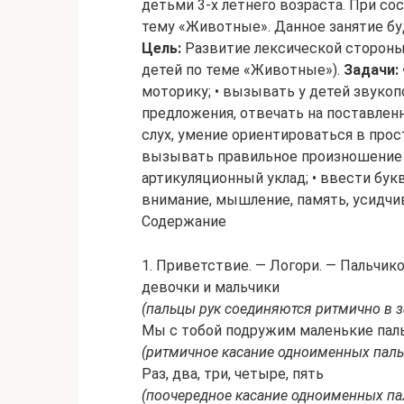
детьми 3-х летнего возраста. При со
тему «Животные». Данное занятие бу
Цель:
Развитие лексической стороны 
детей по теме «Животные»).
Задачи:
моторику; • вызывать у детей звукоп
предложения, отвечать на поставлен
слух, умение ориентироваться в прос
вызывать правильное произношение 
артикуляционный уклад; • ввести букву
внимание, мышление, память, усидчи
Содержание
1. Приветствие. — Логори. — Пальчик
девочки и мальчики
(пальцы рук соединяются ритмично в 
Мы с тобой подружим маленькие пал
(ритмичное касание одноименных паль
Раз, два, три, четыре, пять
(поочередное касание одноименных пал