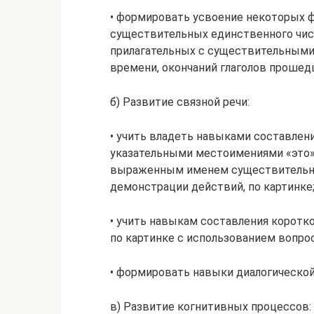
• формировать усвоение некоторых 
существительных единственного чис
прилагательных с существительными 
времени, окончаний глаголов прошед
б) Развитие связной речи:
• учить владеть навыками составлени
указательными местоимениями «это»,
выраженным име­нем существительны
демонстрации действий, по картинке
• учить навыкам составления коротког
по картинке с использованием вопрос
• формировать навыки диалогической
в) Развитие когнитивных процессов: