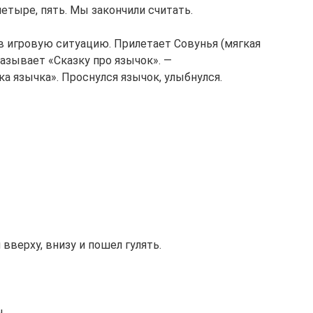
 четыре, пять. Мы закончили считать.
 в игровую ситуацию. Прилетает Совунья (мягкая
казывает «Сказку про язычок». —
а язычка». Проснулся язычок, улыбнулся.
вверху, внизу и пошел гулять.
.