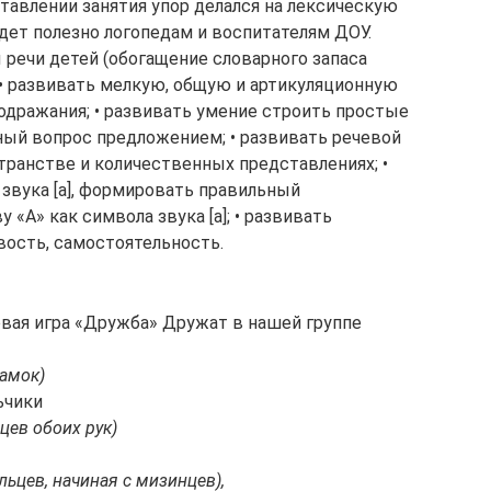
ставлении занятия упор делался на лексическую
дет полезно логопедам и воспитателям ДОУ.
речи детей (обогащение словарного запаса
• развивать мелкую, общую и артикуляционную
одражания; • развивать умение строить простые
ный вопрос предложением; • развивать речевой
транстве и количественных представлениях; •
звука [а], формировать правильный
 «А» как символа звука [а]; • развивать
вость, самостоятельность.
овая игра «Дружба» Дружат в нашей группе
замок)
ьчики
цев обоих рук)
ьцев, начиная с мизинцев),