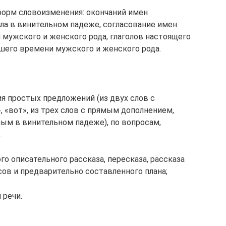
форм словоизменения: окончаний имен
ла в винительном падеже, согласование имен
мужского и женского рода, глаголов настоящего
шего вре­мени мужского и женского рода.
я простых предложений (из двух слов с
 «вот», из трех слов с прямым дополнением,
м в винительном падеже), по вопросам,
;
о описательного рас­сказа, пересказа, рассказа
ов и предварительно составленного плана;
 речи.