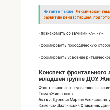
Читайте также:
Лексическая тем
развитию речи (старшая, подгото
• познакомить со звуками «А», «У»;
• формировать просодическую сторон
• формировать усвоение ритмической 
Конспект фронтального 
младшей группе ДОУ. Ж
Фронтальное логопедическое занятие
Тема «Животные»
Автор:
Дурнева Марина Алексеевна, у
Каменск-Шахтинский
Описание:
Данн