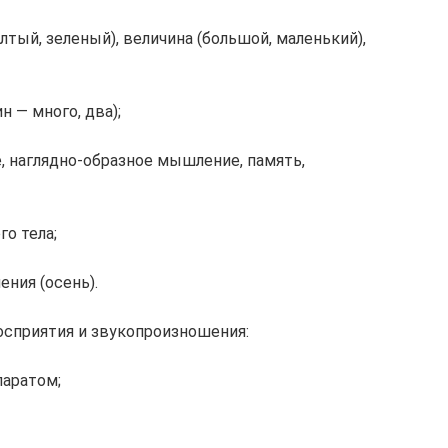
лтый, зеленый), величина (большой, маленький),
 — много, два);
, наглядно-образное мышление, память,
о тела;
ния (осень).
осприятия и звукопроизношения:
паратом;