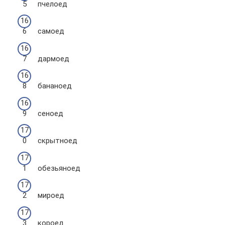
пчелоед
самоед
дармоед
бананоед
сеноед
скрытноед
обезьяноед
мироед
короед