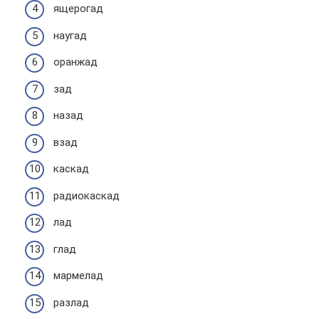
ящерогад
наугад
оранжад
зад
назад
взад
каскад
радиокаскад
лад
глад
мармелад
разлад