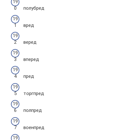
полубред
вред
веред
вперед
пред
торгпред
полпред
военпред