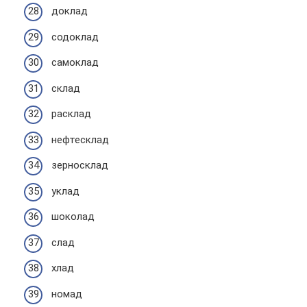
доклад
содоклад
самоклад
склад
расклад
нефтесклад
зерносклад
уклад
шоколад
слад
хлад
номад