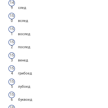
след
вслед
вослед
послед
венед
грибоед
лубоед
буквоед