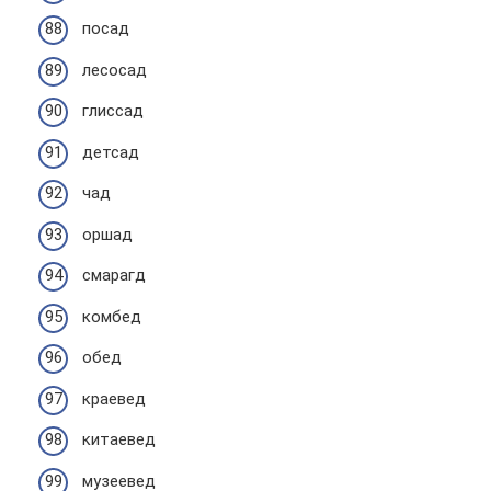
посад
лесосад
глиссад
детсад
чад
оршад
смарагд
комбед
обед
краевед
китаевед
музеевед