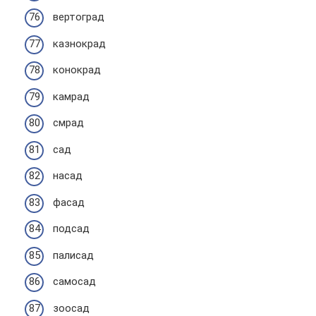
вертоград
казнокрад
конокрад
камрад
смрад
сад
насад
фасад
подсад
палисад
самосад
зоосад