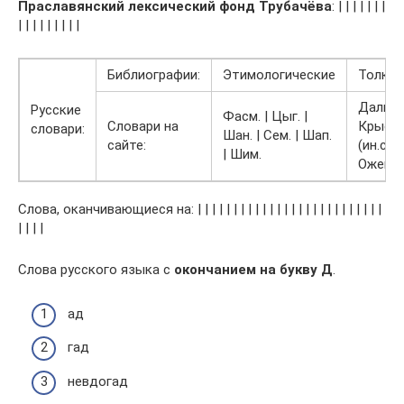
Праславянский лексический фонд Трубачёва
: | | | | | | |
| | | | | | | | |
Библиографии:
Этимологические
Толко
Даль |
Русские
Фасм. | Цыг. |
Словари на
Крыси
словари:
Шан. | Сем. | Шап.
сайте:
(ин.сл.)
| Шим.
Ожего
Слова, оканчивающиеся на: | | | | | | | | | | | | | | | | | | | | | | | | | |
| | | |
Слова русского языка с
окончанием на букву Д
.
ад
гад
невдогад