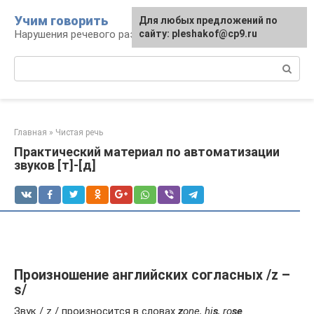
Перейти
Учим говорить
Для любых предложений по
к
Нарушения речевого развития
сайту: pleshakof@cp9.ru
контенту
Поиск:
Главная
»
Чистая речь
Практический материал по автоматизации
звуков [т]-[д]
Произношение английских согласных /z –
s/
Звук / z / произносится в словах
z
one, hi
s
, ro
se
.