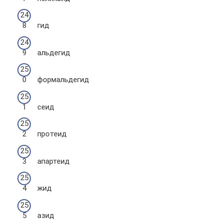
гид
альдегид
формальдегид
сеид
протеид
апартеид
жид
азид