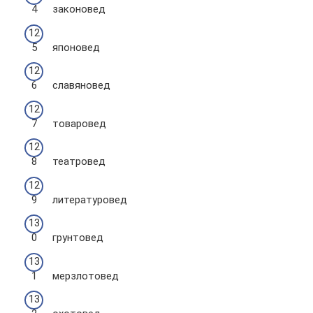
законовед
японовед
славяновед
товаровед
театровед
литературовед
грунтовед
мерзлотовед