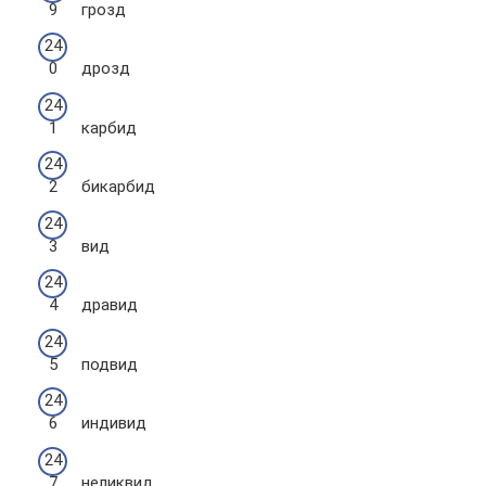
грозд
дрозд
карбид
бикарбид
вид
дравид
подвид
индивид
неликвид