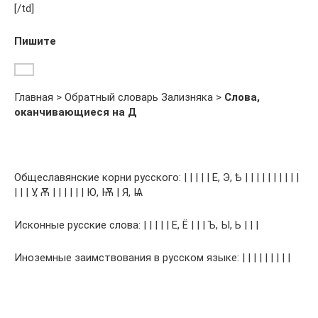
[/td]
Пишите
Главная > Обратный словарь Зализняка >
Слова,
оканчивающиеся на Д
Общеславянские корни русского: | | | | | Е, Э, Ѣ | | | | | | | | | |
| | | У, Ѫ | | | | | | Ю, Ѭ | Я, Ѩ
Исконные русские слова: | | | | | Е, Ё | | | Ъ, Ы, Ь | | |
Иноземные заимствования в русском языке: | | | | | | | | |