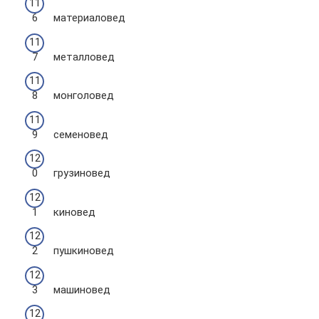
материаловед
металловед
монголовед
семеновед
грузиновед
киновед
пушкиновед
машиновед