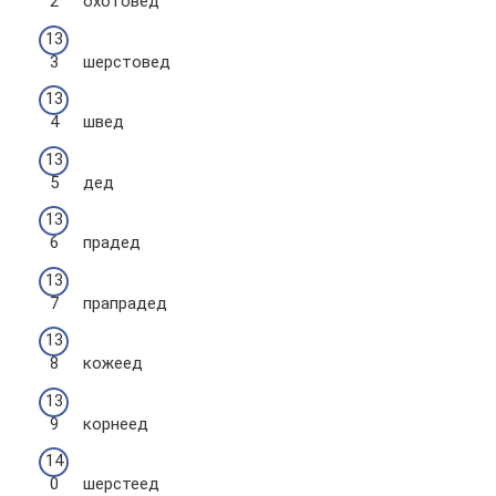
охотовед
шерстовед
швед
дед
прадед
прапрадед
кожеед
корнеед
шерстеед