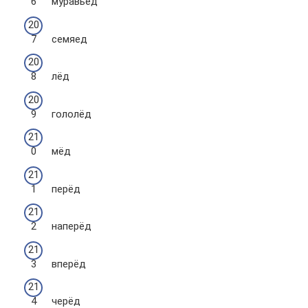
муравьед
семяед
лёд
гололёд
мёд
перёд
наперёд
вперёд
черёд