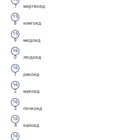
мертвоед
книгоед
медоед
людоед
ракоед
мукоед
почкоед
калоед