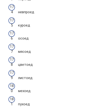
невпроед
куроед
осоед
мясоед
цветоед
листоед
мехоед
пухоед