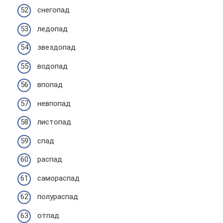
снегопад
ледопад
звездопад
водопад
впопад
невпопад
листопад
спад
распад
самораспад
полураспад
отпад