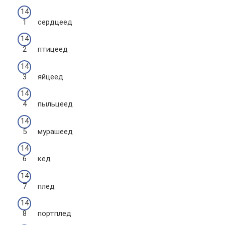
сердцеед
птицеед
яйцеед
пыльцеед
мурашеед
кед
плед
портплед