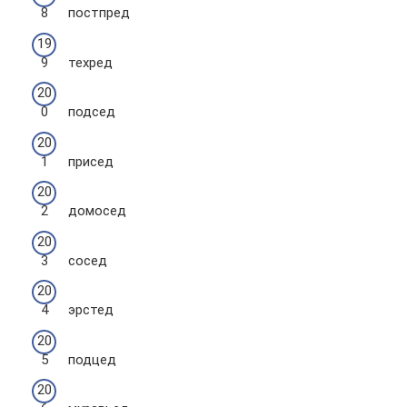
постпред
техред
подсед
присед
домосед
сосед
эрстед
подцед