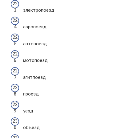
электропоезд
аэропоезд
автопоезд
мотопоезд
агитпоезд
проезд
уезд
объезд