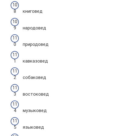
книговед
народовед
природовед
кавказовед
собаковед
востоковед
музыковед
языковед