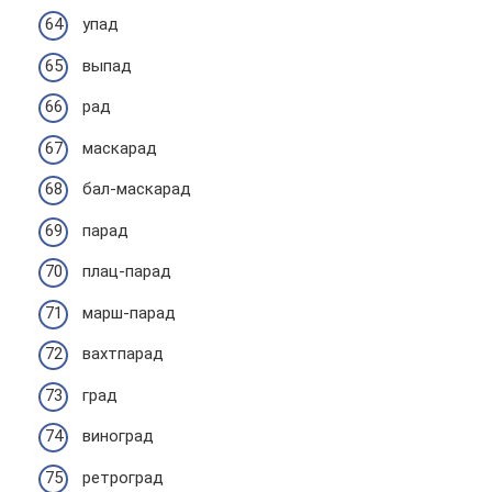
упад
выпад
рад
маскарад
бал-маскарад
парад
плац-парад
марш-парад
вахтпарад
град
виноград
ретроград