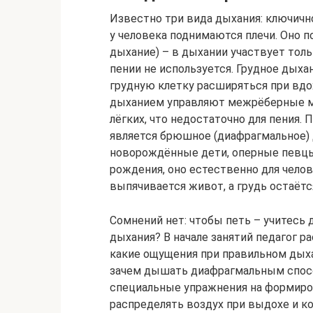
Известно три вида дыхания: ключичн
у человека поднимаются плечи. Оно п
дыхание) – в дыхании участвует толь
пении не используется. Грудное дых
грудную клетку расширяться при вд
дыханием управляют межрёберные мы
лёгких, что недостаточно для пения.
является брюшное (диафрагмальное)
новорождённые дети, оперные певцы
рождения, оно естественно для чело
выпячивается живот, а грудь остаёт
Сомнений нет: чтобы петь – учитесь
дыхания? В начале занятий педагог р
какие ощущения при правильном дыха
зачем дышать диафрагмальным спосо
специальные упражнения на формиро
распределять воздух при выдохе и к