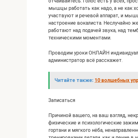
отчаивайтесь. Голос есть у всех, про
мышцы работать как надо, а не как х
участвуют и речевой аппарат, и мышц
настроение вокалиста. Неслучайно ж
работают над подачей звука, над тем
техническими моментами.
Проводим уроки ОНЛАЙН индивидуальн
администратор всё расскажет.
Читайте также:
10 волшебных упр
Записаться
Причиной вашего, на ваш взгляд, нек
физические и психологические зажим
гортани и мягкого нёба, ненаправленн
тренировками детали, как и пение в н