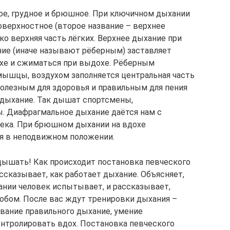
ое, грудное и брюшное. При ключичном дыхании
оверхностное (второе название – верхнее
ко верхняя часть лёгких. Верхнее дыхание при
ание (иначе называют рёберным) заставляет
охе и сжиматься при выдохе. Рёберным
шцы, воздухом заполняется центральная часть
 Полезным для здоровья и правильным для пения
 дыхание. Так дышат спортсмены,
. Диафрагмальное дыхание даётся нам с
века. При брюшном дыхании на вдохе
ся в неподвижном положении.
 дышать! Как происходит постановка певческого
ассказывает, как работает дыхание. Объясняет,
нии человек испытывает, и рассказывает,
бом. После вас ждут тренировки дыхания –
вание правильного дыхание, умение
онтролировать вдох. Постановка певческого