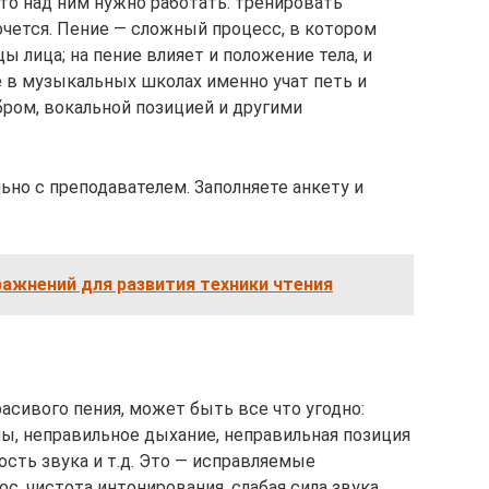
сто над ним нужно работать: тренировать
очется. Пение — сложный процесс, в котором
ы лица; на пение влияет и положение тела, и
е в музыкальных школах именно учат петь и
бром, вокальной позицией и другими
о с преподавателем. Заполняете анкету и
ажнений для развития техники чтения
расивого пения, может быть все что угодно:
ы, неправильное дыхание, неправильная позиция
ость звука и т.д. Это — исправляемые
ос, чистота интонирования, слабая сила звука.