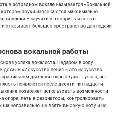
рта в эстрадном вокале называется «Вокальной
ри котором звуки извлекаются максимально
ной маски – научиться говорить и петь с
и и открывает большое пространство для подачи
основа вокальной работы
снова успеха вокалиста. Недаром в ходу
ыдоха» и «Искусство пения – это искусство
еправильном дыхании голос звучит тускло, нет
иплость появляется после десяти-пятнадцати
 дыхание позволяет использовать возможности
на опоре, петь в резонаторы, контролировать
ыша неправильно, не взять высокую ноту и не