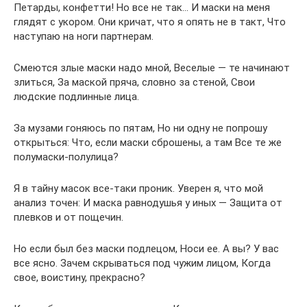
Петарды, конфетти! Но все не так… И маски на меня
глядят с укором. Они кричат, что я опять не в такт, Что
наступаю на ноги партнерам.
Смеются злые маски надо мной, Веселые — те начинают
злиться, За маской пряча, словно за стеной, Свои
людские подлинные лица.
За музами гоняюсь по пятам, Но ни одну не попрошу
открыться: Что, если маски сброшены, а там Все те же
полумаски-полулица?
Я в тайну масок все-таки проник. Уверен я, что мой
анализ точен: И маска равнодушья у иных — Защита от
плевков и от пощечин.
Но если был без маски подлецом, Носи ее. А вы? У вас
все ясно. Зачем скрываться под чужим лицом, Когда
свое, воистину, прекрасно?