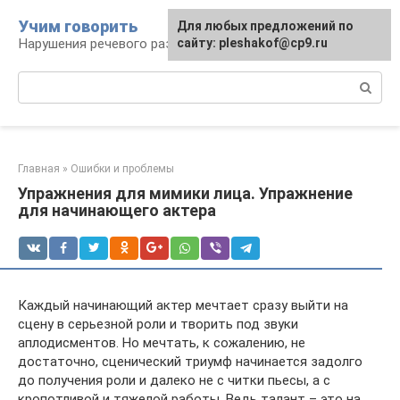
Перейти
Учим говорить
Для любых предложений по
к
Нарушения речевого развития
сайту: pleshakof@cp9.ru
контенту
Поиск:
Главная
»
Ошибки и проблемы
Упражнения для мимики лица. Упражнение
для начинающего актера
Каждый начинающий актер мечтает сразу выйти на
сцену в серьезной роли и творить под звуки
аплодисментов. Но мечтать, к сожалению, не
достаточно, сценический триумф начинается задолго
до получения роли и далеко не с читки пьесы, а с
кропотливой и тяжелой работы. Ведь талант – это на