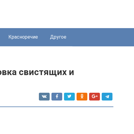
Красноречие
Другое
овка свистящих и