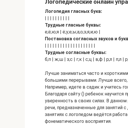
Логопедические онлайн упр
Логопедия гласных букв:
| | | | | | | | | |
Трудные гласные буквы:
е;ё;ю;я | ё;у;е;ы;а;о;э;я;и;ю |
Постановка согласных звуков и букв
| | | | | | | | | | | | | | | | | | | |
Трудные согласные буквы:
б;п | ж;ш | з;с | г;к | с;ц | в;ф | р;л | п;л | 
Лучше заниматься часто и короткими 
большими перерывами. Лучше всего, 
Например, идете в садик и учитесь го
Благодаря сайту () ребенок научитс
уверенность в своих силах. В данном
речи, предназначенные для занятий с 
занятиях с логопедом ведётся работа
фонематического восприятия.