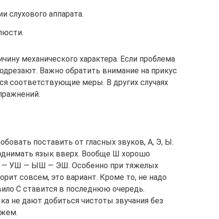
и слухового аппарата.
люсти.
ичину механического характера. Если проблема
подрезают. Важно обратить внимание на прикус
ся соответствующие меры. В других случаях
пражнений.
обовать поставить от гласных звуков, А, Э, Ы.
однимать язык вверх. Вообще Ш хорошо
Ш — УШ — ЫШ — ЭШ. Особенно при тяжелых
орит совсем, это вариант. Кроме то, не надо
авило С ставится в последнюю очередь.
ка не дают добиться чистоты звучания без
ажем.