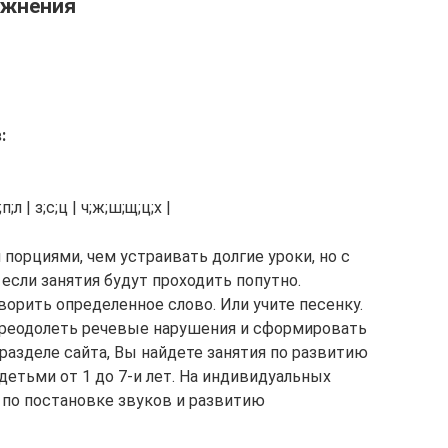
ажнения
:
р;п;л | з;с;ц | ч;ж;ш;щ;ц;х |
порциями, чем устраивать долгие уроки, но с
если занятия будут проходить попутно.
ворить определенное слово. Или учите песенку.
я преодолеть речевые нарушения и сформировать
 разделе сайта, Вы найдете занятия по развитию
детьми от 1 до 7-и лет. На индивидуальных
 по постановке звуков и развитию