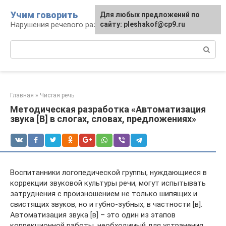
Перейти
Учим говорить
Для любых предложений по
к
Нарушения речевого развития
сайту: pleshakof@cp9.ru
контенту
Поиск:
Главная
»
Чистая речь
Методическая разработка «Автоматизация
звука [В] в слогах, словах, предложениях»
Воспитанники логопедической группы, нуждающиеся в
коррекции звуковой культуры речи, могут испытывать
затруднения с произношением не только шипящих и
свистящих звуков, но и губно-зубных, в частности [в].
Автоматизация звука [в] – это один из этапов
коррекционной работы, необходимый для устранения