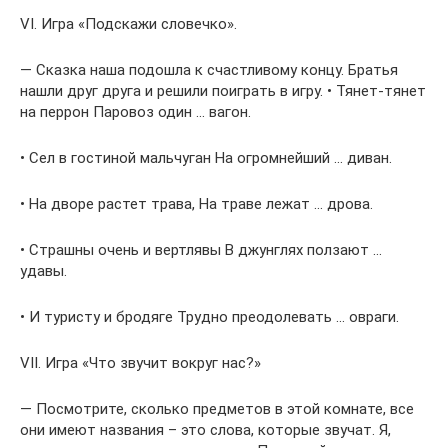
VI. Игра «Подскажи словечко».
— Сказка наша подошла к счастливому концу. Братья
нашли друг друга и решили поиграть в игру. • Тянет-тянет
на перрон Паровоз один … вагон.
• Сел в гостиной мальчуган На огромнейший … диван.
• На дворе растет трава, На траве лежат … дрова.
• Страшны очень и вертлявы В джунглях ползают …
удавы.
• И туристу и бродяге Трудно преодолевать … овраги.
VII. Игра «Что звучит вокруг нас?»
— Посмотрите, сколько предметов в этой комнате, все
они имеют названия – это слова, которые звучат. Я,