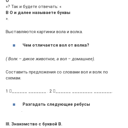
О
»? Так и будете отвечать: «
В О и далее называете буквы
».
Выставляются картинки вола и волка.
Чем отличается вол от волка?
( Волк – дикое животное, а вол – домашнее).
Составить предложения со словами вол и волк по
схемам.
1 ______ _______ . 2 ______ ________ _______.
Разгадать следующие ребусы
.
III. Знакомство с буквой В.