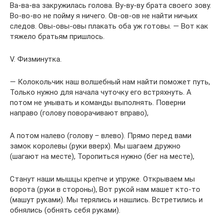
Ва-ва-ва закружилась голова. Ву-ву-ву брата своего зову.
Во-во-во не пойму я ничего. Ов-ов-ов не найти ничьих
следов. Овы-овы-овы плакать оба уж готовы. — Вот как
тяжело братьям пришлось.
V. Физминутка.
— Колокольчик наш волшебный нам найти поможет путь,
Только нужно для начала чуточку его встряхнуть. А
потом не унывать и команды выполнять. Поверни
направо (голову поворачивают вправо),
А потом налево (голову – влево). Прямо перед вами
замок королевы (руки вверх). Мы шагаем дружно
(шагают на месте), Торопиться нужно (бег на месте),
Станут наши мышцы крепче и упруже. Открываем мы
ворота (руки в стороны), Вот рукой нам машет кто-то
(машут руками). Мы терялись и нашлись. Встретились и
обнялись (обнять себя руками).