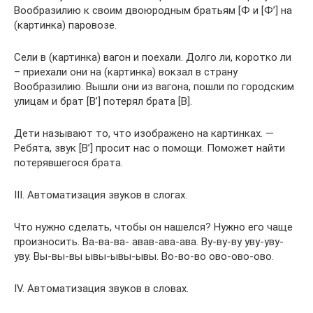
Вообразилию к своим двоюродным братьям [Ф и [Ф’] на
(картинка) паровозе.
Сели в (картинка) вагон и поехали. Долго ли, коротко ли
– приехали они на (картинка) вокзал в страну
Вообразилию. Вышли они из вагона, пошли по городским
улицам и брат [В’] потерял брата [В].
Дети называют то, что изображено на картинках. —
Ребята, звук [В’] просит нас о помощи. Поможет найти
потерявшегося брата.
III. Автоматизация звуков в слогах.
Что нужно сделать, чтобы он нашелся? Нужно его чаще
произносить. Ва-ва-ва- авав-ава-ава. Ву-ву-ву уву-уву-
уву. Вы-вы-вы ывы-ывы-ывы. Во-во-во ово-ово-ово.
IV. Автоматизация звуков в словах.