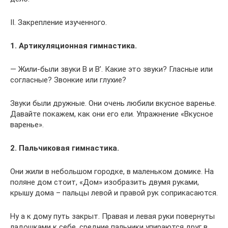
II. Закрепление изученного.
1. Артикуляционная гимнастика.
— Жили-были звуки В и В’. Какие это звуки? Гласные или
согласные? Звонкие или глухие?
Звуки были дружные. Они очень любили вкусное варенье.
Давайте покажем, как они его ели. Упражнение «Вкусное
варенье».
2. Пальчиковая гимнастика.
Они жили в небольшом городке, в маленьком домике. На
поляне дом стоит, «Дом» изобразить двумя руками,
крышу дома – пальцы левой и правой рук соприкасаются.
Ну а к дому путь закрыт. Правая и левая руки повернуты
ладошками к себе, средние пальчики упираются друг в