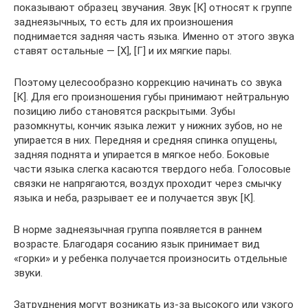
показывают образец звучания. Звук [К] относят к группе
заднеязычных, то есть для их произношения
поднимается задняя часть языка. Именно от этого звука
ставят остальные — [Х], [Г] и их мягкие пары.
Поэтому целесообразно коррекцию начинать со звука
[К]. Для его произношения губы принимают нейтральную
позицию либо становятся раскрытыми. Зубы
разомкнуты, кончик языка лежит у нижних зубов, но не
упирается в них. Передняя и средняя спинка опущены,
задняя поднята и упирается в мягкое небо. Боковые
части языка слегка касаются твердого неба. Голосовые
связки не напрягаются, воздух проходит через смычку
языка и неба, разрывает ее и получается звук [К].
В норме заднеязычная группа появляется в раннем
возрасте. Благодаря сосанию язык принимает вид
«горки» и у ребенка получается произносить отдельные
звуки.
Затруднения могут возникать из-за высокого или узкого