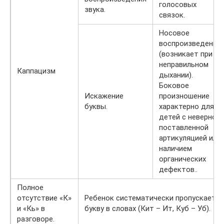
голосовых
звука.
связок.
Носовое
воспроизведение
(возникает при
неправильном
Каппацизм
дыхании).
Боковое
Искажение
произношение
буквы.
характерно для
детей с неверно
поставленной
артикуляцией или
наличием
органических
дефектов..
Полное
отсутствие «К»
Ребенок систематически пропускает
и «Кь» в
букву в словах (Кит – Ит, Куб – Уб).
разговоре.