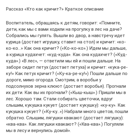
Рассказ «Кто как кричит?» Краткое описание
Воспитатель, обращаясь к детям, говорит: «Помните,
дети, как мы с вами ходили на прогулку в лес на даче?
Собрались мы гулять. Вышли во двор, а навстречу идет
курица (достает игрушку, ставит на стол) и кричит: «ко-
ко-ко…» Как она кричит? («Ко-ко-ко».) Идем мы дальше,
а курица кудахчет: «куд-куда». Как она кудахчет? («Куд-
куда».) «В лес», — ответили мы ей и пошли дальше. На
заборе сидит петух (достает петуха) и кричит: «кука-ре-
ку!» Как петух кричит? («Ку-ка-ре-ку!») Пошли дальше по
дороге, мимо огорода. Смотрим, а воробьи у
подсолнухов зерна клюют (достает воробья). Прогнали
их дети. Как вы их прогнали? («Кыш-кыш».) Пришли мы в
лес. Хорошо там. Стали собирать цветочки, вдруг
слышим, кукушка кукует (достает кукушку): «ку-ку». Как
кукушка кукует? («Ку-ку…») Набрали много цветов, пошли
обратно. Слышим, лягушки квакают (достает лягушку):
«ква-ква». Как лягушки квакают? («Ква-ква».) Погуляли
мы в лесу и вернулись домой».