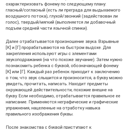
охарактеризовать фонему по следующему плану:
гласный/согласный (есть ли преграда для выдыхаемого
воздушного потока), глухой/звонкий (задействован ли
голос), твердый/мягкий (выполняется ли добавочный
подъем средней части язычной спинки).
Далее отрабатывается произношение звука. Взрывные
[К] и [Г] прорабатываются на быстром выдохе. Для
закрепления используют игры с элементами
звукоподражания (на что похоже звучание). Затем нужно
познакомить ребенка с буквой, обозначающей фонему
[К] или [Г]. Каждый раз ребенок приходит к заключению
о том, что звук слышится и произносится, а букву можно
увидеть, прочитать, написать. Находит предметы
окружающей действительности, похожие внешне на
букву. Если необходимо, отрабатывается правильное ее
написание. Применяются неграфические и графические
упражнения, нацеленные на отработку навыка
правильного изображения буквы.
После знакомства с буквой приступают к