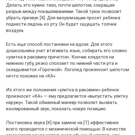
Делать это нужно тихо, почти шепотом, сокращая
разрыв между покашливаниями. Такой трюк позволит
убрать призвук [Х]. Для визуализации просят ребенка
поднести ладонь ко рту. Он будет ощущать толчки
воздуха.
Есть еще способ постановки на вдохе. Для этого
дошкольника учат втягивать язык, собирать его словно
«улитка в раковину прячется». Кончик кладется на
нижнюю губу, резко сползает по нижней части рта и
складывается «Горочкой». Логопед произносит шепотом
нечто похожее на «КА».
Из этого же положения «улитка в раковине» ребенок
произносит «КА» — ему предлагается «выпустить улитку
наружу». Такой обманный маневр позволит вызвать
изолированный звук, показать новую позицию.
Постановка звука [К] при замене на [Т] эффективнее
всего проводится с механической помощью. В качестве