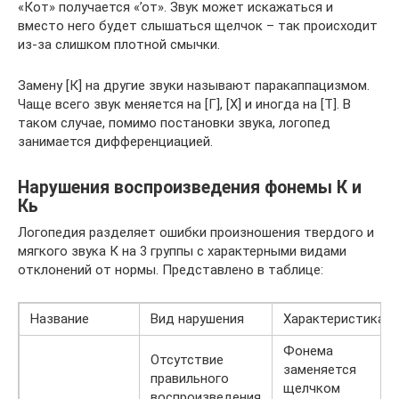
«Кот» получается «’от». Звук может искажаться и
вместо него будет слышаться щелчок – так происходит
из-за слишком плотной смычки.
Замену [К] на другие звуки называют паракаппацизмом.
Чаще всего звук меняется на [Г], [Х] и иногда на [Т]. В
таком случае, помимо постановки звука, логопед
занимается дифференциацией.
Нарушения воспроизведения фонемы К и
Кь
Логопедия разделяет ошибки произношения твердого и
мягкого звука К на 3 группы с характерными видами
отклонений от нормы. Представлено в таблице:
Название
Вид нарушения
Характеристика
Фонема
Отсутствие
заменяется
правильного
щелчком
воспроизведения