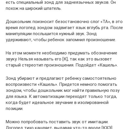
есть специальный зонд для заднеязычных звуков. Он
похож на широкий шпатель.
Дошкольник поизносит безостановочно слог «ТА», в это
время логопед зондом задвигает язык вглубь рта. После
манипуляции послышится нужный звук. Зонд
удерживают, чтобы ребенок запомнил произношение.
На этом моменте необходимо придумать обозначение
звуку. Нельзя называть его [К], так как это вызовет
старый стереотип произношения. Подойдет «Кашель».
Зонд убирают и предлагают ребенку самостоятельно
воспроизвести «Кашель». Придется немного помогать
зондом, чтобы дошкольник мог найти правильную позу
для языка. К автоматизации переходят только тогда,
когда будет идеальное звучание в изолированной
позиции.
Можно попробовать поставить звук от имитации.
Логопед тихо кашляет, выдавая что-то вроде [КХЭ].