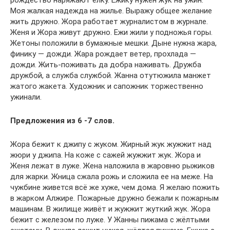
рождество наряжают ёлку. Ежику нужен жук на ужин.
Моя жалкая надежда на жилье. Выражу общее желание
жить дружно. Жора работает журналистом в журнале.
Женя и Жора живут дружно. Ежи жили у подножья горы.
Жетоны положили в бу­мажные мешки. Дыне нужна жара,
финику — дожди. Жара рождает ветер, прохлада —
дожди. Жить-поживать да добра наживать. Дружба
друж­бой, а служба службой. Жанна отутюжила манжет
жатого жакета. Художник и сапожник торжественно
ужинали.
Предложения из 6 -7 слов.
Жора бежит к джипу с жуком. Жирный жук жужжит над
жюри у джипа. На коже с сажей жужжит жук. Жора и
Женя лежат в луже. Жена наложила в жаровню рыжиков
для жарки. Жница сжала рожь и сложила ее на меже. На
чужбине живется всё же хуже, чем дома. Я желаю пожить
в жарком Алжире. Пожарные дружно бежали к пожарным
машинам. В жилище живёт и жужжит жуткий жук. Жора
бежит с железом по луже. У Жанны пижама с жёлтыми