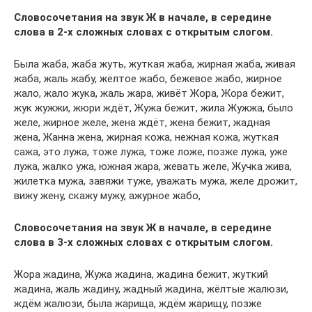
Словосочетания на звук Ж в начале, в середине
слова в 2-х сложных словах с открытым слогом.
Была жаба, жаба жуть, жуткая жаба, жирная жаба, живая
жаба, жаль жабу, жёлтое жабо, бежевое жабо, жирное
жало, жало жука, жаль жара, живёт Жора, Жора бежит,
жук жужжи, жюри ждёт, Жужа бежит, жила Жужжа, было
желе, жирное желе, жена ждёт, жена бежит, жадная
жена, Жанна жена, жирная кожа, нежная кожа, жуткая
сажа, это лужа, тоже лужа, тоже ложе, позже лужа, уже
лужа, жалко ужа, южная жара, жевать желе, Жучка жива,
жилетка мужа, завяжи туже, уважать мужа, желе дрожит,
вижу жену, скажу мужу, ажурное жабо,
Словосочетания на звук Ж в начале, в середине
слова в 3-х сложных словах с открытым слогом.
Жора жадина, Жужа жадина, жадина бежит, жуткий
жадина, жаль жадину, жадный жадина, жёлтые жалюзи,
ждём жалюзи, была жарища, ждём жарищу, позже