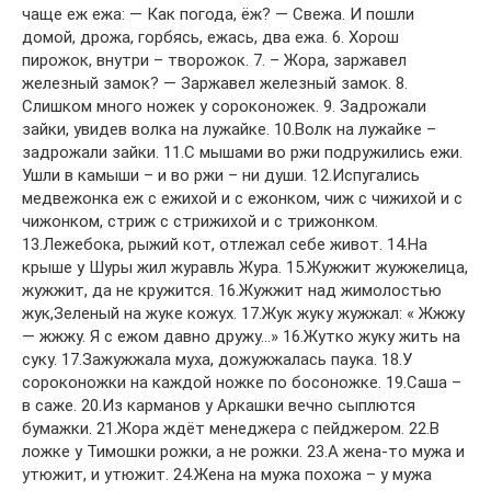
чаще еж ежа: — Как погода, ёж? — Свежа. И пошли
домой, дрожа, горбясь, ежась, два ежа. 6. Хорош
пирожок, внутри – творожок. 7. – Жора, заржавел
железный замок? — Заржавел железный замок. 8.
Слишком много ножек у сороконожек. 9. Задрожали
зайки, увидев волка на лужайке. 10.Волк на лужайке –
задрожали зайки. 11.С мышами во ржи подружились ежи.
Ушли в камыши – и во ржи – ни души. 12.Испугались
медвежонка еж с ежихой и с ежонком, чиж с чижихой и с
чижонком, стриж с стрижихой и с трижонком.
13.Лежебока, рыжий кот, отлежал себе живот. 14.На
крыше у Шуры жил журавль Жура. 15.Жужжит жужжелица,
жужжит, да не кружится. 16.Жужжит над жимолостью
жук,Зеленый на жуке кожух. 17.Жук жуку жужжал: « Жжжу
— жжжу. Я с ежом давно дружу…» 16.Жутко жуку жить на
суку. 17.Зажужжала муха, дожужжалась паука. 18.У
сороконожки на каждой ножке по босоножке. 19.Саша –
в саже. 20.Из карманов у Аркашки вечно сыплются
бумажки. 21.Жора ждёт менеджера с пейджером. 22.В
ложке у Тимошки рожки, а не рожки. 23.А жена-то мужа и
утюжит, и утюжит. 24.Жена на мужа похожа – у мужа