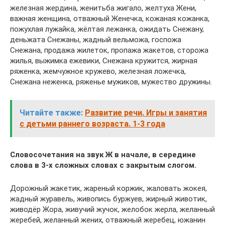
железная жердина, женитьба жигало, желтуха Жени,
важная женщина, отважный Женечка, кожаная кожанка,
пожухлая лужайка, жёлтая лежанка, ожидать Снежану,
деньжата Снежаны, жадный вельможа, госпожа
Снежана, продажа жилеток, пропажа жакетов, сторожа
жилья, выжимка ежевики, Снежана кружится, жирная
ряженка, жемчужное кружево, железная ложечка,
Снежана неженка, ряженье мужиков, мужество дружины.
Читайте также:
Развитие речи. Игры и занятия
с детьми раннего возраста. 1-3 года
Словосочетания на звук Ж в начале, в середине
слова в 3-х сложных словах с закрытым слогом.
Дорожный жакетик, жареный коржик, жаловать жокея,
жадный журавель, живопись буржуев, жирный животик,
живодёр Жора, живучий жучок, желобок жерла, желанный
жеребей, желанный жених, отважный жеребец, южанин