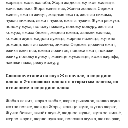
жарища, жаль жалоба, Жора жадюга, жуткое жилище,
жечь железо, Жора жениться, Жанна жалела, Серёжа
живёт, ежата живут, жадные ежата, жёлтая пижама,
чужая пижама, лежит чужое, ежата чужие, Жужа рыжуха,
положу жука, положу пижаму, положу кожуру, жёлтая
кожура, ежиха бежит, жирная ежиха, залежи железа,
кожица жука, жидкая лужица, жирная ножища, жуткая
рожица, жёлтая хижина, хижина Серёжи, дюжина ежат,
ежиха ёжиться, ежиха ложится, покажи ежат, покажи
ежиху, положу кунжут, жилище жужелицы, кожа жирафа,
накажи пажа, режу кожуру,
Словосочетания на звук Ж в начале, в середине
слова в 2-х сложных словах с открытым слогом, со
стечением в середине слова.
Жабка лежит, жарко жабке, жарка рыжиков, жалко жука,
жатва позже, жажда Жоры, жальце жука, жутко жарко,
Жучка бежит, живёт жульё, жадное жульё, жуткое жильё,
жерло жарит, жерло вулкана, положил жучка, жатва ржи,