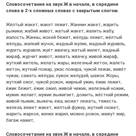
Словосочетания на звук Ж в начале, в середине
слова в 2-х сложных словах с закрытым слогом.
Жёлтый жакет, жакет лежит, Жаннин жакет, жарить
рыжики, жабий живот, жатый жакет, жалить жабу,
жалость Жанны, жокей бежит, жёлудь лежит, жёлтый
жёлудь, жалкий жучок, жадный жулик, жадный журавль,
журить журавля, жуёт жвачку, жатый жилет, жадный
жираф, журчит живот, жевать жвачку, живой жираф,
жуткий житель, желать жары, железный жетон, жалеть
жетон, жуткий пожар, ужас пожара, чужой лежак, живёт
чужак, сажать жёлуди, лужок желудей, шажок Жоры,
жуткий ожог, чужой рожок, жирный ужин, ёжик лежит,
ёжик бежит, ёжик ожил, живой чижик, железный ножик,
мужик желает, мужик выжигает, дожить, жёсткий режим,
живой пыжик, выжечь ежа, может лежать, тяжесть
железа, вяжет жакет, жёлтый фужер, жуткий сюжет,
жарить жаркое, жених жарил, можно рожок, мажут жир,
багаж нажит,
Словосочетания на звук Ж в начале, в середине