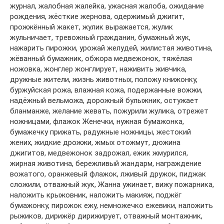
журнал, жалобная жалейка, ужасная жалоба, ожидание
рождения, жёсткие жернова, одержимый джигит,
прожжённый жакет, жулик выражается, жулик
жульничает, тревожный гражданин, бумажный жук,
нажарить пирожки, урожай желудей, жилистая животина,
жёванный бумажник, обжора медвежонок, тяжёлая
ножовка, жонглер жонглирует, наживить живчика,
дружные жители, жизнь животных, положу книжонку,
буржуйская рожа, влажная кожа, подержанные вожжи,
надёжный вельможа, дорожный булыжник, остужает
бланманже, желание жевать, пожурили жулика, отрежет
ножницами, флажок Женечки, нужная бумажонка,
бумажечку прижать, радужные ножницы, жестокий
жених, жидкие дрожжи, жмых отожмут, дюжина
джигитов, медвежонок задрожал, ежик жмурился,
жирная животина, бережливый жандарм, награждение
вожатого, оранжевый флажок, лживый дружок, пиджак
сложили, отважный жук, Жанна ужинает, вижу пожарника,
наложить крыжовник, наложить макияж, поджёг
бумажонку, пирожок ежу, немножечко ежевики, наложить
рыжиков, дирижёр дирижирует, отважный монтажник,