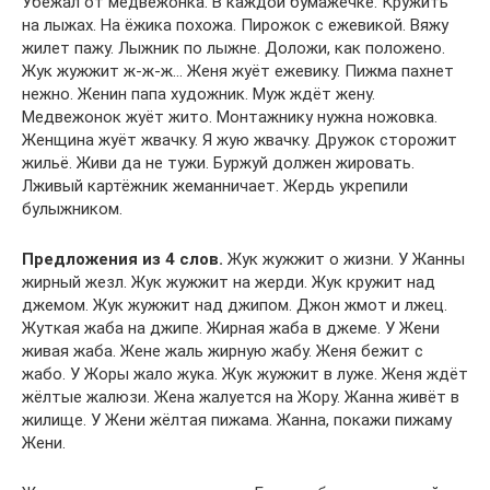
Убежал от медвежонка. В каждой бумажечке. Кружить
на лыжах. На ёжика похожа. Пирожок с ежевикой. Вяжу
жилет пажу. Лыжник по лыжне. Доложи, как положено.
Жук жужжит ж-ж-ж… Женя жуёт ежевику. Пижма пахнет
нежно. Женин папа художник. Муж ждёт жену.
Медвежонок жуёт жито. Монтажнику нужна ножовка.
Женщина жуёт жвачку. Я жую жвачку. Дружок сторожит
жильё. Живи да не тужи. Буржуй должен жировать.
Лживый картёжник жеманничает. Жердь укрепили
булыжником.
Предложения из 4 слов.
Жук жужжит о жизни. У Жанны
жирный жезл. Жук жужжит на жерди. Жук кружит над
джемом. Жук жужжит над джипом. Джон жмот и лжец.
Жуткая жаба на джипе. Жирная жаба в джеме. У Жени
живая жаба. Жене жаль жирную жабу. Женя бежит с
жабо. У Жоры жало жука. Жук жужжит в луже. Женя ждёт
жёлтые жалюзи. Жена жалуется на Жору. Жанна живёт в
жилище. У Жени жёлтая пижама. Жанна, покажи пижаму
Жени.