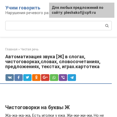
Перейти
Учим говорить
Для любых предложений по
к
Нарушения речевого развития
сайту: pleshakof@cp9.ru
контенту
Поиск:
Главная
»
Чистая речь
Автоматизация звука [Ж] в слогах,
чистоговорках,словах, словосочетаниях,
предложениях, текстах, играх.картотека
Чистоговорки на буквы Ж
Жа-жа-жа-жа, Есть иголки у ежа. Жи-жи-жи-жи, Но не