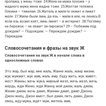
пропажа, у жены тоже. 24.Жена на мужа похожа – у
жадного мужа жена жадна тоже. 25.Желтая тележка
Олежки – тяжелая. 26.Житель в жилете лежит и лижет
желе. 27.Жили-были линь да язь – жили в иле, не ленясь.В
ясли язь возил язят, линь линят – в интернат. 28.Погляжу
на бережок – не лежит ли пирожок? 29.– Побежим под
дождем? — Подождем. — Переждем дождик? —
Переждем.
Словосочетания и фразы на звук Ж
Словосочетания на звук Ж в начале слова в
односложных словах.
Это жар, был жар, мне жаль, Жанне жаль, жанр жизни,
жук жужжит, жук жив, жаль жир, буду жить, жук живёт,
жест Жанны, жечь жука, жирный жезл, жечь жезл, жечь
жердь, жди Женю, жди Жанну, мой джем, жаль джем,
Женин джем, жечь джип, Жаннин джип, джип Джона,
Джон жнец, Джон жмот, был джин, пить джин, Джон
лжец, жду мужа, ждёт муж, житель жив,