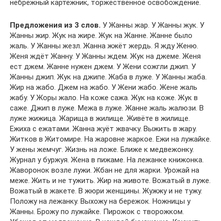
небрежный картёжник, торжественное освобождение.
Предложения из 3 слов.
У Жанны жар. У Жанны жук. У
Жанны жир. Жук на жире. Жук на Жанне. Жанне было
жаль. У Жанны жезл. Жанна жжёт жердь. Я жду Женю.
Женя ждёт Жанну. У Жанны ждем. Жук на джеме. Женя
ест джем. Жанне нужен джем. У Жени сожгли джип. У
Жанны джип. Жук на джипе. Жаба в луже. У Жанны жаба.
Жир на жабо. Джем на жабо. У Жени жабо. Жене жаль
жабу. У Жоры жало. На коже сажа. Жук на коже. Жук в
саже. Джип в луже. Межа в луже. Жанне жаль жалюзи. В
луже жижица. Жарища в жилище. Живёте в жилище.
Ежиха с ежатами. Жанна жуёт жвачку. Выжить в жару.
Житков в Житомире. На жаровне жаркое. Ежи на лужайке.
У жены жемчуг. Жизнь на ложе. Ближе к медвежонку.
Журнал у буржуя. Жена в пижаме. На лежанке книжонка.
Жаворонок возле лужи. Жбан не для жарки. Урожай на
меже. Жить и не тужить. Жир на животе. Вожатый в луже.
Вожатый в жакете. В жюри женщины. Жужжу и не тужу.
Положу на лежанку. Выхожу на бережок. Ножницы у
Жанны. Брожу по лужайке. Пирожок с творожком.