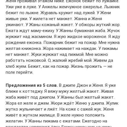
Женя проживал этажом ниже. Ежонок бежит по лужайке.
Ужи уже в луже. У Анжелы жемчужное ожерелье. Лыжник
бежит по лыжне. Журавль кружит над лужей. У Жени
живые ужи. У жилета нет манжет. Жанна и Женя
ужинают. У Жаны кожаный жакет. У обжоры жуткий жор.
Ежата ждут маму-ежиху. У Жанны бумажная жаба. Жучок
жужжит над жасмином. Я жую жидкое мороженое. Я жду
рождения ежонка. Пожарник бежит на пожар. Мне нужна
желтая книжонка. Жора нажимает на наждак. У пижамы
нет манжет. Жуки жужжат над пижмой. Мне можно
работать ножовкой. О, жалкий жребий мой. Живем да
хлеб жуем. Бежит, как на по­жар. Жизнь прожить — не
поле перейти.
Предложения из 5 слов.
В джипе Джон и Женя. Я уже
ближе к коттеджу. Я вяжу мужу желтый жакет. Живая
жаба живёт под джипом. У Жанны был желтый жакет.
Жора ел желе и джем. Жюри ждёт Женю у джипа. Жулик
жутко жульничает и лжёт. На коже с сажей жук. Женя
живёт в жутком жилище. В желе нужно положить
желатин. У Жанны пижама с ежатами. Ежегодно на