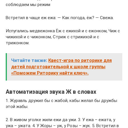
соблюдаем мы режим
Встретил в чаще еж ежа: — Как погода, ёж? — Свежа.
Испугались медвежонка Ёж с ежихой и с ежонком, Чиж с
чижихой и с чижонком, Стриж с стрижихой и с
трижонком.
Читайте также:
Квест-игра по риторике для
детей подготовительной к школе группы
«Поможем Риторику найти ключ».
Автоматизация звука Ж в словах
1. Журавль дружил бы с жабой, кабы желал бы дружбы
этой жабы.
2. В живом уголке жили ежи да ужи. 3. У ежа – ежата, у
ужа – ужата. 4. У Жоры – уж, у Розы – жук. 5. Встретил в