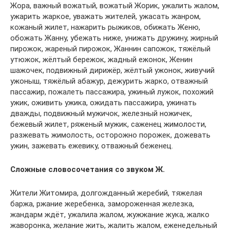
Жора, важный вожатый, вожатый Жорик, ужалить жалом,
ужарить жаркое, уважать жителей, ужасать жанром,
кожаный жилет, нажарить рыжиков, обижать Женю,
обожать Жанну, убежать ниже, унижать дружину, жирный
пирожок, жареный пирожок, Жаннин сапожок, тяжёлый
утюжок, жёлтый бережок, жадный ежонок, Женин
шажочек, подвижный дирижёр, жёлтый ужонок, живучий
ужоныш, тяжёлый абажур, дежурить жарко, отважный
пассажир, пожалеть пассажира, ужиный лужок, похожий
ужик, оживить ужика, ожидать пассажира, ужинать
дважды, подвижный мужичок, железный ножичек,
бежевый жилет, ряженый мужик, саженец жимолости,
разжевать жимолость, осторожно порожек, дожевать
ужин, зажевать ежевику, отважный беженец.
Сложные словосочетания со звуком Ж.
Жители Житомира, долгожданный жеребий, тяжелая
баржа, ржание жеребенка, замороженная железка,
жандарм ждёт, ужалила жалом, жужжание жука, жалко
жаворонка, желание жить, жалить жалом, еженедельный