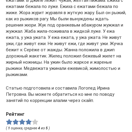
ежатами. В джипе лежит чужая, жёлтая пижама. Ежиха с
ежатами бежала по луже. Ежиха с ежатами бежала по
жиже. Жора журит журавля в жуткую жару. Был он рыжий,
как из рыжиков рагу. Мы были вынуждены ждать
решения жюри. Жук под оранжевым абажуром жужжал и
жужжал. Жаба жила-поживала в жидкой луже. У ежа
ежата, у ужа ужата. У ежа ежата, у ужа ужата. Не живут
ужи, где живут ежи. Не живут ежи, где живут ужи. Жучка
бежит к Серёже от жажды. Жанна положила в джип
дорожный жакетик. Жилец положил бежевый жилет на
жирный ножницы. На ужин было жаркое и жареные
рыжики. Медвежата ужинали ежевикой, жимолостью и
рыжиками.
Статью подготовила и составила Логопед Ирина
Петровна. Вы можете обратиться ко мне по поводу
занятий по коррекции алалии через скайп.
Рейтинг
(
1
оценка, среднее
4
из
5
)