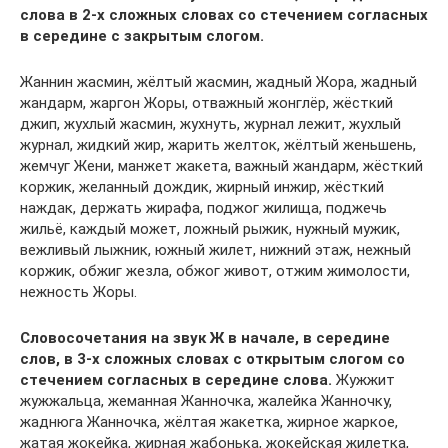
слова в 2-х сложных словах со стечением согласных
в середине с закрытым слогом.
Жаннин жасмин, жёлтый жасмин, жадный Жора, жадный
жандарм, жаргон Жоры, отважный жонглёр, жёсткий
джип, жухлый жасмин, жухнуть, журнал лежит, жухлый
журнал, жидкий жир, жарить желток, жёлтый женьшень,
жемчуг Жени, манжет жакета, важный жандарм, жёсткий
коржик, желанный дождик, жирный инжир, жёсткий
наждак, держать жирафа, поджог жилища, поджечь
жильё, каждый может, ложный рыжик, нужный мужик,
вежливый лыжник, южный жилет, нижний этаж, нежный
коржик, обжиг жезла, обжог живот, отжим жимолости,
нежность Жоры.
Словосочетания на звук Ж в начале, в середине
слов, в 3-х сложных словах с открытым слогом со
стечением согласных в середине слова.
Жужжит
жужжальца, жеманная Жанночка, жалейка Жанночку,
жаднюга Жанночка, жёлтая жакетка, жирное жаркое,
жатая жокейка, жирная жабонька, жокейская жилетка,