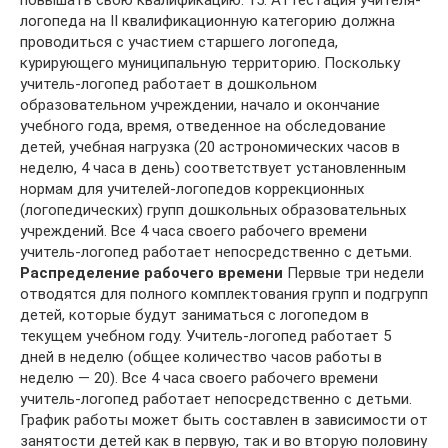
повышать свою квалификацию. 15. Аттестация учителя-
логопеда на II квалификационную категорию должна
проводиться с участием старшего логопеда,
курирующего муниципальную территорию. Поскольку
учитель-логопед работает в дошкольном
образовательном учреждении, начало и окончание
учебного года, время, отведенное на обследование
детей, учебная нагрузка (20 астрономических часов в
неделю, 4 часа в день) соответствует установленным
нормам для учителей-логопедов коррекционных
(логопедических) групп дошкольных образовательных
учреждений. Все 4 часа своего рабочего времени
учитель-логопед работает непосредственно с детьми.
Распределение рабочего времени
Первые три недели отводятся для полного комплектования групп и подгрупп детей, которые будут заниматься с логопедом в текущем учебном году. Учитель-логопед работает 5 дней в неделю (общее количество часов работы в неделю — 20). Все 4 часа своего рабочего времени учитель-логопед работает непосредственно с детьми. График работы может быть составлен в зависимости от занятости детей как в первую, так и во вторую половину дня. Учитель-логопед имеет право брать для коррекционной работы обучающихся (воспитанников) с любых занятий, проводимых педагогами в группе. Нагрузка учителя-логопеда на 1,0 ставку предусматривает одновременную работу по коррекции речи от 12 до 16 детей, от 20 до 25 детей в течение года. Принимаются дети с простой и сложной дислалией, в сложных случаях логопед обязан рекомендовать родителям посещение специальной речевой группы. В случае отказа от перевода ребенка со сложной речевой патологией учитель-логопед не несет ответственности за устранение дефекта. Зачисляются в группы дети на основании следующих документов: — характеристики-направления логопеда поликлиники; — заключения врачей: отоларинголога, психоневролога и стоматолога. Дети с диагнозом ФНР берутся в работу сроком до 6 месяцев, дети с диагнозом ФФНР — на 1 год. По мере исправления недостатков речи логопед выводит детей из списка и заменяет их другими. На логопедические занятия отбираются дети с речевыми нарушениями старшего дошкольного возраста. Ребенок должен получать индивидуальную коррекционную помощь не менее 3 раз в неделю. Продолжительность индивидуальных занятий зависит от речевого диагноза, возраста ребенка, индивидуальных особенностей развития ребенка, его психофизического статуса. Время, отведенное на индивидуальное занятие с ребенком, увеличивается, если учитель-логопед сам забирает ребенка из группы и отводит его в группу после окончания занятия. Учитель-логопед планирует подгрупповые занятия, если есть дети одного возраста со сходными речевыми диагнозами (не менее 6 детей). Продолжительность подгруппового занятия не должна превышать время, предусмотренное физиологическими особенностями возраста (программой обучения и воспитания в детском саду, инструктивно-методическим письмом «О гигиенических требованиях к максимальной нагрузке на детей дошкольного возраста в организованных формах обучения»). Планирование логопедической работы учитель-логопед осуществляет в соответствии с образовательными программами, отвечающими требованиям государственного образовательного стандарта, и несет ответственность за их реализацию не в полном объеме. Наряду с коррекционными мероприятиями проводит профилактическую работу в дошкольном образовательном учреждении по предупреждению нарушений речи у детей. Учитель-логопед проводит работу с воспитателями дошкольного образовательного учреждения по проблеме речевого развития детей дошкольного возраста (консультации, семинары, семинары-практикумы и другие формы и виды работ), родителями (законными представителями) посещающих его занятия. Показателем работы учителя-логопеда является состояние звукопроизношения детей, выпускаемых в школу. Аттестация учителя-логопеда на II квалификационную категорию должна проводиться с участием старшего логопеда ОМЦ. Оборудование логопедического кабинета На двери логопедического кабинета должно висеть расписание работы учителя-логопеда. В логопедическом кабинете должно находиться следующее оборудование. 1. Столы по количеству детей, занимающихся в одной подгруппе. 2. Шкафы или полки в достаточном количестве для наглядных пособий, учебного материала и методической литературы. 3. Настенное зеркало 50х100 см для индивидуальной работы над звукопроизношением, оно должно висеть возле окна со специальным освещением. 4. Зеркала 9х12 см по количеству детей, занимающихся одновременно коррекцией произношения на подгрупповом занятии. 5. Стол возле настенного зеркала для индивидуальной работы с ребенком и два стула — для ребенка и для учителя-логопеда. 6. Набор логопедических зондов, этиловый спирт для обработки зондов. 7. Технические средства обучения. 8. Настенная касса букв. 9. Наглядный материал, используемый при обследовании речи детей, размещенный в отдельном ящике или конвертах. 10. Наглядный материал по развитию речи, систематизированный и сложенный в специальные ящики. 11. Учебные пособия в виде карточек, карточек с индивидуальными заданиями, альбом для работы над звукопроизношением. 12. Различные речевые игры. 13. Методическая литература. 14. Полотенце, мыло и бумажные салфетки. Логопедический кабинет должен быть эстетично оформлен, украшен комнатными растениями. Не рекомендуется вешать на стены картины, эстампы, рисунки и таблицы, не связанные с коррекционным процессом, так как они отвлекают внимание детей во время занятий и создают ненужную пестроту обстановки. Документация и ее ведение Для учета коррекционного процесса, который проводит учитель-логопед, предлагаются следующие виды документации: 1. Журнал учета посещаемости логопедических занятий детьми. 2. Журнал обследования речи детей, посещающих дошкольное образовательное учреждение (с 3 до 7 лет). 3. Журнал регистрации детей, нуждающихся в коррекционной (логопедической) помощи. 4. Речевая карта на каждого ребенка с перспективным планом работы по коррекции выявленных речевых нарушений, результатами продвижения раз в полгода, с указанием даты ввода и окончания занятий. 5. План мероприятий, направленных на профилактику речевых расстройств у детей (консультации, семинары для воспитателей, других специалистов ДОУ, родителей или лиц их заменяющих по работе над звуковой культурой речи). 6. Календарный план подгрупповых и индивидуальных занятий с детьми. 7. Тетради-дневники для индивидуальных занятий по коррекции речи детей. 8. Расписание занятий, заверенное заведующим дошкольным образовательным учреждением. 9. График работы учителя-логопеда, утвержденный руководителем дошкольного образовательного учреждения, согласованный с администрацией учреждения. 10. Картотека с перечислением оборудования, учебных и наглядных пособий, находящихся в логопедическом кабинете. 11. Копии отчетов об эффективности коррекционной (логопедической) работы за учебный год (не менее чем за последние три года). 12. Катамнестические данные о детях, прошедших курс коррекционных занятий посредством взаимодействия с учителями начальных классов школ и воспитателями детского сада, за прошедшие три года. Должностная инструкция учителя-логопеда 1. Общие положения 1. Учитель-логопед назначается и увольняется руководителем образовательного учреждения. 2. Учитель-логопед должен иметь высшее дефектологическое образование, повышать свою квалификацию. 3. Учитель-логопед в своей работе: — руководствуется: • Конституцией Российской Федерации; • законами Российской Федерации; • решениями правительства Российской Федерации и органов управления образованием по вопросам образования; • Конвенцией о правах ребенка; • Уставом дошкольного образовательного учреждения; • инструкцией по охране жизни и здоровья детей дошкольного возраста; • настоящей должностной инструкцией; — должен знать: • возрастную и специальную педагогику и психологию; • анатомо-физиологические и клинические основы дефектологии; • методы и приемы предупреждения и исправления нарушений в речевом развитии обучающихся (воспитанников); • нормативные и методические документы по вопросам профессиональной и практической деятельности; • программную методическую литературу по работе с обучающимися (воспитанниками), имеющими нарушения в речевом развитии; • новейшие достижения дефектологической науки; • правила и нормы труда; техники безопасности и противопожарной защиты. 2. Функции 1. Осуществляет работу, направленную на предупреждение и максимальную коррекцию специфических нарушений речи и других отклонений в развитии психических процессов (памяти, мышления, внимания и др.). 2. Разрабатывает план мероприятий, направленных на профилактику речевых расстройств у детей (воспитанников) (консультации, семинары для воспитателей, других специалистов ДОУ, родителей (лиц, их заменяющих) по работе над звуковой культурой речи). 3. Должностные обязанности 1. Обследует и определяет структуру и степень выраженности речевых нарушений различного генеза у обучающихся (воспитанников) в возрасте от 3 до 7 лет. 2. Комплектует группы для занятий с учетом речевых нарушений обучающихся (воспитанников). 3. Проводит подгрупповые и индивидуальные занятия по исправлению отклонений в речевом развитии, восстановлению нарушенных функций. 4. Работает в тесном контакте с воспитателями, другими специалистами образовательного учреждения, посещает занятия. 5. Консультирует педагогических работников и родителей (лиц, их заменяющих) по применению специальных методов и приемов оказания помощи детям, имеющим нарушения в развитии речи. 6. Ведет необходимую документацию. 7. Способствует формированию общей культуры личности, социализации, осознанного выбора и освоения профессиональных программ. 8. Использует разнообразные формы, методы, приемы и средства обучения и коррекции в рамках государственных стандартов. 9. Обеспечивает уровень подготовки обучающихся (воспитанников), соответствующий требованиям государственного образовательного стандарта, и несет ответственность за их реализацию в полном объеме. 10. Реализует образовательные программы дошкольного образовательного учреждения. 11. Соблюдает права и свободы обучающихся (воспитанников), содержащиеся в Законе России «Об образовании», Конвенции о правах ребенка. 12. Систематически повышает свою профессиональную квалификацию. 13. Участвует в деятельности методических объединений и других формах методической работы по обмену опытом работы в своем образовательном учреждении, районе, округе, городе. 14. Работает по графику, составленному исходя из 20-часовой рабочей недели, утвержденному руководителем образовательного учреждения, согласованному с профсоюзной организацией. 15. Осуществляет связь с родителями. 16. Обеспечивает охрану жизни и здоровья обучающихся (воспитанников) в период образовательного процесса