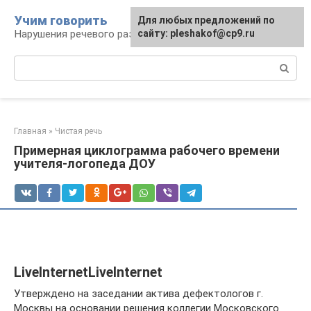
Перейти
Учим говорить
Для любых предложений по
к
Нарушения речевого развития
сайту: pleshakof@cp9.ru
контенту
Поиск:
Главная
»
Чистая речь
Примерная циклограмма рабочего времени
учителя-логопеда ДОУ
LiveInternetLiveInternet
Утверждено на заседании актива дефектологов г.
Москвы на основании решения коллегии Московского