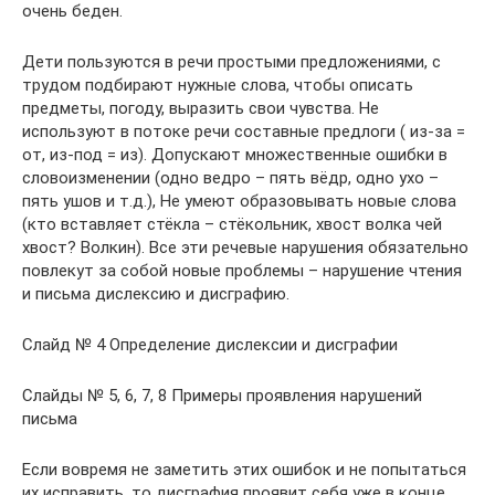
очень беден.
Дети пользуются в речи простыми предложениями, с
трудом подбирают нужные слова, чтобы описать
предметы, погоду, выразить свои чувства. Не
используют в потоке речи составные предлоги ( из-за =
от, из-под = из). Допускают множественные ошибки в
словоизменении (одно ведро – пять вёдр, одно ухо –
пять ушов и т.д.), Не умеют образовывать новые слова
(кто вставляет стёкла – стёкольник, хвост волка чей
хвост? Волкин). Все эти речевые нарушения обязательно
повлекут за собой новые проблемы – нарушение чтения
и письма дислексию и дисграфию.
Слайд № 4 Определение дислексии и дисграфии
Слайды № 5, 6, 7, 8 Примеры проявления нарушений
письма
Если вовремя не заметить этих ошибок и не попытаться
их исправить, то дисграфия проявит себя уже в конце