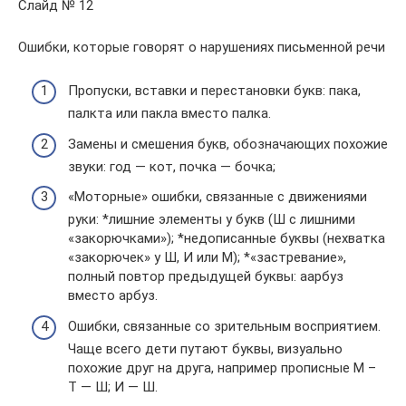
Слайд № 12
Ошибки, которые говорят о нарушениях письменной речи
Пропуски, вставки и перестановки букв: пака,
палкта или пакла вместо палка.
Замены и смешения букв, обозначающих похожие
звуки: год — кот, почка — бочка;
«Моторные» ошибки, связанные с движениями
руки: *лишние элементы у букв (Ш с лишними
«закорючками»); *недописанные буквы (нехватка
«закорючек» у Ш, И или М); *«застревание»,
полный повтор предыдущей буквы: аарбуз
вместо арбуз.
Ошибки, связанные со зрительным восприятием.
Чаще всего дети путают буквы, визуально
похожие друг на друга, например прописные М –
Т — Ш; И — Ш.