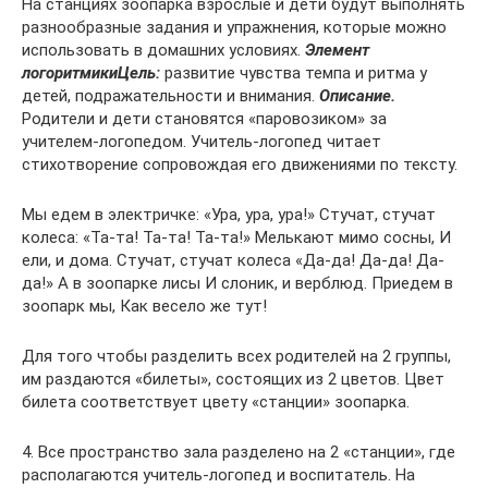
На станциях зоопарка взрослые и дети будут выполнять
разнообразные задания и упражнения, которые можно
использовать в домашних условиях.
Элемент
логоритмики
Цель:
развитие чувства темпа и ритма у
детей, подражательности и внимания.
Описание.
Родители и дети становятся «паровозиком» за
учителем-логопедом. Учитель-логопед читает
стихотворение сопровождая его движениями по тексту.
Мы едем в электричке: «Ура, ура, ура!» Стучат, стучат
колеса: «Та-та! Та-та! Та-та!» Мелькают мимо сосны, И
ели, и дома. Стучат, стучат колеса «Да-да! Да-да! Да-
да!» А в зоопарке лисы И слоник, и верблюд. Приедем в
зоопарк мы, Как весело же тут!
Для того чтобы разделить всех родителей на 2 группы,
им раздаются «билеты», состоящих из 2 цветов. Цвет
билета соответствует цвету «станции» зоопарка.
4. Все пространство зала разделено на 2 «станции», где
располагаются учитель-логопед и воспитатель. На