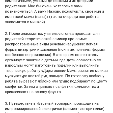
симпатичными, умными детишками и их добрыми
родителями. Мне бы очень хотелось с вами
познакомиться. А вам? Назови, пожалуйста, свое имя и
имя твоей мамы (папы)» (так по очереди все ребята
знакомятся с мишкой).
2. После знакомства, учитель-логопед проводит для
родителей теоретический семинар про самые
распространенные виды речевых нарушений: легкая
форма дизартрии и дислалия (понятие, причины, формы,
особенности проявления). В это время воспитатель
организует занятие с детьми, где дети совместно со
взрослым могут изготовить поделки или выполнить
творческую работу «Дары осени»
Цель:
развитие мелкая
мускулатура кистей рук, пальцев. По готовому шаблону
ребята вырезают яблоко или грушу, подбирают по цвету
салфетки. Затем отрывают салфетки, сжимают их и
приклеивают на основу фрукта.
3. Путешествие в «Веселый зоопарк», происходит на
импровизированной электричке (элемент логоритмики).