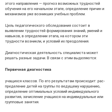
этого направле­ния — прогноз возможных трудно­стей
обучения на его начальном этапе, определение причин и
механиз­мов уже возникших учебных про­блем.
Цель педагогического обследова­ния состоит в
выявлении трудностей формирования знаний, умений и
на­выков, в определении этапа, на котором эти
трудности возникли, и усло­вий их преодоления.
Диагностическая деятельность специалиста может
решать разные задачи. В связи с этим выделяются:
Первичная диагностика
учащих­ся классов. По его результатам происходит: рас­
пределение детей на группы по веду­щему нарушению,
определение опти­мальных условий индивидуального
развития, зачисление учащихся на индивидуальные или
групповые за­нятия.