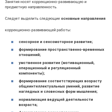
Занятия носят коррекционно-развивающую и
предметную направленность.
Следует выделить следующие
ос­новные направления
коррекционно-развивающей работы:
сенсорное и сенсомоторное раз­витие;
формирование пространствен­но-временных
отношений;
умственное развитие (мотивационный,
операционный и регуляци­онный
компоненты);
формирование соответствующих возрасту
общеин­теллектуальных умений, развитие
наглядных и словесных форм мыш­ления;
нормализация ведущей дея­тельности
возраста;