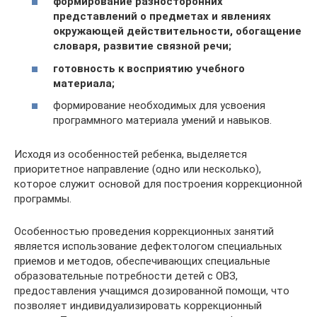
формирование разносторонних
представлений о предметах и явле­ниях
окружающей действительнос­ти, обогащение
словаря, развитие связной речи;
готовность к восприятию учеб­ного
материала;
формирование необходимых для усвоения
программного матери­ала умений и навыков.
Исходя из особенностей ребенка, выделяется
приоритетное направле­ние (одно или несколько),
которое служит основой для построения коррекционной
программы.
Особенностью проведения коррекционных занятий
является ис­пользование дефектологом специ­альных
приемов и методов, обеспе­чивающих специальные
образова­тельные потребности детей с ОВЗ,
предоставления учащимся дозиро­ванной помощи, что
позволяет ин­дивидуализировать коррекционный