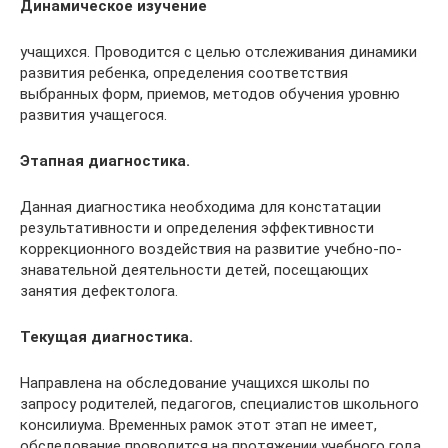
Динамическое изучение
учащих­ся. Проводится с целью отслежива­ния динамики
развития ребенка, оп­ределения соответствия
выбранных форм, приемов, методов обучения уровню
развития учащегося.
Этапная диагностика.
Данная диагностика необходима для конста­тации
результативности и определе­ния эффективности
коррекционного воздействия на развитие учебно-по­
знавательной деятельности детей, посещающих
занятия дефектолога.
Текущая диагностика.
Направ­лена на обследование учащихся школы по
запросу ро­дителей, педагогов, специалистов школьного
консилиума. Временных рамок этот этап не имеет,
обследова­ние проводится на протяжении учеб­ного года