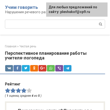
Перейти
Учим говорить
Для любых предложений по
к
Нарушения речевого развития
сайту: pleshakof@cp9.ru
контенту
Поиск:
Главная
»
Чистая речь
Перспективное планирование работы
учителя-логопеда
Рейтинг
(
1
оценка, среднее
4
из
5
)