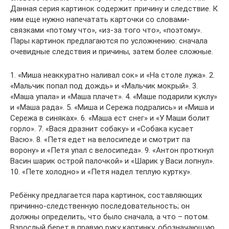
Данная серия картинок содержит причину и следствие. К
ним еще нужно напечатать карточки со словами-
связками «потому что», «из-за того что», «поэтому».
Пары картинок предлагаются по усложнению: сначала
очевидные следствия и причины, затем более сложные.
1. «Миша неаккуратно наливал сок» и «На столе лужа». 2.
«Мальчик попал под дождь» и «Мальчик мокрый». 3.
«Маша упала» и «Маша плачет». 4. «Маше подарили куклу»
и «Маша рада». 5. «Миша и Сережа подрались» и «Миша и
Сережа в синяках». 6. «Маша ест снег» и «У Маши болит
горло». 7. «Вася дразнит собаку» и «Собака кусает
Васю». 8. «Петя едет на велосипеде и смотрит па
ворону» и «Петя упал с велосипеда». 9. «Антон проткнул
Васин шарик острой палочкой» и «Шарик у Васи лопнул».
10. «Пете холодно» и «Петя надел теплую куртку».
Ребёнку предлагается пара картинок, составляющих
причинно-следственную последовательность; он
должны определить, что было сначала, а что – потом.
Взрослый берет в правую руку картинку, обозначающую