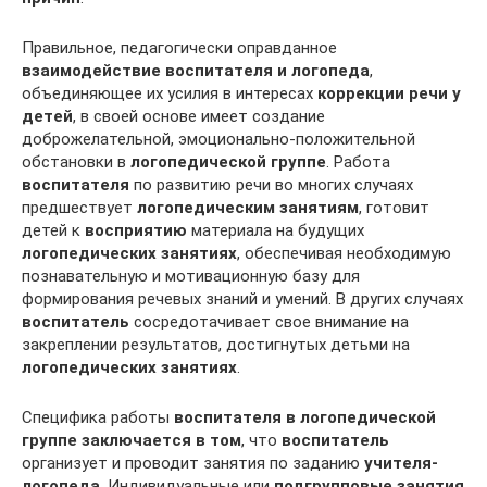
Правильное, педагогически оправданное
взаимодействие воспитателя и логопеда
,
объединяющее их усилия в интересах
коррекции речи у
детей
, в своей основе имеет создание
доброжелательной, эмоционально-положительной
обстановки в
логопедической группе
. Работа
воспитателя
по развитию речи во многих случаях
предшествует
логопедическим занятиям
, готовит
детей к
восприятию
материала на будущих
логопедических занятиях
, обеспечивая необходимую
познавательную и мотивационную базу для
формирования речевых знаний и умений. В других случаях
воспитатель
сосредотачивает свое внимание на
закреплении результатов, достигнутых детьми на
логопедических занятиях
.
Специфика работы
воспитателя в логопедической
группе заключается в том
, что
воспитатель
организует и проводит занятия по заданию
учителя-
логопеда
. Индивидуальные или
подгрупповые занятия