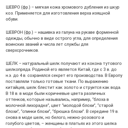
ШЕВРО (фр.) – мягкая кожа хромового дубления из шкур
коз. Применяется для изготовления верха изящной
обуви.
ШЕВРОН (фр.) – нашивка из галуна на рукаве форменной
одежды, обычно в виде острого угла, для определения
воинских званий и числа лет службы для
сверхсрочников.
ШЕЛК – натуральный шелк получают из кокона тутового
шелкопряда. Родиной его является Китай, где с 3 в. до
н.э. до 4 в. сохранялся секрет его производства. В Европу
поставляли только готовые ткани. По выражению
китайцев, шелк блестит как золото и струится как вода.
В 18 в. в моде были коричневые цвета различных
оттенков, которые назывались, например, “блоха в
молочной лихорадке”, цвет “молодой блохи”, “старой
блохи”, “спинки блохи”, “брюшка блохи”. В середине 19 в.
снова в моде шелк, но белого, нежно-розового и
голубого цветов, – женщины в платьях из этого шелка