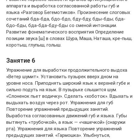
аппарата и выработка согласованной работы губ и
языка «Разговор Бегемотиков». Произнесение слоговых
сочетаний бда-бда, бдо-бдо, бду-бду, бды-бды; бда-
бдо-бды, бда-бда-бду-бды со сменой интонации.
Развитие фонематического восприятия Определение
позиции звука [ш] в словах Шура, Маша, Наташа, кре-пыш,
коротыш, глупыш, голыш.
Занятие 6
Упражнение для выработки продолжительного выдоха
«Ветер шумит». Установить пузырек вверх дном на
уровне носа. Приподнять широкий язык к верхней губе и
сильно подуть на язык. В пузырьке слышится шум.
«Слоненок пьет водичку». Сделать «хоботок». Вдыхать и
выдыхать воздух через рот. Упражнения для губ
Повторение упражнений предыдущих занятий.
Выработка согласованных движений губ и языка. Губы
вытянуть «трубочкой», а язык — «чашечкой» (снаружи
рта). Упражнения для языка Повторение упражнений
предыдущих занятий. «Гармошка». Улыбнуться,