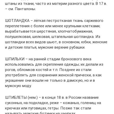
штаны из ткани, часто из материи разного цвета. В 17 в.
– см. Панталоны.
ШОТЛАНДКА – лёгкая пестротканая ткань саржевого
переплетения с более или менее крупными клетками;
вырабатывается шерстяная, хлопчатобумажная,
полушелковая, шелковая, штапельная шотландка. Из
шотландки всех видов шьют, в основном, юбки, женские
и детские платья, мужские верхние рубашки.
ШПИЛЬКИ – на ранней стадии бронзового века
использовались для скрепления одежды; их делали из
рогов, обломков костей и т.п. Позднее их стали
употреблять для сохранения женской прически, а как
украшение они вошли не только в дамскую, но и в
мужскую моду.
ШТИБЛЕТЫ (нем.) – в конце 18 в. в России название
суконных, на подкладке, реже – кожаных, голенищ на
крючках или пуговицах, гетры. Позже так стали
называть мужские ботинки на шнурках.