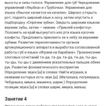
высоты и силы голоса. Упражнение для губ Чередование
упражнений «Улыбка» и «Трубочка». Упражнения для
языка «Язычок качается на качелях». Широко открыть
рот, поднять широкий язык к носу, затем опустить к
подбородку. «Спрячем зубки». Закрыть широким языком
верхние зубы, затем — нижние. «Приклей конфетку».
Положить на край высунутого изо рта языка кусочек
конфеты. Предложить приклеить ее к небу за верхними
зубами. Развитие переключаемости органов
артикуляционного аппарата и выработка согласованной
работы губ и языка «Играем на барабане». Произнесение
слоговых сочетаний та-да, та-да, та-да, та-да, ты-ды,
ты-ды, ты-ды с движением указательных пальцев обеих
рук. Развитие фонематического восприятия
Определение звука [ш] в словах. Найти игрушки, в
названии которых есть звук [ш]. (Матрешка, погремушка,
Чебурашка, мишка, машинка, шарик.) Определение
позиции звука [ш] в словах шарик, мишка, малыш.
Занятие 4