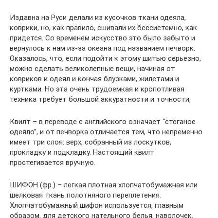
Издавна на Руси делали из кусочков ткани одеяла,
коврики, но, как правило, сшивали их бессистемно, как
придется. Со временем искусство это было забыто и
вернулось к нам из-за океана под названием печворк.
Оказалось, что, если подойти к этому шитью серьезно,
можно сделать великолепные вещи, начиная от
ковриков и одеял и кончая блузками, жилетами и
куртками. Но эта очень трудоемкая и кропотливая
техника требует большой аккуратности и точности,
Квилт – в переводе с английского означает “стеганое
одеяло”, и от печворка отличается тем, что непременно
имеет три слоя: верх, собранный из лоскутков,
прокладку и подкладку. Настоящий квилт
простегивается вручную.
ШИФОН (фр.) – легкая плотная хлопчатобумажная или
шелковая ткань полотняного переплетения.
Хлопчатобумажный шифон используется, главным
образом, для детского нательного белья, наволочек.