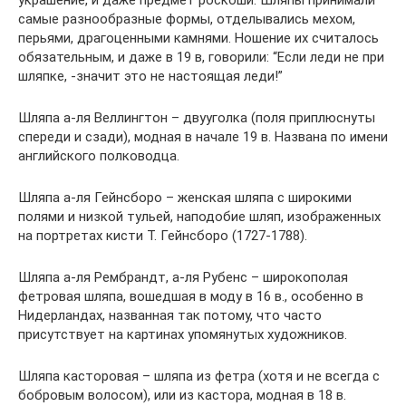
украшение, и даже предмет роскоши. Шляпы принимали
самые разнообразные формы, отделывались мехом,
перьями, драгоценными камнями. Ношение их считалось
обязательным, и даже в 19 в, говорили: “Если леди не при
шляпке, -значит это не настоящая леди!”
Шляпа а-ля Веллингтон – двууголка (поля приплюснуты
спереди и сзади), модная в начале 19 в. Названа по имени
английского полководца.
Шляпа а-ля Гейнсборо – женская шляпа с широкими
полями и низкой тульей, наподобие шляп, изображенных
на портретах кисти Т. Гейнсборо (1727-1788).
Шляпа а-ля Рембрандт, а-ля Рубенс – широкополая
фетровая шляпа, вошедшая в моду в 16 в., особенно в
Нидерландах, названная так потому, что часто
присутствует на картинах упомянутых художников.
Шляпа касторовая – шляпа из фетра (хотя и не всегда с
бобровым волосом), или из кастора, модная в 18 в.