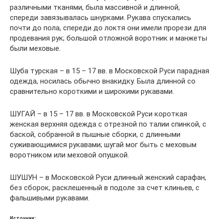
различными тканями, была массивной и длинной,
спереди завязывалась шнурками. Рукава спускались
почти до пола, спереди до локтя они имели прорези для
продевания рук; большой отложной воротник и манжеты
были меховые.
Шуба турская – в 15 – 17 вв. в Московской Руси парадная
одежда, носилась обычно внакидку. Была длинной со
сравнительно короткими и широкими рукавами.
ШУГАЙ – в 15 – 17 вв. в Московской Руси короткая
женская верхняя одежда с отрезной по талии спинкой, с
баской, собранной в пышные сборки, с длинными
суживающимися рукавами; шугай мог быть с меховым
воротником или меховой опушкой.
ШУШУН – в Московской Руси длинный женский сарафан,
без сборок, расклешенный в подоле за счет клиньев, с
фальшивыми рукавами.
Источник: