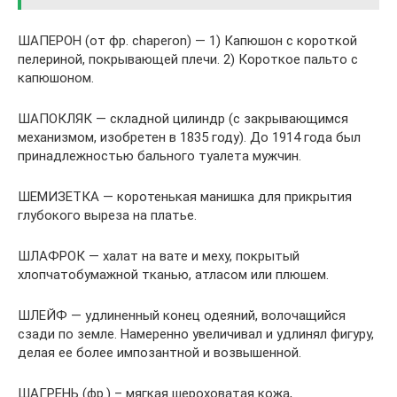
ШАПЕРОН (от фр. chaperon) — 1) Капюшон с короткой
пелериной, покрывающей плечи. 2) Короткое пальто с
капюшоном.
ШАПОКЛЯК — складной цилиндр (с закрывающимся
механизмом, изобретен в 1835 году). До 1914 года был
принадлежностью бального туалета мужчин.
ШЕМИЗЕТКА — коротенькая манишка для прикрытия
глубокого выреза на платье.
ШЛАФРОК — халат на вате и меху, покрытый
хлопчатобумажной тканью, атласом или плюшем.
ШЛЕЙФ — удлиненный конец одеяний, волочащийся
сзади по земле. Намеренно увеличивал и удлинял фигуру,
делая ее более импозантной и возвышенной.
ШАГРЕНЬ (фр.) – мягкая шероховатая кожа,