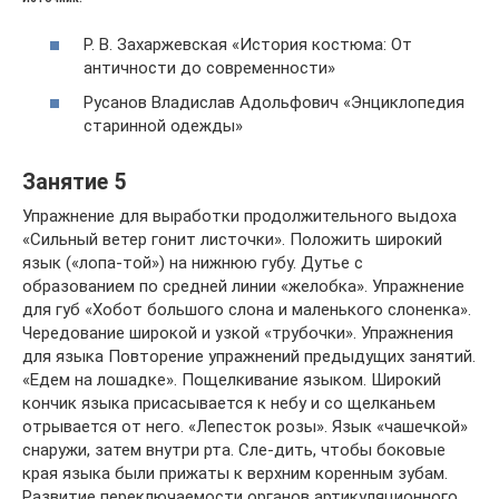
Р. В. Захаржевская «История костюма: От
античности до современности»
Русанов Владислав Адольфович «Энциклопедия
старинной одежды»
Занятие 5
Упражнение для выработки продолжительного выдоха
«Сильный ветер гонит листочки». Положить широкий
язык («лопа-той») на нижнюю губу. Дутье с
образованием по средней линии «желобка». Упражнение
для губ «Хобот большого слона и маленького слоненка».
Чередование широкой и узкой «трубочки». Упражнения
для языка Повторение упражнений предыдущих занятий.
«Едем на лошадке». Пощелкивание языком. Широкий
кончик языка присасывается к небу и со щелканьем
отрывается от него. «Лепесток розы». Язык «чашечкой»
снаружи, затем внутри рта. Сле-дить, чтобы боковые
края языка были прижаты к верхним коренным зубам.
Развитие переключаемости органов артикуляционного