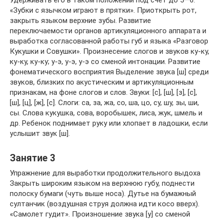
Удерживать его в таком положении под счет до 5—6.
«Зубки с язычком играют в прятки». Приоткрыть рот,
закрыть языком верхние зубы. Развитие
переключаемости органов артикуляционного аппарата и
выработка согласованной работы губ и языка «Разговор
Кукушки и Совушки». Произнесение слогов и звуков ку-ку,
ку-ку, ку-ку; у-э, у-э, у-э со сменой интонации. Развитие
фонематического восприятия Выделение звука [ш] среди
звуков, близких по акустическим и артикуляционным
признакам, на фоне слогов и слов. Звуки: [с], [ш], [з], [с],
[ш], [ц], [ж], [с]. Слоги: са, за, жа, со, ша, цо, су, шу, зы, ши,
сы. Слова кукушка, сова, воробышек, лиса, жук, шмель и
др. Ребенок поднимает руку или хлопает в ладошки, если
услышит звук [ш].
Занятие 3
Упражнение для выработки продолжительного выдоха
Закрыть широким языком на верхнюю губу, поднести
полоску бумаги (чуть выше носа). Дутье на бумажный
султанчик (воздушная струя должна идти косо вверх).
«Самолет гудит». Произношение звука [у] со сменой