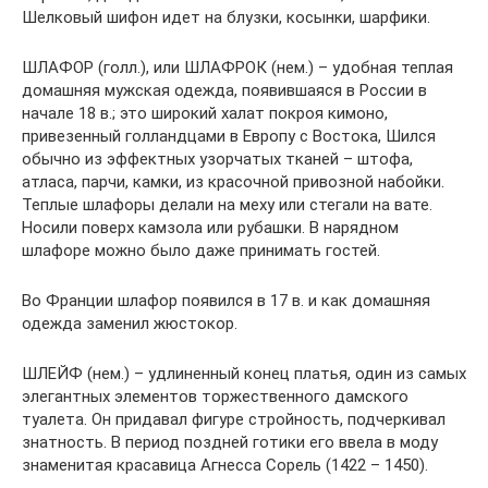
Шелковый шифон идет на блузки, косынки, шарфики.
ШЛАФОР (голл.), или ШЛАФРОК (нем.) – удобная теплая
домашняя мужская одежда, появившаяся в России в
начале 18 в.; это широкий халат покроя кимоно,
привезенный голландцами в Европу с Востока, Шился
обычно из эффектных узорчатых тканей – штофа,
атласа, парчи, камки, из красочной привозной набойки.
Теплые шлафоры делали на меху или стегали на вате.
Носили поверх камзола или рубашки. В нарядном
шлафоре можно было даже принимать гостей.
Во Франции шлафор появился в 17 в. и как домашняя
одежда заменил жюстокор.
ШЛЕЙФ (нем.) – удлиненный конец платья, один из самых
элегантных элементов торжественного дамского
туалета. Он придавал фигуре стройность, подчеркивал
знатность. В период поздней готики его ввела в моду
знаменитая красавица Агнесса Сорель (1422 – 1450).