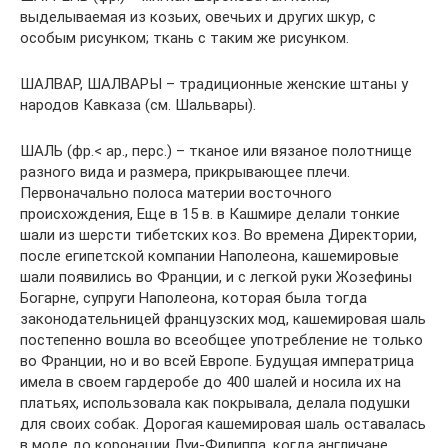
выделываемая из козьих, овечьих и других шкур, с
особым рисунком; ткань с таким же рисунком.
ШАЛВАР, ШАЛВАРЫ – традиционные женские штаны у
народов Кавказа (см. Шальвары).
ШАЛЬ (фр.< ар., перс.) – тканое или вязаное полотнище
разного вида и размера, прикрывающее плечи.
Первоначально полоса материи восточного
происхождения, Еще в 15 в. в Кашмире делали тонкие
шали из шерсти тибетских коз. Во времена Директории,
после египетской компании Наполеона, кашемировые
шали появились во Франции, и с легкой руки Жозефины
Богарне, супруги Наполеона, которая была тогда
законодательницей французских мод, кашемировая шаль
постепенно вошла во всеобщее употребление не только
во Франции, но и во всей Европе. Будущая императрица
имела в своем гардеробе до 400 шалей и носила их на
платьях, использовала как покрывала, делала подушки
для своих собак. Дорогая кашемировая шаль оставалась
в моде до коронации Луи-Филиппа, когда англичане