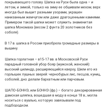
покрывающего голову. Шапка на Руси была одна – и
летом, и зимой, только на зиму ее обшивали мехом; верх
иногда был вышит разными узорами, украшен
нанизанным жемчугом или даже драгоценными камнями.
Примером такой шапки может служить знаменитая
шапка Мономаха (весом 2 фунта 20 золотников без
соболя).
В 17 в. шапка в России приобрела громадные размеры в
вышину.
Шапка горлатная – в15-17 вв. в Московской Руси
парадный головной убор бояр (мужской, женский):
высокий цилиндр, расширяющийся кверху, Шили его из
горлышек пушных зверей: чернобурых лис, песцов, куниц,
соболей; дно делали бархатным или парчовым.
ШАПО-БОННЭ, или БОННЭ (фр.) – богато декорированная
дамская шляпка, вошедшая в моду в конце 18 в.; могла
носиться с вуалью, которую завязывали под
подбородком.