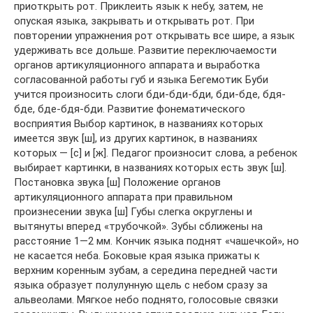
приоткрыть рот. Приклеить язык к небу, затем, не
опуская языка, закрывать и открывать рот. При
повторении упражнения рот открывать все шире, а язык
удерживать все дольше. Развитие переключаемости
органов артикуляционного аппарата и выработка
согласованной работы губ и языка Бегемотик Буби
учится произносить слоги бди-бди-бди, бди-бде, бдя-
бде, бде-бдя-бди. Развитие фонематического
восприятия Выбор картинок, в названиях которых
имеется звук [ш], из других картинок, в названиях
которых — [с] и [ж]. Педагог произносит слова, а ребенок
выбирает картинки, в названиях которых есть звук [ш].
Постановка звука [ш] Положение органов
артикуляционного аппарата при правильном
произнесении звука [ш] Губы слегка округлены и
вытянуты вперед «трубочкой». Зубы сближены на
расстояние 1—2 мм. Кончик языка поднят «чашечкой», но
не касается неба. Боковые края языка прижаты к
верхним коренным зубам, а середина передней части
языка образует полулунную щель с небом сразу за
альвеолами. Мягкое небо поднято, голосовые связки