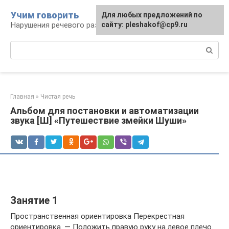
Перейти
Учим говорить
Для любых предложений по
к
Нарушения речевого развития
сайту: pleshakof@cp9.ru
контенту
Поиск:
Главная
»
Чистая речь
Альбом для постановки и автоматизации
звука [Ш] «Путешествие змейки Шуши»
Занятие 1
Пространственная ориентировка Перекрестная
ориентировка. — Положить правую руку на левое плечо.