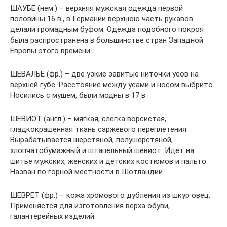
ШАУБЕ (нем.) – верхняя мужская одежда первой
половины 16 в., в Германии верхнюю часть рукавов
делали громадным буфом. Одежда подобного покроя
была распространена в большинстве стран Западной
Европы этого времени.
ШЕВАЛЬЕ (фр.) – две узкие завитые ниточки усов на
верхней губе. Расстояние между усами и носом выбрито.
Носились с мушем, были модны в 17 в.
ШЕВИОТ (англ.) – мягкая, слегка ворсистая,
гладкокрашенная ткань саржевого переплетения.
Вырабатывается шерстяной, полушерстяной,
хлопчатобумажный и штапельный шевиот. Идет на
шитье мужских, женских и детских костюмов и пальто.
Назван по горной местности в Шотландии.
ШЕВРЕТ (фр.) – кожа хромового дубления из шкур овец.
Применяется для изготовления верха обуви,
галантерейных изделий.