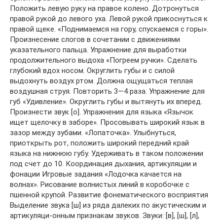
Положить левую руку на правое колено. Дотронуться
правой рукой до левого уха. Левой рукой прикоснуться к
правой щеке. «Поднимаемся на гору, спускаемся с горы».
Произнесение слогов в сочетании с движениями
указательного пальца. Упражнение для выработки
продолжительного выдоха «Погреем ручки». Сделать
глубокий вдох носом. Округлить губы и с силой
выдохнуть воздух ртом. Должна ощущаться теплая
воздушная струя. Повторить 3—4 раза. Упражнение для
губ «Удивление». Округлить губы и вытянуть их вперед.
Произнести звук [о]. Упражнения для языка «Язычок
ищет щелочку в заборе». Просовывать широкий язык в
зазор между зубами. «Лопаточка». Улыбнуться,
приоткрыть рот, положить широкий передний край
языка на нижнюю губу. Удерживать в таком положении
под счет до 10. Координация дыхания, артикуляции и
фонации Игровые задания «Лодочка качается на
волнах». Рисование волнистых линий в коробочке с
пшенной крупой. Развитие фонематического восприятия
Выделение звука [ш] из ряда далеких по акустическим и
артикуляци-онным признакам звуков. Звуки: [в], [ш], [л],