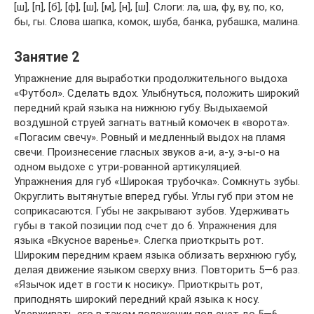
[ш], [п], [б], [ф], [ш], [м], [н], [ш]. Слоги: ла, ша, фу, ву, по, ко,
бы, гы. Слова шапка, комок, шуба, банка, рубашка, малина.
Занятие 2
Упражнение для выработки продолжительного выдоха
«Футбол». Сделать вдох. Улыбнуться, положить широкий
передний край языка на нижнюю губу. Выдыхаемой
воздушной струей загнать ватный комочек в «ворота».
«Погасим свечу». Ровный и медленный выдох на пламя
свечи. Произнесение гласных звуков а-и, а-у, э-ы-о на
одном выдохе с утри-рованной артикуляцией.
Упражнения для губ «Широкая трубочка». Сомкнуть зубы.
Округлить вытянутые вперед губы. Углы губ при этом не
соприкасаются. Губы не закрывают зубов. Удерживать
губы в такой позиции под счет до 6. Упражнения для
языка «Вкусное варенье». Слегка приоткрыть рот.
Широким передним краем языка облизать верхнюю губу,
делая движение языком сверху вниз. Повторить 5—6 раз.
«Язычок идет в гости к носику». Приоткрыть рот,
приподнять широкий передний край языка к носу.