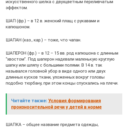
искусственного шелка с двухцветным переливчатым
эффектом.
ШАП (фр.) – в 12 в. женский плащ с рукавами и
капюшоном.
ШАПАН (каз., кар.) – тоже, что чапан.
ШАПЕРОН (фр.) – в 12 – 15 вв. род капюшона с длинным
“хвостом”. Под шаперон надевали маленькую круглую
шапку или шляпу с большими полями. В 14 в. так
назывался головной убор в виде одного или двух
длинных кусков ткани, уложенных вокруг головы
подобно тюрбану, при этом концы спускались на плечи.
Читайте также:
Условия формирования
произносительной речи у детей в норме
ШАПКА – общее название предмета одежды,