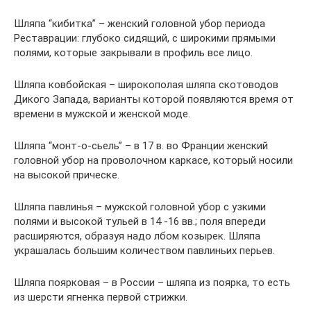
Шляпа “кибитка” – женский головной убор периода
Реставрации: глубоко сидящий, с широкими прямыми
полями, которые закрывали в профиль все лицо.
Шляпа ковбойская – широкополая шляпа скотоводов
Дикого Запада, варианты которой появляются время от
времени в мужской и женской моде.
Шляпа “монт-о-сьель” – в 17 в. во Франции женский
головной убор на проволочном каркасе, который носили
на высокой прическе.
Шляпа павлинья – мужской головной убор с узкими
полями и высокой тульей в 14 -16 вв.; поля впереди
расширяются, образуя надо лбом козырек. Шляпа
украшалась большим количеством павлиньих перьев.
Шляпа поярковая – в России – шляпа из поярка, то есть
из шерсти ягненка первой стрижки.