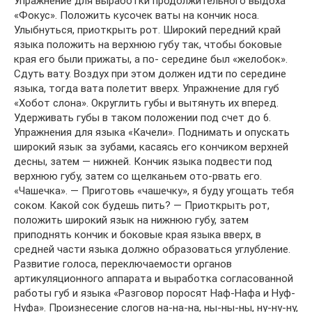
Упражнение для выработки продолжительного выдоха
«Фокус». Положить кусочек ваты на кончик носа.
Улыбнуться, приоткрыть рот. Широкий передний край
языка положить на верхнюю губу так, чтобы боковые
края его были прижаты, а по- середине был «желобок».
Сдуть вату. Воздух при этом должен идти по середине
языка, тогда вата полетит вверх. Упражнение для губ
«Хобот слона». Округлить губы и вытянуть их вперед.
Удерживать губы в таком положении под счет до 6.
Упражнения для языка «Качели». Поднимать и опускать
широкий язык за зубами, касаясь его кончиком верхней
десны, затем — нижней. Кончик языка подвести под
верхнюю губу, затем со щелканьем ото-рвать его.
«Чашечка». — Приготовь «чашечку», я буду угощать тебя
соком. Какой сок будешь пить? — Приоткрыть рот,
положить широкий язык на нижнюю губу, затем
приподнять кончик и боковые края языка вверх, в
средней части языка должно образоваться углубление.
Развитие голоса, переключаемости органов
артикуляционного аппарата и выработка согласованной
работы губ и языка «Разговор поросят Наф-Нафа и Нуф-
Нуфа». Произнесение слогов на-на-на, ны-ны-ны, ну-ну-ну,