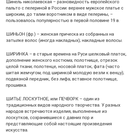
Шинель николаевская – разновидность европейского
пальто с пелериной в России: верхнее мужское платье с
широким, до талии воротником в виде пелерины, –
пользовалось популярностью в первой половине 19 в.
ШИНЬОН (фр.) – женская прическа из собранных на
затылке волос (иногда накладных); накладные волосы.
ШИРИНКА – в старые времена на Руси шелковый платок,
дополнение женского костюма; полотнище, отрезок
целой ткани; полотенце, носовой платок, фата (часто
шитая жемчугом, под ширинкой молодую везли к венцу);
подвязной передник, без лифа; вставное полотнище,
прошивка.
ШИТЬЕ ЛОСКУТНОЕ, или ПЕЧВОРК – один из
традиционных видов народного творчества. У разных
народов встречаются изделия, выполненные из
лоскутков, сохранившиеся с давних пор и
представляющие собой настоящие произведения
искусства.