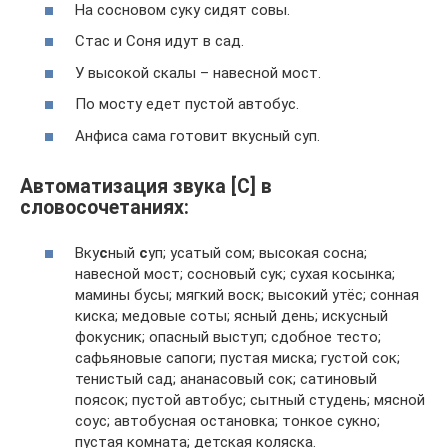
На сосновом суку сидят совы.
Стас и Соня идут в сад.
У высокой скалы – навесной мост.
По мосту едет пустой автобус.
Анфиса сама готовит вкусный суп.
Автоматизация звука [С] в
словосочетаниях:
Вку
с
ный
с
уп; усатый сом; высокая сосна;
навесной мост; сосновый сук; сухая косынка;
мамины бусы; мягкий воск; высокий утёс; сонная
киска; медовые соты; ясный день; искусный
фокусник; опасный выступ; сдобное тесто;
сафьяновые сапоги; пустая миска; густой сок;
тенистый сад; ананасовый сок; сатиновый
поясок; пустой автобус; сытный студень; мясной
соус; автобусная остановка; тонкое сукно;
пустая комната; детская коляска.