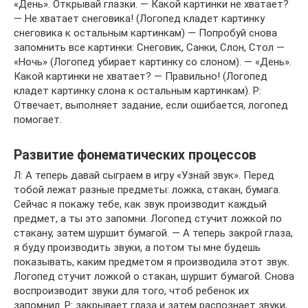
«День». Открывай глазки. — Какой картинки не хватает?
— Не хватает снеговика! (Логопед кладет картинку
снеговика к остальным картинкам) — Попробуй снова
запомнить все картинки: Снеговик, Санки, Слон, Стол —
«Ночь» (Логопед убирает картинку со слоном). — «День».
Какой картинки не хватает? — Правильно! (Логопед
кладет картинку слона к остальным картинкам). Р:
Отвечает, выполняет задание, если ошибается, логопед
помогает.
Развитие фонематических процессов
Л: А теперь давай сыграем в игру «Узнай звук». Перед
тобой лежат разные предметы: ложка, стакан, бумага.
Сейчас я покажу тебе, как звук производит каждый
предмет, а ты это запомни. Логопед стучит ложкой по
стакану, затем шуршит бумагой. — А теперь закрой глаза,
я буду производить звуки, а потом ты мне будешь
показывать, каким предметом я производила этот звук.
Логопед стучит ложкой о стакан, шуршит бумагой. Снова
воспроизводит звуки для того, чтоб ребенок их
запомнил. Р: закрывает глаза и затем распознает звуки,