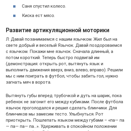
Саня спустил колесо.
Киска ест мясо.
Развитие артикуляционной моторики
Л: Давай позанимаемся с нашим язычком. Жил был на
свете добрый и веселый Язычок. Давай поздороваемся
с язычком. Покажи мне язычок. Сначала длинный, а
потом короткий. Теперь быстро подвигай им
(демонстрация: открыть рот, вытянуть язык и
выполнить движения вверх, вниз, влево, вправо). Решили
мы с ним поиграть в футбол, чтобы забить гол, нужно
загнать мяч в ворота.
Вытянуть губы вперед трубочкой и дуть на шарик, пока
ребенок не загонит его между кубиками. После футбола
язычок проголодался и решил сделать блинчики. Для
блинчиков мы замесим тесто. Улыбнуться. Рот
приоткрыть. Пошлепать языком между губами – «па— па
— па— па— па…». Удерживать в спокойном положении