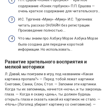
П.П. Ершов «Конёк-Горбунок» — краткое
содержание «Конек горбунок» П.П. Ершова —
очень краткое содержание для читательского…
И.С. Тургенев «Муму» «Муму» И.С. Тургенева:
читать рассказ ОНЛАЙН без регистрации.
Произведение полностью….
Что мы знаем про Азбуку Морзе Азбука Морзе
была создана для передачи короткой
информации. Но использовать…
Развитие зрительного восприятия и
мелкой моторики
Л: Давай, мы поиграем в игру, под названием «Какая
картинка пропала?» — Перед тобой лежат картинки:
Снеговик, Санки, Слон, Стол. — Запомни эти картинки.
Когда ты их запомнишь, начнется «ночь», и ты закроешь
глаза. — Когда я скажу «день», ты должен будешь
открыть глаза и сказать какой из картинок не стало. —
«Ночь» (Логопед убирает картинку со снеговиком). —