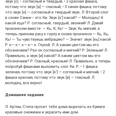
звук [с] – согласный и твердый, • 2 красная фишка,
потому что звук [а] — гласный, • 3 синяя фишка, потому
что звук [н] — согласный и твердый звук. Л: Второй слог
в слове Санки— это Ки. Звук [к’] какой? — Молодец! А
какой еще? Р: согласный, твердый, звонкий! Л: Давай
произнесем вместе: — Кь, К, Кь! — Звук Кь мягкий, а
теперь приложи руку к горлу и снова произнеси — Кь, Кь,
Кь! — Ты чувствуешь вибрацию? — Значит звук [кь] какой
Р: к— к— к— к— к. Глухой. Л: А каким цветом мы его
обозначаем? Раз он согласный и мягкий? Р: Зеленым! Л:
Правильно, а звук [и] какой? А каким цветом мы его
обозначаем? Р: Гласный, красным! Л: Правильно, а теперь
попробуй фишками выложить слог Ки. Р: • 1 фишка
зеленая, потому что звук [к’] — согласный и мягкий, • 2
фишка красная, потому что звук [и] — гласный. Л:
молодец, все верно!
Домашнее задание
Л: Артем, Степа просит тебя дома вырезать из бумаги
красивые снежинки и украсить ими дом.