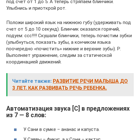
под счет от 1 до 5. А теперь стряпаем блинчики.
Улыбнись и приоткрой рот.
Положи широкий язык на нижнюю губу (удерживать под
счет от 5 до 10 секунд). Блинчик оказался горячий,
подуем: ссс!!!! Скушали блинчики, теперь почистим зубки
(улыбнуться, показать зубы, а кончиком языка
поочередно «почистить» нижние и верхние зубы). Р:
Выполняет упражнение, следим за статической
координацией движений.
Читайте также:
РАЗВИТИЕ РЕЧИ МАЛЫША ДО
3 ЛЕТ. КАК РАЗВИВАТЬ РЕЧЬ РЕБЕНКА.
Автоматизация звука [С] в предложениях
из 7 — 8 слов:
У Сани в сумке – ананас и капуста.
У Саввы – фикус, а у Сони – кактус.