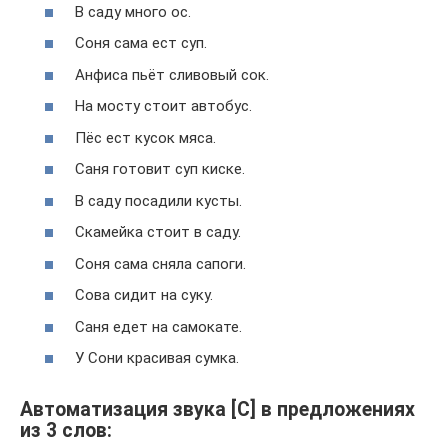
В саду много ос.
Соня сама ест суп.
Анфиса пьёт сливовый сок.
На мосту стоит автобус.
Пёс ест кусок мяса.
Саня готовит суп киске.
В саду посадили кусты.
Скамейка стоит в саду.
Соня сама сняла сапоги.
Сова сидит на суку.
Саня едет на самокате.
У Сони красивая сумка.
Автоматизация звука [С] в предложениях
из 3 слов: