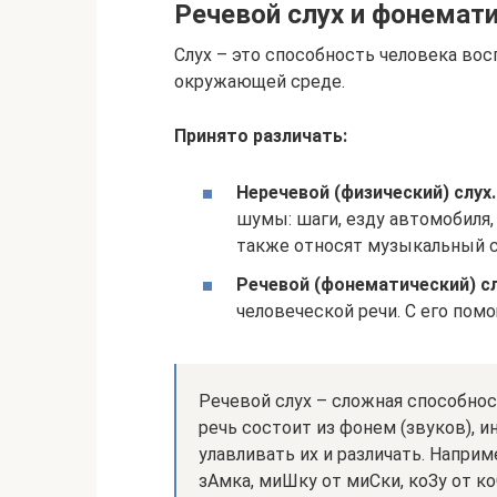
Речевой слух и фонемати
Слух – это способность человека во
окружающей среде.
Принято различать:
Неречевой (физический) слух.
шумы: шаги, езду автомобиля,
также относят музыкальный с
Речевой (фонематический) сл
человеческой речи. С его пом
Речевой слух – сложная способнос
речь состоит из фонем (звуков), и
улавливать их и различать. Напри
зАмка, миШку от миСки, коЗу от коС