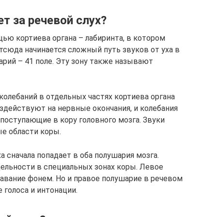
т за речевой слух?
ью кортиева органа – лабиринта, в котором
тсюда начинается сложный путь звуков от уха в
рий – 41 поле. Эту зону также называют
колебаний в отдельных частях кортиева органа
здействуют на нервные окончания, и колебания
поступающие в кору головного мозга. Звуки
е области коры.
а сначала попадает в оба полушария мозга.
ельности в специальных зонах коры. Левое
навание фонем. Но и правое полушарие в речевом
 голоса и интонации.