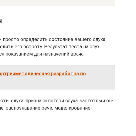
н
и просто определить состояние вашего слуха.
лить его остроту. Результат теста на слух
я показанием для назначений врача.
артрииметодическая разработка по
ы слуха: признаки потери слуха; частотный он-
ме; распознавание речи; моделирование