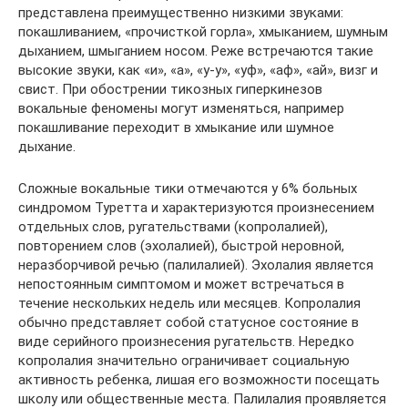
представлена преимущественно низкими звуками:
покашливанием, «прочисткой горла», хмыканием, шумным
дыханием, шмыганием носом. Реже встречаются такие
высокие звуки, как «и», «а», «у-у», «уф», «аф», «ай», визг и
свист. При обострении тикозных гиперкинезов
вокальные феномены могут изменяться, например
покашливание переходит в хмыкание или шумное
дыхание.
Сложные вокальные тики отмечаются у 6% больных
синдромом Туретта и характеризуются произнесением
отдельных слов, ругательствами (копролалией),
повторением слов (эхолалией), быстрой неровной,
неразборчивой речью (палилалией). Эхолалия является
непостоянным симптомом и может встречаться в
течение нескольких недель или месяцев. Копролалия
обычно представляет собой статусное состояние в
виде серийного произнесения ругательств. Нередко
копролалия значительно ограничивает социальную
активность ребенка, лишая его возможности посещать
школу или общественные места. Палилалия проявляется