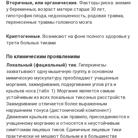
Вторичные, или органические.
Факторы риска: анемия
у беременных, возраст матери старше 30 лет,
гипотрофия плода, недоношенность, родовая травма,
перенесенные травмы головного мозга.
Криптогенные.
Возникают на фоне полного здоровья у
трети больных тиками.
По клиническим проявлениям
Локальный (фациальный) тик.
Гиперкинезы
захватывают одну мышечную группу, в основном
мимическую мускулатуру; преобладают учащенные
моргания, зажмуривания, подергивания углов рта и
крыльев носа (табл. 1). Моргание является самым
устойчивым из всех локальных тикозных расстройств.
Зажмуривание отличается более выраженным
нарушением тонуса (дистонический компонент).
Движения крыльев носа, как правило, присоединяются к
учащенному морганию и относятся к неустойчивым
симп­томам лицевых тиков. Единичные лицевые тики
практически не мешают больным и в большинстве