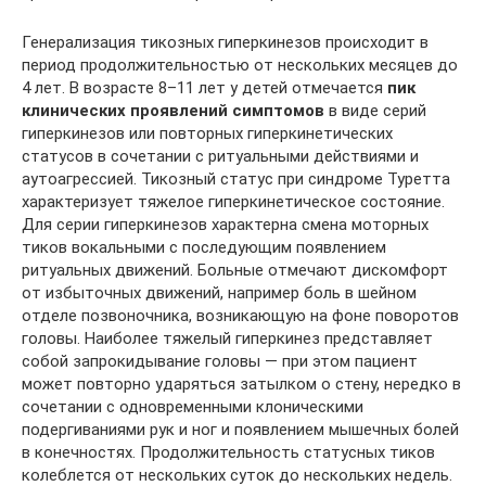
Генерализация тикозных гиперкинезов происходит в
период продолжительностью от нескольких месяцев до
4 лет. В возрасте 8–11 лет у детей отмечается
пик
клинических проявлений симптомов
в виде серий
гиперкинезов или повторных гиперкинетических
статусов в сочетании с ритуальными действиями и
аутоагрессией. Тикозный статус при синдроме Туретта
характеризует тяжелое гиперкинетическое состояние.
Для серии гиперкинезов характерна смена моторных
тиков вокальными с последующим появлением
ритуальных движений. Больные отмечают дискомфорт
от избыточных движений, например боль в шейном
отделе позвоночника, возникающую на фоне поворотов
головы. Наиболее тяжелый гиперкинез представляет
собой запрокидывание головы — при этом пациент
может повторно ударяться затылком о стену, нередко в
сочетании с одновременными клоническими
подергиваниями рук и ног и появлением мышечных болей
в конечностях. Продолжительность статусных тиков
колеблется от нескольких суток до нескольких недель.