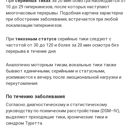
При
серийных тиках
за 20 мин осмотра наблюдается от
10 до 29 гиперкинезов, после которых наступают
многочасовые перерывы. Подобная картина характерна
при обострении заболевания, встречается при любой
локализации гиперкинезов.
При
тикозным статусе
серийные тики следуют с
частотой от 30 до 120 и более за 20 мин осмотра без
перерыва в течение дня.
Аналогично моторным тикам, вокальные тики также
бывают единичными, серийными и статусными,
усиливаются к вечеру, после эмоциональной нагрузки и
переутомления.
По течению заболевания
Согласно диагностическому и статистическому
руководству по психическим расстройствам (DSM–IV),
выделяют преходящие тики, хронические тики и
синдром Туретта.