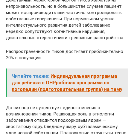
действиями. Характерной чертой тиков является их
непроизвольность, но в большинстве случаев пациент
может воспроизводить или частично контролировать
собственные гиперкинезы. При нормальном уровне
интеллектуального развития детей заболеванию
нередко сопутствуют когнитивные нарушения,
двигательные стереотипии и тревожные расстройства.
Распространенность тиков достигает приблизительно
20% в популяции.
Читайте также:
Индивидуальная программа
для ребенка с ОНРрабочая программа по
логопедии (подготовительная группа) на тему
До сих пор не существует единого мнения о
возникновении тиков. Решающая роль в этиологии
заболевания отводится подкорковым ядрам —
хвостатому ядру, бледному шару, субталамическому
ядру, черной субстанции. Подкорковые структуры тесно