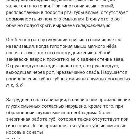
является гипотония. При гипотонии язык тонкий,
распластанный в полости рта, губы вялые, отсутствует
возможность их полного смыкания. В силу этого рот
обычно полуоткрыт, выражена
гиперсаливация.
Особенностью артикуляции при гипотонии является
назализация, когда гипотония мышц мягкого нёба
препятствует достаточному движению нёбной
занавески вверх и прижатию ее к задней стенке зева.
Струя воздуха выходит через нос, а струя воздуха,
выходящая через рот, чрезвычайно слаба. Нарушается
произношение губно-губных смычных шумных согласных
п, п, б, б.
Затруднена палатализация, в связи с чем произношение
глухих смычных согласных нарушено, кроме того, при
образовании глухих смычных необходима более
энергичная работа губ, которая также отсутствует при
гипотонии. Легче произносятся губно-губные смычные
носовые сонаты
м, м, а