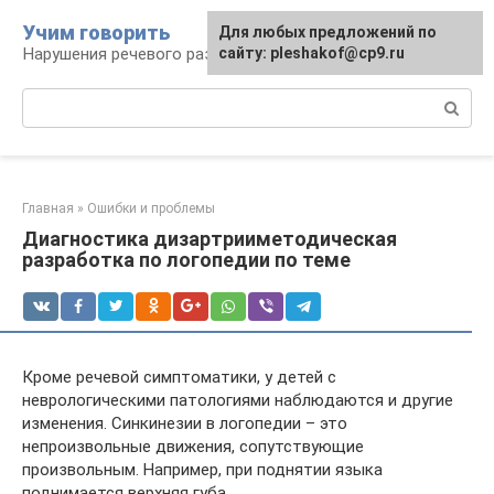
Перейти
Учим говорить
Для любых предложений по
к
Нарушения речевого развития
сайту: pleshakof@cp9.ru
контенту
Поиск:
Главная
»
Ошибки и проблемы
Диагностика дизартрииметодическая
разработка по логопедии по теме
Кроме речевой симптоматики, у детей с
неврологическими патологиями наблюдаются и другие
изменения. Синкинезии в логопедии – это
непроизвольные движения, сопутствующие
произвольным. Например, при поднятии языка
поднимается верхняя губа.