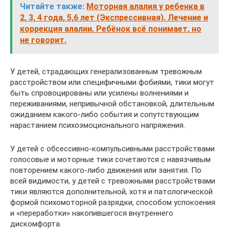
Читайте также:
Моторная алалия у ребенка в
2, 3, 4 года, 5,6 лет (Экспрессивная). Лечение и
коррекция алалии. Ребёнок всё понимает, но
не говорит.
У детей, страдающих генерализованным тревожным
расстройством или специфичными фобиями, тики могут
быть спровоцированы или усилены волнениями и
переживаниями, непривычной обстановкой, длительным
ожиданием какого-либо события и сопутствующим
нарастанием психоэмоционального напряжения.
У детей с обсессивно-компульсивными расстройствами
голосовые и моторные тики сочетаются с навязчивым
повторением какого-либо движения или занятия. По
всей видимости, у детей с тревожными расстройствами
тики являются дополнительной, хотя и патологической
формой психомоторной разрядки, способом успокоения
и «переработки» накопившегося внутреннего
дискомфорта.