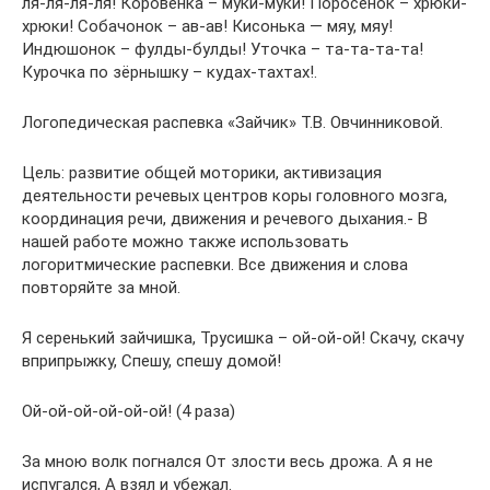
ля-ля-ля-ля! Коровёнка – муки-муки! Поросёнок – хрюки-
хрюки! Собачонок – ав-ав! Кисонька — мяу, мяу!
Индюшонок – фулды-булды! Уточка – та-та-та-та!
Курочка по зёрнышку – кудах-тахтах!.
Логопедическая распевка «Зайчик» Т.В. Овчинниковой.
Цель: развитие общей моторики, активизация
деятельности речевых центров коры головного мозга,
координация речи, движения и речевого дыхания.- В
нашей работе можно также использовать
логоритмические распевки. Все движения и слова
повторяйте за мной.
Я серенький зайчишка, Трусишка – ой-ой-ой! Скачу, скачу
вприпрыжку, Спешу, спешу домой!
Ой-ой-ой-ой-ой-ой! (4 раза)
За мною волк погнался От злости весь дрожа. А я не
испугался, А взял и убежал.