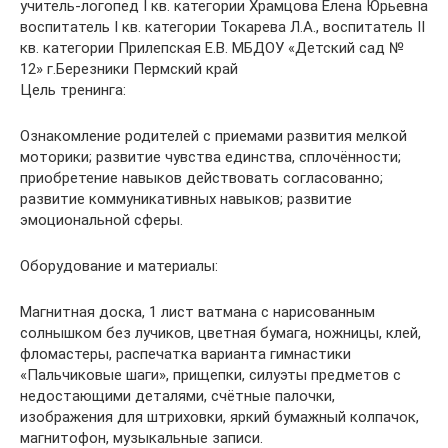
учитель-логопед I кв. категории Храмцова Елена Юрьевна
воспитатель I кв. категории Токарева Л.А., воспитатель II
кв. категории Прилепская Е.В. МБДОУ «Детский сад №
12» г.Березники Пермский край
Цель тренинга:
Ознакомление родителей с приемами развития мелкой
моторики; развитие чувства единства, сплочённости;
приобретение навыков действовать согласованно;
развитие коммуникативных навыков; развитие
эмоциональной сферы.
Оборудование и материалы:
Магнитная доска, 1 лист ватмана с нарисованным
солнышком без лучиков, цветная бумага, ножницы, клей,
фломастеры, распечатка варианта гимнастики
«Пальчиковые шаги», прищепки, силуэты предметов с
недостающими деталями, счётные палочки,
изображения для штриховки, яркий бумажный колпачок,
магнитофон, музыкальные записи.