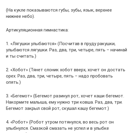
(На кукле показываются губы, зубы, язык, верхнее
нижнее небо).
Артикуляционная гимнастика:
1. «Лягушки улыбаются» (Посчитав в пруду ракушки,
улыбаются лягушки. Раз, два, три, четыре, пять – начинай
и ты считать.)
2. «Хобот» (Тянет слоник хобот вверх, хочет он достать
орех. Раз, два, три, четыре, пять – надо пробовать
опять.)
3. «Бегемот» (Бегемот разинул рот, хочет каши бегемот.
Накормите малыша, ему нужно три ковша. Раз, два, три.
Бегемот закрыл свой рот, скушал кашу бегемот.)
4. «Робот» (Робот утром потянулся, во весь рот он
улыбнулся. Смазкой смазать не успел и в улыбке