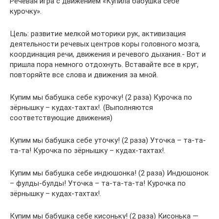
Речевая игра с движением «Купила бабушка себе
курочку».
Цель: развитие мелкой моторики рук, активизация
деятельности речевых центров коры головного мозга,
координация речи, движения и речевого дыхания.- Вот и
пришла пора немного отдохнуть. Вставайте все в круг,
повторяйте все слова и движения за мной.
Купим мы бабушка себе курочку! (2 раза) Курочка по
зёрнышку – кудах-тахтах!. (Выполняются
соответствующие движения)
Купим мы бабушка себе уточку! (2 раза) Уточка – та-та-
та-та! Курочка по зёрнышку – кудах-тахтах!.
Купим мы бабушка себе индюшонка! (2 раза) Индюшонок
– фулды-булды! Уточка – та-та-та-та! Курочка по
зёрнышку – кудах-тахтах!.
Купим мы бабушка себе кисоньку! (2 раза) Кисонька —