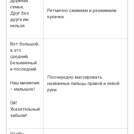
дружная
семья,
Ритмично сжимаем и разжимаем
Друг без
кулачки.
друга им
нельзя.
Вот большой,
а это
средний,
Безымянный
и последний
Поочередно массировать
Наш мизинчик
названные пальцы правой и левой
– малышок!
руки.
Ой!
Указательный
забыли!
Чтобы