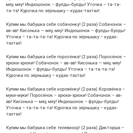
мяу, мяу! Индюшонок – фулды-булды! Уточка – та-та-
та-та! Курочка по зёрнышку – кудах-тахтах!.
Купим мы бабушка себе собачонку! (2 раза) Собачонок –
ав-ав! Кисонька — мяу, мяу! Индюшонок – фулды-булды!
Уточка – та-та-та-та! Курочка по зёрнышку – кудах-
тахтах!.
Купим мы бабушка себе поросёнка! (2 раза) Поросёнок –
хрюки-хрюки! Собачонок – ав-ав! Кисонька — мяу, мяу!
Индюшонок – фулды-булды! Уточка – та-та-та-та!
Курочка по зёрнышку – кудах-тахтах!.
Купим мы бабушка себе коровёнку! (2 раза) Коровёнка –
муки-муки! Поросёнок – хрюки-хрюки! Собачонок – ав-
ав! Кисонька — мяу, мяу! Индюшонок – фулды-булды!
Уточка – та-та-та-та! Курочка по зёрнышку – кудах-
тахтах!.
Купим мы бабушка себе телевизор! (2 раза) Дикторша –