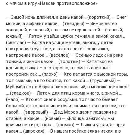
с мячом в игру «Назови противоположное»:
— Зимой ночь длинная, а день какой… (короткий) — Снег
мягкий, а асфальт какой … (твёрдый) — Зимой ветер
холодный, северный, а летом ветерок какой … (тёплый,
южный) — Летом у зайца шубка тёмная, а зимой какая …
(светлая) — Когда на улице метель, вьюга, у детей
настроение грустное, а когда светит солнышко,
настроение какое … (весёлое) — Осенью ледок на реке
тонкий, а зимой какой … (толстый) — Кататься на
коньках, лыжах – это хорошо, а ломать снежные
постройки как … (плохо) — Кто катается с высокой горы,
тот смелый, а кто боится, тот какой … (трусливый) —
Мубамба ест в Африке лимон кислый, а мороженое какое
… (сладкое) — Летом для птиц корма много, а зимой …
(мало) — Кто ест снег и сосульки, тот часто бывает
больной, а кто закаливается и занимается спортом, тот
какой … (здоровый) — Дед Мороз дарит подарки не
старые, а какие … (новые) — «Ёлочка, зажгись!» мы
кричим не тихо, а как … (громко) — Лыжня узкая, а горка
какая … (широкая) — В нашем посёлке ёлка низкая, а в