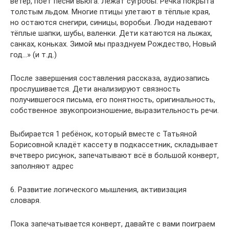
ветер, поёт песни вьюга. Лежат сугробы. Речка покрыта
толстым льдом. Многие птицы улетают в тёплые края,
но остаются снегири, синицы, воробьи. Люди надевают
тёплые шапки, шубы, валенки. Дети катаются на лыжах,
санках, коньках. Зимой мы празднуем Рождество, Новый
год…» (и т.д.)
После завершения составления рассказа, аудиозапись
прослушивается. Дети анализируют связность
получившегося письма, его понятность, оригинальность,
собственное звукопроизношение, выразительность речи.
Выбирается 1 ребёнок, который вместе с Татьяной
Борисовной кладёт кассету в подкассетник, складывает
вчетверо рисунок, запечатывают всё в большой конверт,
заполняют адрес
6. Развитие логического мышления, активизация
словаря.
Пока запечатывается конверт, давайте с вами поиграем