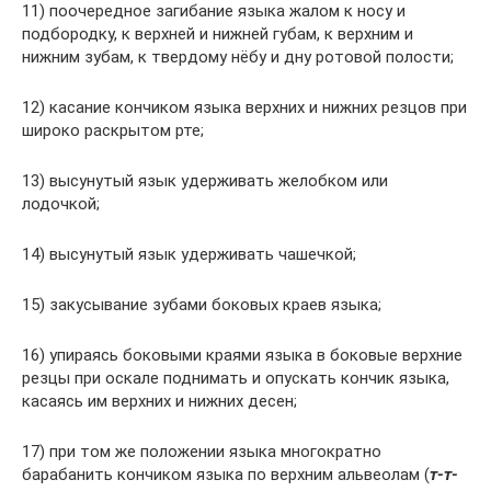
11) поочередное загибание языка жалом к носу и
подбородку, к верхней и нижней губам, к верхним и
нижним зубам, к твердому нёбу и дну ротовой полости;
12) касание кончиком языка верхних и нижних резцов при
широко раскрытом рте;
13) высунутый язык удерживать желобком или
лодочкой;
14) высунутый язык удерживать чашечкой;
15) закусывание зубами боковых краев языка;
16) упираясь боковыми краями языка в боковые верхние
резцы при оскале поднимать и опускать кончик языка,
касаясь им верхних и нижних десен;
17) при том же положении языка многократно
барабанить кончиком языка по верхним альвеолам (
т-т-