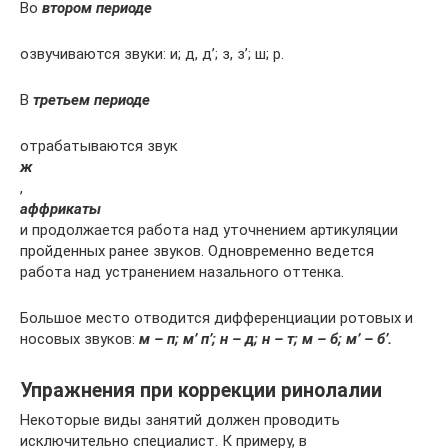
Во
втором периоде
озвучиваются звуки: и; д, д’; з, з’; ш; р.
В
третьем периоде
отрабатываются звук
ж
,
аффрикаты
и продолжается работа над уточнением артикуляции
пройденных ранее звуков. Одновременно ведется
работа над устранением назального оттенка.
Большое место отводится дифференциации ротовых и
носовых звуков:
м – п; м’ п’; н – д; н – т; м – б; м’ – б’.
Упражнения при коррекции ринолалии
Некоторые виды занятий должен проводить
исключительно специалист. К примеру, в