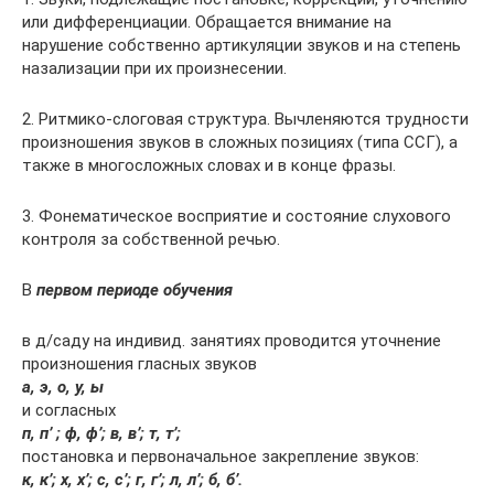
или дифференциации. Обращается внимание на
нарушение собственно артикуляции звуков и на степень
назализации при их произнесении.
2. Ритмико-слоговая структура. Вычленяются трудности
произношения звуков в сложных позициях (типа ССГ), а
также в многосложных словах и в конце фразы.
3. Фонематическое восприятие и состояние слухового
контроля за собственной речью.
В
первом периоде обучения
в д/саду на индивид. занятиях проводится уточнение
произношения гласных звуков
а, э, о, у, ы
и согласных
п, п’ ; ф, ф’; в, в’; т, т’;
постановка и первоначальное закрепление звуков:
к, к’; х, х’; с, с’; г, г’; л, л’; б, б’.