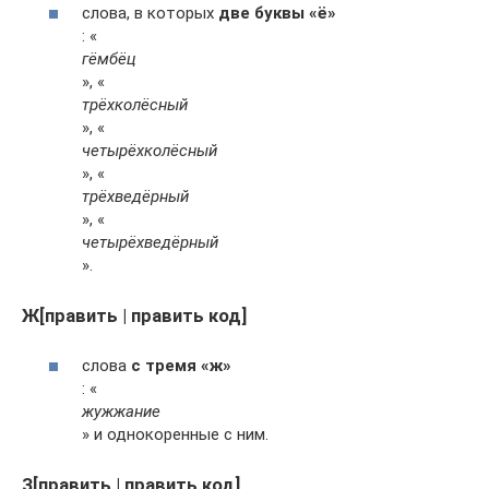
слова, в которых
две буквы «ё»
: «
гёмбёц
», «
трёхколёсный
», «
четырёхколёсный
», «
трёхведёрный
», «
четырёхведёрный
».
Ж[править | править код]
слова
с тремя «ж»
: «
жужжание
» и однокоренные с ним.
З[править | править код]