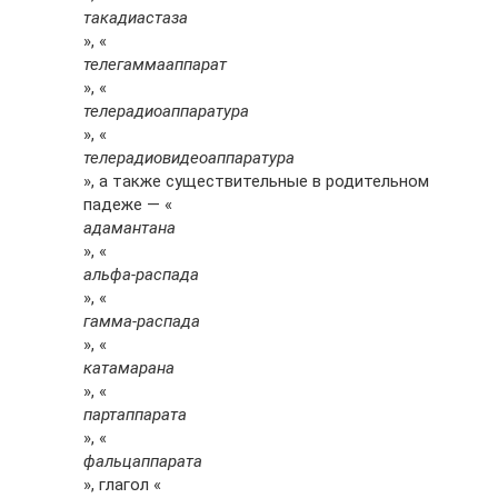
такадиастаза
», «
телегаммааппарат
», «
телерадиоаппаратура
», «
телерадиовидеоаппаратура
», а также существительные в родительном
падеже — «
адамантана
», «
альфа-распада
», «
гамма-распада
», «
катамарана
», «
партаппарата
», «
фальцаппарата
», глагол «