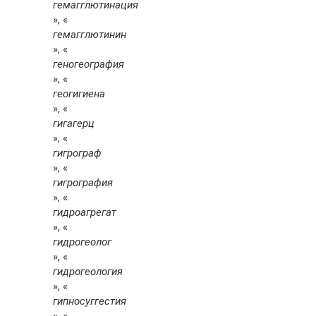
гемагглютинация
», «
гемагглютинин
», «
геногеография
», «
геогигиена
», «
гигагерц
», «
гигрограф
», «
гигрография
», «
гидроагрегат
», «
гидрогеолог
», «
гидрогеология
», «
гипносуггестия