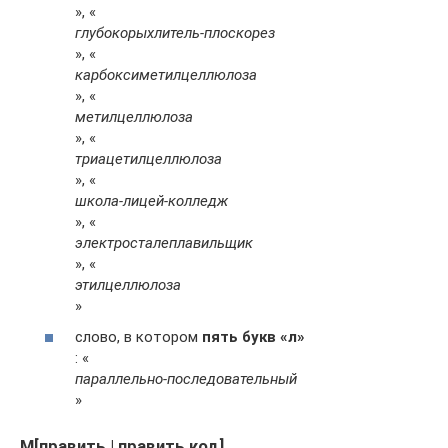
», «
глубокорыхлитель-плоскорез
», «
карбоксиметилцеллюлоза
», «
метилцеллюлоза
», «
триацетилцеллюлоза
», «
школа-лицей-колледж
», «
электросталеплавильщик
», «
этилцеллюлоза
»
слово, в котором
пять букв «л»
: «
параллельно-последовательный
»
М[править | править код]