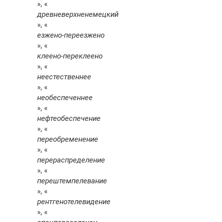
», «
древневерхненемецкий
», «
езжено-переезжено
», «
клеено-переклеено
», «
неестественнее
», «
необеспеченнее
», «
нефтеобеспечение
», «
переобременение
», «
перераспределение
», «
перештемпелевание
», «
рентгенотелевидение
», «