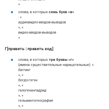
»
слова, в которых
семь букв «в»
: «
аудиовидео-вводов-выводов
», «
видео-вводов-выводов
»
Г[править | править код]
слова, в которых
три буквы «г»
(имена существительные нарицательные): «
баггинг
», «
богдо-гэгэн
», «
галогенангидрид
», «
гельминтогеография
», «