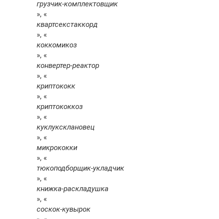
грузчик-комплектовщик
», «
квартсекстаккорд
», «
коккомикоз
», «
конвертер-реактор
», «
криптококк
», «
криптококкоз
», «
куклуксклановец
», «
микрококки
», «
тюкоподборщик-укладчик
», «
книжка-раскладушка
», «
соскок-кувырок