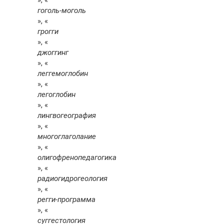
», «
гоголь-моголь
», «
грогги
», «
джоггинг
», «
леггемоглобин
», «
легоглобин
», «
лингвогеография
», «
многоглаголание
», «
олигофренопедагогика
», «
радиогидрогеология
», «
регги-программа
», «
суггестология