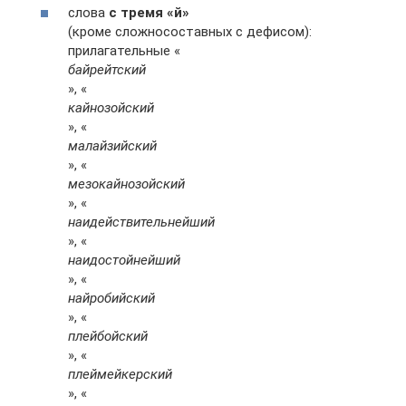
слова
с тремя «й»
(кроме сложносоставных с дефисом):
прилагательные «
байрейтский
», «
кайнозойский
», «
малайзийский
», «
мезокайнозойский
», «
наидействительнейший
», «
наидостойнейший
», «
найробийский
», «
плейбойский
», «
плеймейкерский
», «