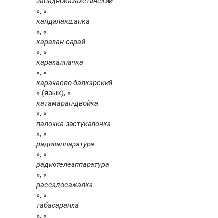
западноказахстанский
», «
кандалакшанка
», «
караван-сарай
», «
каракалпачка
», «
карачаево-балкарский
» (язык), «
катамаран-двойка
», «
палочка-застукалочка
», «
радиоаппаратура
», «
радиотелеаппаратура
», «
рассадосажалка
», «
табасаранка
», «