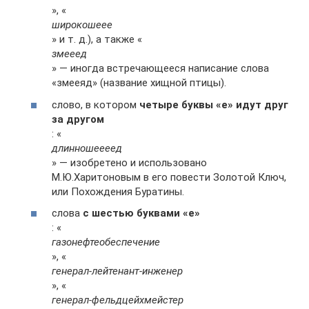
», «
широкошеее
» и т. д.), а также «
змееед
» — иногда встречающееся написание слова
«змееяд» (название хищной птицы).
слово, в котором
четыре буквы «е» идут друг
за другом
: «
длинношеееед
» — изобретено и использовано
М.Ю.Харитоновым в его повести Золотой Ключ,
или Похождения Буратины.
слова
с шестью буквами «е»
: «
газонефтеобеспечение
», «
генерал-лейтенант-инженер
», «
генерал-фельдцейхмейстер