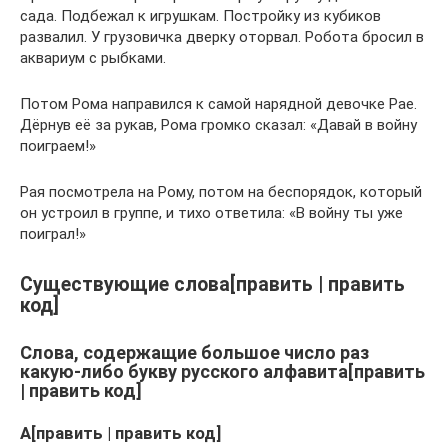
сада. Подбежал к игрушкам. Постройку из кубиков
развалил. У грузовичка дверку оторвал. Робота бросил в
аквариум с рыбками.
Потом Рома направился к самой нарядной девочке Рае.
Дёрнув её за рукав, Рома громко сказал: «Давай в войну
поиграем!»
Рая посмотрела на Рому, потом на беспорядок, который
он устроил в группе, и тихо ответила: «В войну ты уже
поиграл!»
Существующие слова[править | править
код]
Слова, содержащие большое число раз
какую-либо букву русского алфавита[править
| править код]
А[править | править код]