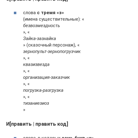
слова
с тремя «з»
(имена существительные): «
безвозмездность
», «
Зайка-зазнайка
» (сказочный персонаж), «
зернопульт-зернопогрузчик
», «
квазизвезда
», «
организация-заказчик
», «
погрузка-разгрузка
», «
тизаниезиоз
»
И[править | править код]
слова, в которых
семь букв «и»