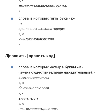
», «
техник-механик-конструктор
»
слова, в которых
пять букв «к»
: «
крановщик-экскаваторщик
», «
ку-клукс-клановский
»
Л[править | править код]
слова, в которых
четыре буквы «л»
(имена существительные нарицательные): «
ацетилцеллюлоза
», «
бензилцеллюлоза
», «
вилланелла
», «
влагомаслоотделитель