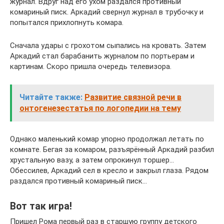
журнал. Вдруг над его ухом раздался противный
комариный писк. Аркадий свернул журнал в трубочку и
попытался прихлопнуть комара.
Сначала удары с грохотом сыпались на кровать. Затем
Аркадий стал барабанить журналом по портьерам и
картинам. Скоро пришла очередь телевизора.
Читайте также:
Развитие связной речи в
онтогенезестатья по логопедии на тему
Однако маленький комар упорно продолжал летать по
комнате. Бегая за комаром, разъярённый Аркадий разбил
хрустальную вазу, а затем опрокинул торшер…
Обессилев, Аркадий сел в кресло и закрыл глаза. Рядом
раздался противный комариный писк…
Вот так игра!
Пришел Рома первый раз в старшую группу детского