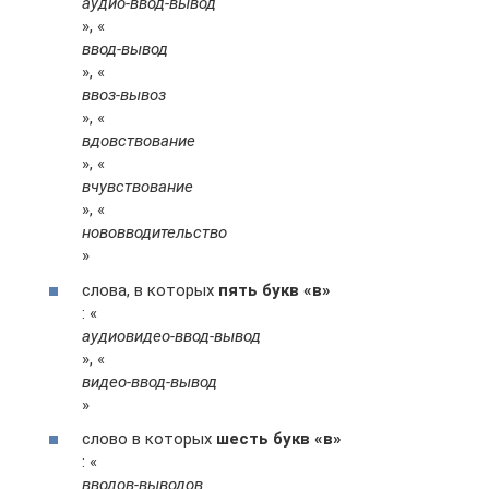
аудио-ввод-вывод
», «
ввод-вывод
», «
ввоз-вывоз
», «
вдовствование
», «
вчувствование
», «
нововводительство
»
слова, в которых
пять букв «в»
: «
аудиовидео-ввод-вывод
», «
видео-ввод-вывод
»
слово в которых
шесть букв «в»
: «
вводов-выводов