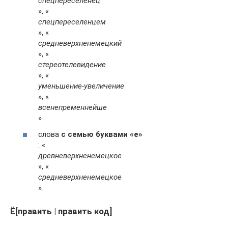
спецпереселенец
», «
спецпереселенцем
», «
средневерхненемецкий
», «
стереотелевидение
», «
уменьшение-увеличение
», «
всенепременнейше
»
слова
с семью буквами «е»
: «
древневерхненемецкое
», «
средневерхненемецкое
».
Ё[править | править код]