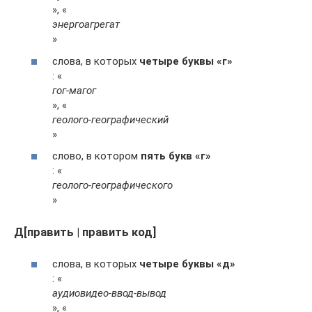
», «
энергоагрегат
»
слова, в которых
четыре буквы «г»
: «
гог-магог
», «
геолого-географический
»
слово, в котором
пять букв «г»
: «
геолого-географического
»
Д[править | править код]
слова, в которых
четыре буквы «д»
: «
аудиовидео-ввод-вывод
», «