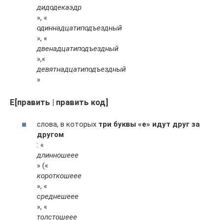
дидодекаэдр
», «
одиннадцатиподъездный
», «
двенадцатиподъездный
»,«
девятнадцатиподъездный
»
Е[править | править код]
слова, в которых
три буквы «е» идут друг за
другом
: «
длинношеее
» («
короткошеее
», «
среднешеее
», «
толстошеее