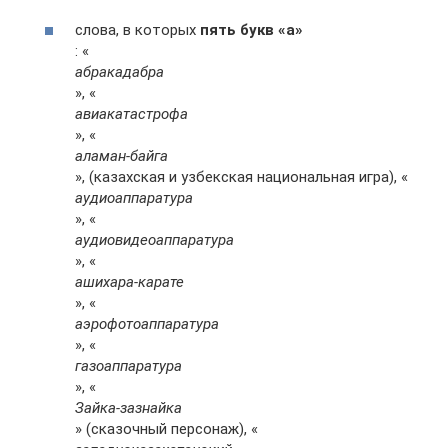
слова, в которых
пять букв «а»
: «
абракадабра
», «
авиакатастрофа
», «
аламан-байга
», (казахская и узбекская национальная игра), «
аудиоаппаратура
», «
аудиовидеоаппаратура
», «
ашихара-карате
», «
аэрофотоаппаратура
», «
газоаппаратура
», «
Зайка-зазнайка
» (сказочный персонаж), «