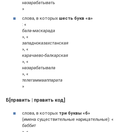
назарабатывать
»
слова, в которых
шесть букв «а»
: «
бала-маскарада
», «
западноказахстанская
», «
карачаево-балкарская
», «
назарабатывала
», «
телегаммааппарата
»
Б[править | править код]
слова, в которых
три буквы «б»
(имена существительные нарицательные): «
баббит
», «