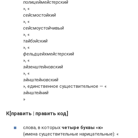
полицеймейстерский
», «
сейсмостойкий
», «
сейсмоустойчивый
», «
тайбэйский
», «
фельдцейхмейстерский
», «
эйзенштейновский
», «
эйнштейновский
», единственное существительное — «
эйнштейний
»
К[править | править код]
слова, в которых
четыре буквы «к»
(имена существительные нарицательные): «