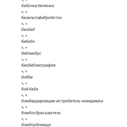
бабочка-белянка
», «
базальтофибробетон
», «
баобаб
», «
бибабо
», «
библиобус
», «
биобиблиография
», «
бобби
», «
бой-баба
», «
бомбардировщик-истребитель-невидимка
», «
бомбосбрасыватель
», «
бомбоубежище