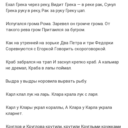
Ехал Грека через реку, Видит Грека — в реке рак, Сунул
Грека руку в реку, Рак за руку Греку цап.
Испугался грома Рома. Заревел он громче грома. От
такого рева гром Притаился за бугром.
Как на утренней на зорьке Два Петра и три Федорки
Соревнуются с Егоркой Говорить скороговоркой.
Краб забрался на трап И заснул крепко краб. А кальмар
не дремал, Краба в лапы поймал.
Выдра у выдры норовила вырвать рыбу.
Карл клал лук на ларь. Клара крала лук с ларя.
Карл у Клары украл кораллы, А Клара у Карла украла
кларнет.
Круглов и Круглова крутили, крутили Круглыми кружками