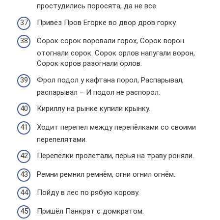
простудились поросята, да не все.
Привёз Пров Егорке во двор дров горку.
Сорок сорок воровали горох, Сорок ворон
отогнали сорок. Сорок орлов напугали ворон,
Сорок коров разогнали орлов.
Фрол подол у кафтана порол, Распарывал,
распарывал – И подол не распорол.
Кириллу на рынке купили крынку.
Ходит перепел между перепёлками со своими
перепелятами.
Перепёлки пролетали, перья на траву роняли.
Ремни ремнил ремнём, огни огнил огнём.
Пойду в лес по рябую корову.
Пришёл Панкрат с домкратом.