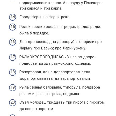
подкармливали карпов. А в пруду у Поликарпа
три карася и три карпа.
Город Нерль на Нерли-реке.
Редька редко росла на грядке, грядка редко
была в порядке.
Два дровосека, два дроворуба говорили про
Ларьку, про Варьку, про Ларину жену.
РАЗМОКРОПОГОДИЛАСЬ У нас во дворе-
подворье погода размокропогодилась.
Рапортовал, да не дорапортовал, стал
дорапортовывать, да зарапортовался.
Рыла свинья белорыла, тупорыла; полдвора
рылом изрыла, вырыла, подрыла.
Съел молодец тридцать три пирога с пирогом,
да все с творогом.