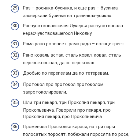
Раз – росинка-бусинка, и еще раз – бусинка,
засверкали бусинки на травинках-усиках.
Расчувствовавшаяся Лукерья расчувствовала
нерасчувствовашегося Николку.
Рама рано розовеет, рама рада – солнце греет.
Рано коваль встал, сталь ковал, ковал, сталь
перевыковывал, да не перековал.
Дробью по перепелам да по тетеревам.
Протокол про протокол протоколом
запротоколировали.
Шли три пекаря, три Прокопия пекаря, три
Прокопьевича. Говорили про пекаря, про
Прокопия пекаря, про Прокопьевича.
Променяла Прасковья карася, на три пары
полосатых поросят, побежали поросята по росе,