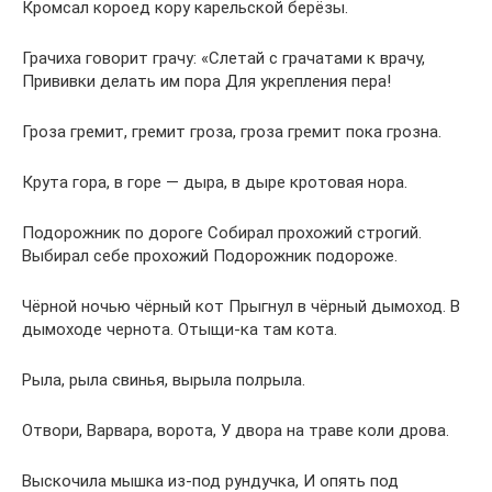
Кромсал короед кору карельской берёзы.
Грачиха говорит грачу: «Слетай с грачатами к врачу,
Прививки делать им пора Для укрепления пера!
Гроза гремит, гремит гроза, гроза гремит пока грозна.
Крута гора, в горе — дыра, в дыре кротовая нора.
Подорожник по дороге Собирал прохожий строгий.
Выбирал себе прохожий Подорожник подороже.
Чёрной ночью чёрный кот Прыгнул в чёрный дымоход. В
дымоходе чернота. Отыщи-ка там кота.
Рыла, рыла свинья, вырыла полрыла.
Отвори, Варвара, ворота, У двора на траве коли дрова.
Выскочила мышка из-под рундучка, И опять под