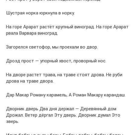
Шустрая норка юркнула в норку.
На горе Арарат растёт крупный виноград. На горе Арарат
рвала Варвара виноград.
Загорелся светофор, мы проехали во двор.
Дpозд пpост — упорный хвост, проворный нос.
На дворе растет трава, на траве стоят дрова. Не руби
дрова на траве двора.
Дар Макар Роману карамель, А Роман Макару карандаш.
Дворник дверь Два дня держал — Деревянный дом
Дрожал. Ветер дёргал Эту дверь. Дворник думал Это
зверь.