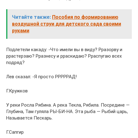
Читайте также:
Пособия по формированию
воздушной струи для детского сада своими
руками
Подлетели какаду: -Что имели вы в виду? Рразорву и
ррастерзаю? Рразнесу и рраскидаю? Рраспугаю всех
подряд?
Лев сказал: -Я просто РРРРРАД!
Г.Кружков
У реки Росла Рябина. А река Текла, Рябила. Посредине —
Глубина, Там гуляла РЫ-БИ-НА. Эта рыба — Рыбий царь,
Называется Пескарь.
Г.Сапгир