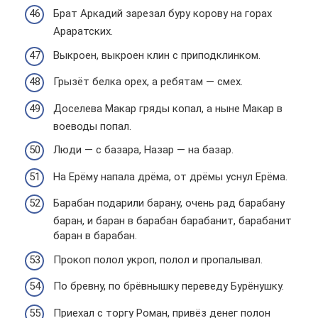
Брат Аркадий зарезал буру корову на горах
Араратских.
Выкроен, выкроен клин с приподклинком.
Грызёт белка орех, а ребятам — смех.
Доселева Макар гряды копал, а ныне Макар в
воеводы попал.
Люди — с базара, Назар — на базар.
На Ерёму напала дрёма, от дрёмы уснул Ерёма.
Барабан подарили барану, очень рад барабану
баран, и баран в барабан барабанит, барабанит
баран в барабан.
Прокоп полол укроп, полол и пропалывал.
По бревну, по брёвнышку переведу Бурёнушку.
Приехал с торгу Роман, привёз денег полон