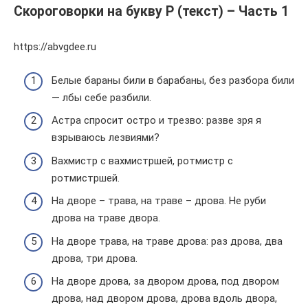
Скороговорки на букву Р (текст) – Часть 1
https://abvgdee.ru
Белые бараны били в барабаны, без разбора били
— лбы себе разбили.
Астра спросит остро и трезво: разве зря я
взрываюсь лезвиями?
Вахмистр с вахмистршей, ротмистр с
ротмистршей.
На дворе – трава, на траве – дрова. Не руби
дрова на траве двора.
На дворе трава, на траве дрова: раз дрова, два
дрова, три дрова.
На дворе дрова, за двором дрова, под двором
дрова, над двором дрова, дрова вдоль двора,