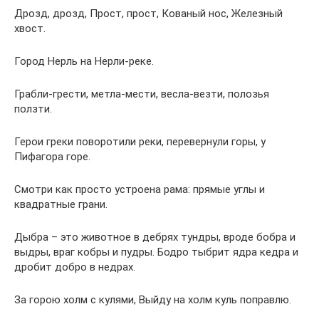
Дpозд, дpозд, Пpост, пpост, Ковaный нос, Железный
хвост.
Город Нерль на Нерли-реке.
Грабли-грести, метла-мести, весла-везти, полозья
ползти.
Герои греки поворотили реки, перевернули горы, у
Пифагора горе.
Смотри как просто устроена рама: прямые углы и
квадратные грани.
Дыбра – это животное в дебрях тундры, вроде бобра и
выдры, враг кобры и пудры. Бодро тыбрит ядра кедра и
дробит добро в недрах.
За горою холм с кулями, Выйду на холм куль поправлю.