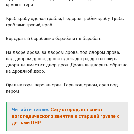
круглые гири.
Краб крабу сделал грабли, Подарил грабли крабу: Грабь
граблями гравий, краб.
Бородатый барабашка барабанит в барабан.
На дворе дрова, за двором дрова, под двором дрова,
над двором дрова, дрова вдоль двора, дрова вширь
двора, не вместит двор дров. Дрова выдворить обратно
на дровяной двор.
Орел на горе, перо на орле, Гора под орлом, орел под
пером.
Читайте также:
Сад-огород: конспект
логопедического занятия в старшей группе с
детьми ОНР