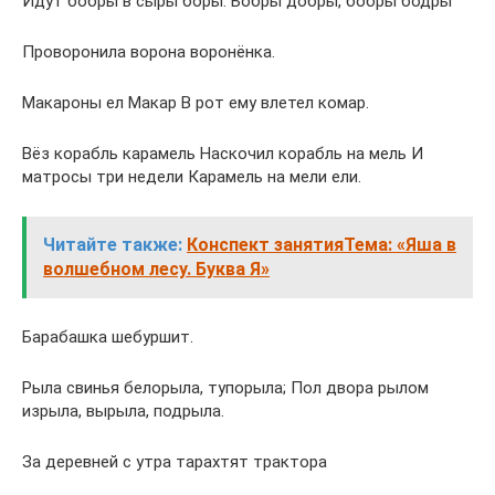
Идут бобры в сыры боры. Бобры добры, бобры бодры
Проворонила ворона воронёнка.
Макароны ел Макар В рот ему влетел комар.
Вёз корабль карамель Наскочил корабль на мель И
матросы три недели Карамель на мели ели.
Читайте также:
Конспект занятияТема: «Яша в
волшебном лесу. Буква Я»
Барабашка шебуршит.
Рыла свинья белорыла, тупорыла; Пол двора рылом
изрыла, вырыла, подрыла.
За деревней с утра тарахтят трактора