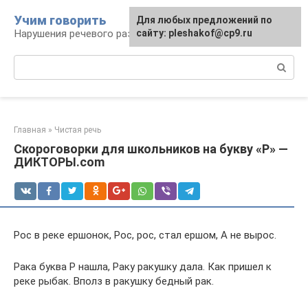
Перейти
Учим говорить
Для любых предложений по
к
Нарушения речевого развития
сайту: pleshakof@cp9.ru
контенту
Поиск:
Главная
»
Чистая речь
Скороговорки для школьников на букву «Р» —
ДИКТОРЫ.com
Рос в реке ершонок, Рос, рос, стал ершом, А не вырос.
Рака буква Р нашла, Раку ракушку дала. Как пришел к
реке рыбак. Вполз в ракушку бедный рак.