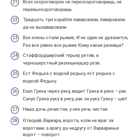
Всех скороговорок не перескороговоришь, не
перевыскороговоришь.
Тридцать три корабля лавировали, лавировали,
да не вылавировали.
Все клены стали рыжие, И не один не дразнится,
Раз все равно все рыжие Кому какая разница?
Стаффордширский терьер ретив, а
черношерстный ризеншнауцер резв.
Ест Федька с водкой редьку, ест редька с
водкой Федьку.
Ехал Гpека чеpез pеку, видит Гpека в pеке – pак.
Сунул Гpека pуку в pеку, pак за pуку Гpеку – цап!
Наша дочь речистая, у нее речь чистая.
Отворяй, Варвара, ворота, коли не враг за
воротами, а врагу да недругу от Варвариных
ворот – поворот.