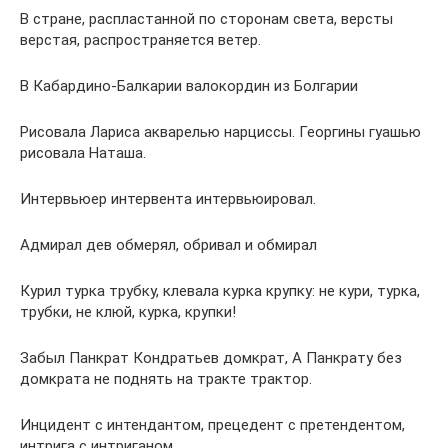
В стране, распластанной по сторонам света, версты
верстая, распространяется ветер.
В Кабардино-Балкарии валокордин из Болгарии
Рисовала Лариса акварелью нарциссы. Георгины гуашью
рисовала Наташа.
Интервьюер интервента интервьюировал.
Адмирал дев обмерял, обривал и обмирал
Курил турка трубку, клевала курка крупку: не кури, турка,
трубки, не клюй, курка, крупки!
Забыл Панкрат Кондратьев домкрат, А Панкрату без
домкрата не поднять на тракте трактор.
Инцидент с интендантом, прецедент с претендентом,
интрига с интриганом.