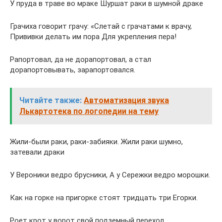
У пруда в траве во мраке Шуршат раки в шумной драке
Грачиха говорит грачу: «Слетай с грачатами к врачу,
Прививки делать им пора Для укрепления пера!
Рапортовал, да не дорапортовал, а стал
дорапортовывать, зарапортовался.
Читайте также:
Автоматизация звука
Лькартотека по логопедии на тему
Жили-были раки, раки-забияки. Жили раки шумно,
затевали драки
У Вероники ведро брусники, А у Сережки ведро морошки.
Как на горке на пригорке стоят тридцать три Егорки.
Роет крот у ворот свой подземный переход.