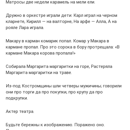
Матросы две недели карамель на мели ели.
Дружно в оркестре играли дети: Карл играл на черном
кларнете, Кирилл — на валторне, На арфе — Алла, А на
рояле Лара играла.
Макару в карман комарик попал. Комар у Макара в
кармане пропал. Про это сорока в бору протрещала: «В
кармане Макара корова пропала!»
Собиpaлa Мapгapитa мapгapитки нa гоpе, Растеpялa
Мapгapита мapгapитки нa тpaве.
Из-под Костромщины шли четверы мужичины; говорили
они про торги да про покупки, про крупу да про
подкрупки.
Актер театра.
Будьте бережны к изображению. Поражено оно.