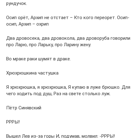
рундучок.
Осип орёт, Архип не отстает – Кто кого переорет. Осип-
осип, Архип – охрип
Два дровосека, два дровокола, два дроворуба говорили
про Ларю, про Ларьку, про Ларину жену.
Во мраке раки шумят в драке.
Хрюхрюшкина частушка
Я хрюхрюшка, я хрюхрюшка, Я купаю в луже брюшко. Для
чего ходить под душ, Раз на свете столько луж.
Пётр Синявский
РРРЫ!
Вышел Лев из-за горы И, подумав, молвил: -РРРЫ!