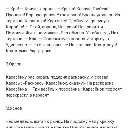
— Кра! — Кричит ворона. — Кража! Караул! Грабеж!
Пропажа! Вор прокрался Утром рано! Брошь украл он Из
кармана! Карандаш! Картонку! Пробку! И красивую
Коробку! — Стой, ворона, Не кричи! Не кричи ты,
Помолчи. Жить не можешь Без обмана. У тебя ведь Нет
кармана. — Как! — Подпрыгнула ворона И моргнула
Удивленно. — Что ж вы раньше Не сказали! Кар-р-раул!
Кар-р-рман Укр-р-рали!
В.Орлов
Карасёнку раз карась подарил раскраску. И сказал
Карась : «Раскрась, Карасёнок, сказку!» На раскраске
Карасёнка — Три весёлых поросёнка : Карасёнок поросят
перекрасил в карасят!
М.Яснов
Нёс медведь, шагая к рынку, На продажу мёду крынку.
Вдруг на мишку — вот напасть- Осы вздумали напасть!