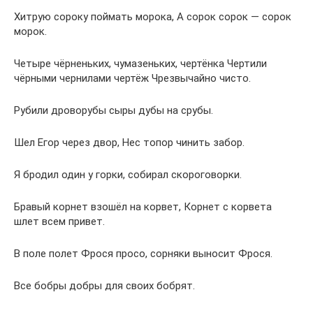
Хитрую сороку поймать морока, А сорок сорок — сорок
морок.
Четыре чёрненьких, чумазеньких, чертёнка Чертили
чёрными чернилами чертёж Чрезвычайно чисто.
Рубили дроворубы сыры дубы на срубы.
Шел Егор через двор, Нес топор чинить забор.
Я бродил один у горки, собирал скороговорки.
Бравый корнет взошёл на корвет, Корнет с корвета
шлет всем привет.
В поле полет Фрося просо, сорняки выносит Фрося.
Все бобры добры для своих бобрят.