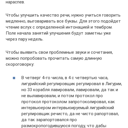
нараспев.
Чтобы улучшить качество речи, нужно учиться говорить
медленно, выговаривать все буквы. Для этого подойдет
чтение вслух с определенной интонацией и тембром.
Поле начала занятий улучшения будут заметны уже
через пару недель.
Чтобы выявить свои проблемные звуки и сочетания,
можно попробовать прочитать самую длинную
скороговорку:
В четверг 4-го числа, в 4 с четвертью часа,
лигурийский регулировщик регулировал в Лигурии,
но 33 корабля лавировали, лавировали, да так и
не вылавировали, и потом протокол про
протокол протоколом запротоколировал, как
интервьюером интервьюируемый лигурийский
регулировщик речисто, да не чисто рапортовал,
да так зарапортовался про
размокропогодившуюся погоду, что дабы