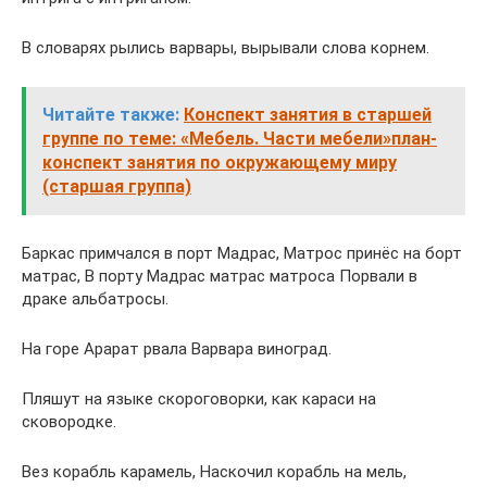
В словарях рылись варвары, вырывали слова корнем.
Читайте также:
Конспект занятия в старшей
группе по теме: «Мебель. Части мебели»план-
конспект занятия по окружающему миру
(старшая группа)
Баркас примчался в порт Мадрас, Матрос принёс на борт
матрас, В порту Мадрас матрас матроса Порвали в
драке альбатросы.
На горе Арарат рвала Варвара виноград.
Пляшут на языке скороговорки, как караси на
сковородке.
Вез корабль карамель, Наскочил корабль на мель,