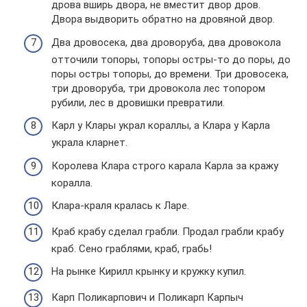
дрова вширь двора, не вместит двор дров.
Двора выдворить обратно на дровяной двор.
Два дровосека, два дроворуба, два дровокола
отточили топоры, топоры остры-то до поры, до
поры остры топоры, до времени. Три дровосека,
три дроворуба, три дровокола лес топором
рубили, лес в дровишки превратили.
Карл у Клары украл кораллы, а Клара у Карла
украла кларнет.
Королева Клара строго карала Карла за кражу
коралла.
Клара-краля кралась к Ларе.
Краб крабу сделал грабли. Продал грабли крабу
краб. Сено граблями, краб, грабь!
На рынке Кирилл крынку и кружку купил.
Карп Поликарпович и Поликарп Карпыч