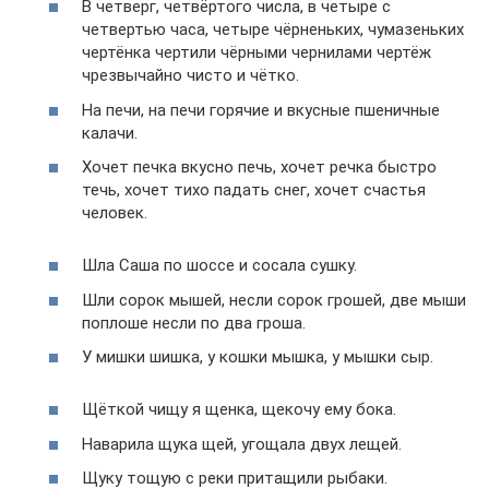
В четверг, четвёртого числа, в четыре с
четвертью часа, четыре чёрненьких, чумазеньких
чертёнка чертили чёрными чернилами чертёж
чрезвычайно чисто и чётко.
На печи, на печи горячие и вкусные пшеничные
калачи.
Хочет печка вкусно печь, хочет речка быстро
течь, хочет тихо падать снег, хочет счастья
человек.
Шла Саша по шоссе и сосала сушку.
Шли сорок мышей, несли сорок грошей, две мыши
поплоше несли по два гроша.
У мишки шишка, у кошки мышка, у мышки сыр.
Щёткой чищу я щенка, щекочу ему бока.
Наварила щука щей, угощала двух лещей.
Щуку тощую с реки притащили рыбаки.