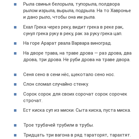
Рыла свинья белорыла, тупорыла, полдвора
рылом изрыла, вырыла, подрыла. На то Хавронье
и дано рыло, чтобы она им рыла.
Ехал Грека через реку, видит грека в реке рак,
сунул грека руку в реку, рак за руку грека цап.
На горе Арарат рвала Варвара виноград.
На дворе трава, на траве дрова — раз дрова, два
дрова, три дрова. Не руби дрова на траве двора.
Сеня сено в сени нёс, щекотало сено нос.
Слон сломал случайно стенку.
Сорок сорок для своих сорочат сорок сорочек
строчат.
Ест киска суп из миски. Сыта киска, пуста миска.
Трое трубачей трубили в трубы.
Тридцать три вагона в ряд тараторят, тарахтят.