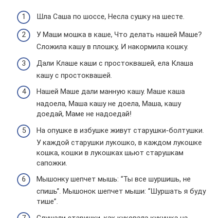
Шла Саша по шоссе, Несла сушку на шесте.
У Маши мошка в каше, Что делать нашей Маше?
Сложила кашу в плошку, И накормила кошку.
Дали Клаше каши с простоквашей, ела Клаша
кашу с простоквашей.
Нашей Маше дали манную кашу. Маше каша
надоела, Маша кашу не доела, Маша, кашу
доедай, Маме не надоедай!
На опушке в избушке живут старушки-болтушки.
У каждой старушки лукошко, в каждом лукошке
кошка, кошки в лукошках шьют старушкам
сапожки.
Мышонку шепчет мышь: “Ты все шуршишь, не
спишь”. Мышонок шепчет мыши: “Шуршать я буду
тише”.
Слушали старушки, как куковала кукушка на