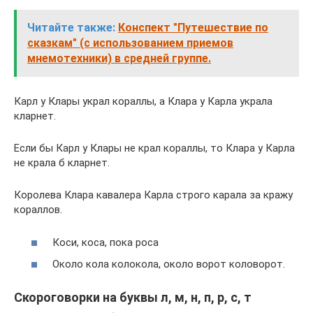
Читайте также:
Конспект "Путешествие по
сказкам" (с использованием приемов
мнемотехники) в средней группе.
Карл у Клары украл кораллы, а Клара у Карла украла
кларнет.
Если бы Карл у Клары не крал кораллы, то Клара у Карла
не крала б кларнет.
Королева Клара кавалера Карла строго карала за кражу
кораллов.
Коси, коса, пока роса
Около кола колокола, около ворот коловорот.
Скороговорки на буквы л, м, н, п, р, с, т