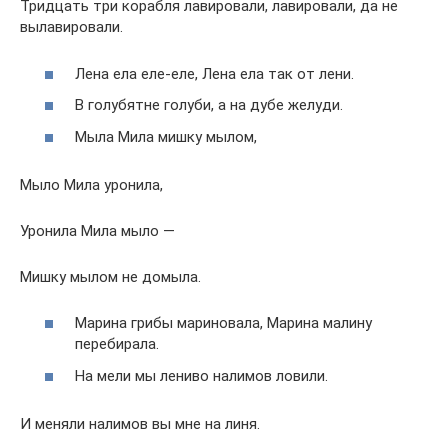
Тридцать три корабля лавировали, лавировали, да не
вылавировали.
Лена ела еле-еле, Лена ела так от лени.
В голубятне голуби, а на дубе желуди.
Мыла Мила мишку мылом,
Мыло Мила уронила,
Уронила Мила мыло —
Мишку мылом не домыла.
Марина грибы мариновала, Марина малину
перебирала.
На мели мы лениво налимов ловили.
И меняли налимов вы мне на линя.