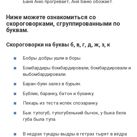
Баня Аню прогревает, Аня баню обожает.
Ниже можете ознакомиться со
скороговорками, сгруппированными по
буквам.
Скороговорки на буквы б, в, г, д, ж, з, к
Бобры добры ушли в боры.
Бомбардиры бомбардировали, бомбардировали и
выбомбардировали.
Баран-буян залез в бурьян.
Бублик, баранку, батон и буханку.
Пекарь из теста испёк спозаранку.
Бык тупогуб, тупогубенький бычок, у быка бела
губа была тупа.
В недрах тундры выдры в гетрах тырят в вёдра