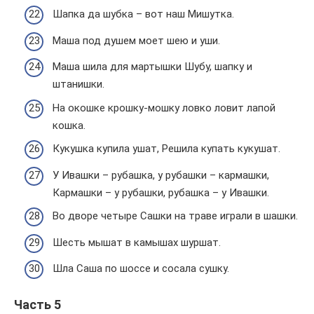
Шапка да шубка – вот наш Мишутка.
Маша под душем моет шею и уши.
Маша шила для мартышки Шубу, шапку и
штанишки.
На окошке крошку-мошку ловко ловит лапой
кошка.
Кукушка купила ушат, Решила купать кукушат.
У Ивашки – рубашка, у рубашки – кармашки,
Кармашки – у рубашки, рубашка – у Ивашки.
Во дворе четыре Сашки на траве играли в шашки.
Шесть мышат в камышах шуршат.
Шла Саша по шоссе и сосала сушку.
Часть 5