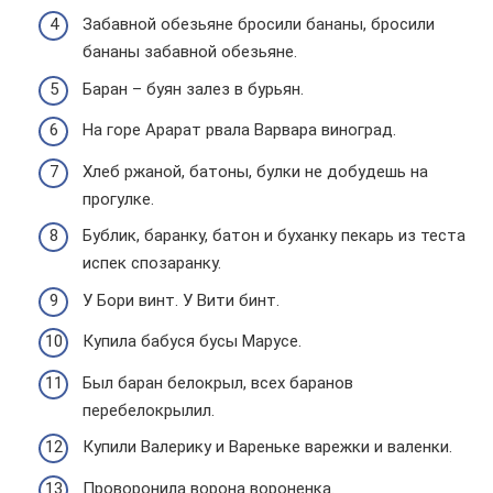
Забавной обезьяне бросили бананы, бросили
бананы забавной обезьяне.
Баран – буян залез в бурьян.
На горе Арарат рвала Варвара виноград.
Хлеб ржаной, батоны, булки не добудешь на
прогулке.
Бублик, баранку, батон и буханку пекарь из теста
испек спозаранку.
У Бори винт. У Вити бинт.
Купила бабуся бусы Марусе.
Был баран белокрыл, всех баранов
перебелокрылил.
Купили Валерику и Вареньке варежки и валенки.
Проворонила ворона вороненка.