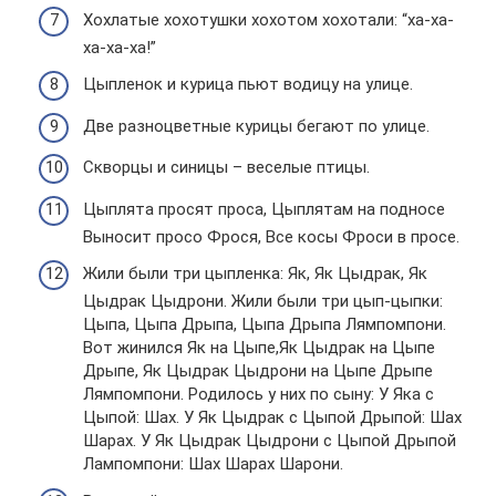
Хохлатые хохотушки хохотом хохотали: “ха-ха-
ха-ха-ха!”
Цыпленок и курица пьют водицу на улице.
Две разноцветные курицы бегают по улице.
Скворцы и синицы – веселые птицы.
Цыплята просят проса, Цыплятам на подносе
Выносит просо Фрося, Все косы Фроси в просе.
Жили были три цыпленка: Як, Як Цыдрак, Як
Цыдрак Цыдрони. Жили были три цып-цыпки:
Цыпа, Цыпа Дрыпа, Цыпа Дрыпа Лямпомпони.
Вот жинился Як на Цыпе,Як Цыдрак на Цыпе
Дрыпе, Як Цыдрак Цыдрони на Цыпе Дрыпе
Лямпомпони. Родилось у них по сыну: У Яка с
Цыпой: Шах. У Як Цыдрак с Цыпой Дрыпой: Шах
Шарах. У Як Цыдрак Цыдрони с Цыпой Дрыпой
Лампомпони: Шах Шарах Шарони.