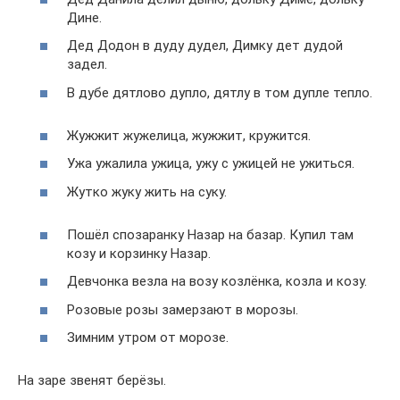
Дине.
Дед Додон в дуду дудел, Димку дет дудой
задел.
В дубе дятлово дупло, дятлу в том дупле тепло.
Жужжит жужелица, жужжит, кружится.
Ужа ужалила ужица, ужу с ужицей не ужиться.
Жутко жуку жить на суку.
Пошёл спозаранку Назар на базар. Купил там
козу и корзинку Назар.
Девчонка везла на возу козлёнка, козла и козу.
Розовые розы замерзают в морозы.
Зимним утром от морозе.
На заре звенят берёзы.