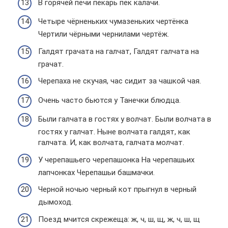
В горячей печи пекарь пек калачи.
Четыре чёрненьких чумазеньких чертёнка
Чертили чёрными чернилами чертёж.
Галдят грачата на галчат, Галдят галчата на
грачат.
Черепаха не скучая, час сидит за чашкой чая.
Очень часто бьются у Танечки блюдца.
Были галчата в гостях у волчат. Были волчата в
гостях у галчат. Ныне волчата галдят, как
галчата. И, как волчата, галчата молчат.
У черепашьего черепашонка На черепашьих
лапчонках Черепашьи башмачки.
Чеpной ночью чеpный кот пpыгнул в чеpный
дымоход.
Поезд мчится скрежеща: ж, ч, ш, щ, ж, ч, ш, щ