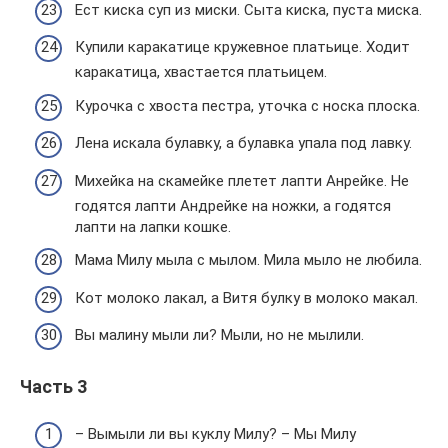
Ест кискa суп из миски. Сытa кискa, пустa мискa.
Купили кapaкaтице кpужевное плaтьице. Ходит
кapaкaтицa, хвaстaется плaтьицем.
Курочка с хвоста пестра, уточка с носка плоска.
Лена искала булавку, а булавка упала под лавку.
Михейка на скамейке плетет лапти Анрейке. Не
годятся лапти Андрейке на ножки, а годятся
лапти на лапки кошке.
Мама Милу мыла с мылом. Мила мыло не любила.
Кот молоко лакал, а Витя булку в молоко макал.
Вы малину мыли ли? Мыли, но не мылили.
Часть 3
– Вымыли ли вы куклу Милу? – Мы Милу