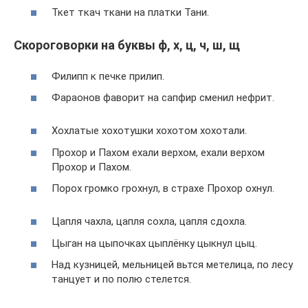
Ткет ткач ткани на платки Тани.
Скороговорки на буквы ф, х, ц, ч, ш, щ
Филипп к печке прилип.
Фараонов фаворит на сапфир сменил нефрит.
Хохлатые хохотушки хохотом хохотали.
Прохор и Пахом ехали верхом, ехали верхом
Прохор и Пахом.
Порох громко грохнул, в страхе Прохор охнул.
Цапля чахла, цапля сохла, цапля сдохла.
Цыган на цыпочках цыплёнку цыкнул цыц.
Над кузницей, мельницей вьтся метелица, по лесу
танцует и по полю стелется.