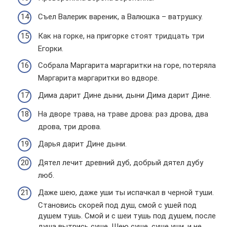
Съел Валерик вареник, а Валюшка – ватрушку.
Как на горке, на пригорке стоят тридцать три
Егорки.
Собрала Маргарита маргаритки на горе, потеряла
Маргарита маргаритки во вдворе.
Дима дарит Дине дыни, дыни Дима дарит Дине.
На дворе трава, на траве дрова: раз дрова, два
дрова, три дрова.
Дарья дарит Дине дыни.
Дятел лечит древний дуб, добрый дятел дубу
люб.
Даже шею, даже уши ты испачкал в черной туши.
Становись скорей под душ, смой с ушей под
душем тушь. Смой и с шеи тушь под душем, после
душа вытрись суше. Шею суше, суше уши, и не