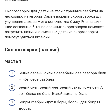
Ско­ро­го­ворки для детей на этой стра­ничке раз­биты на
несколько кате­го­рий. Самые важ­ные ско­ро­го­ворки для
улуч­ше­ния дик­ции – это конечно «на букву Р» и на шипя­
щие соглас­ные. Чте­ние слож­ных ско­ро­го­во­рок помо­жет
закре­пить навыки, а смеш­ные дет­ские ско­ро­го­ворки
помо­гут учиться играючи.
Скороговорки (разные)
Часть 1
Белые бараны били в барабаны, без разбора били
— лбы себе разбили.
Белый снег. Белый мел. Белый сахар тоже бел. А
вот белка не бела. Белой даже не была.
Бобры храбры идут в боры, бобры для бобрят
добры.