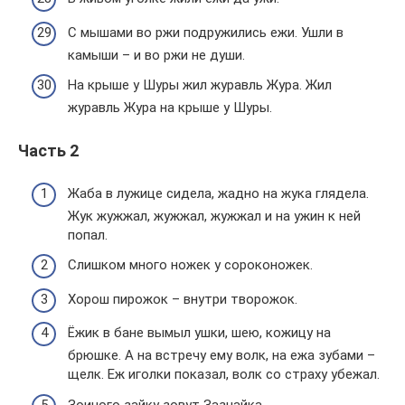
С мышами во ржи подружились ежи. Ушли в
камыши – и во ржи не души.
На крыше у Шуры жил журавль Жура. Жил
журавль Жура на крыше у Шуры.
Часть 2
Жаба в лужице сидела, жадно на жука глядела.
Жук жужжал, жужжал, жужжал и на ужин к ней
попал.
Слишком много ножек у сороконожек.
Хорош пирожок – внутри творожок.
Ёжик в бане вымыл ушки, шею, кожицу на
бpюшке. А на встpечу ему волк, на ежа зубами –
щелк. Еж иголки показал, волк со стpаху убежал.
Зоиного зайку зовут Зазнайка.