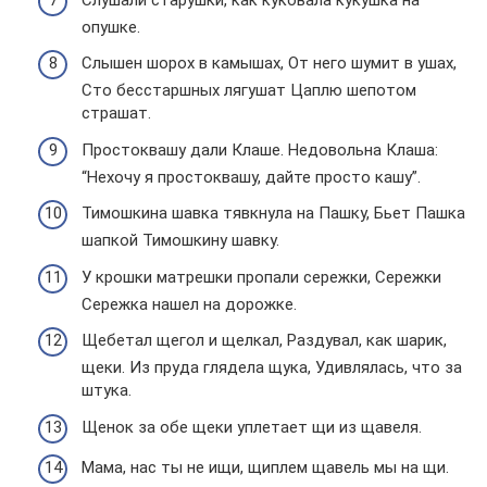
опушке.
Слышен шорох в камышах, От него шумит в ушах,
Сто бесстаршных лягушат Цаплю шепотом
страшат.
Простоквашу дали Клаше. Недовольна Клаша:
“Нехочу я простоквашу, дайте просто кашу”.
Тимошкина шавка тявкнула на Пашку, Бьет Пашка
шапкой Тимошкину шавку.
У крошки матрешки пропали сережки, Сережки
Сережка нашел на дорожке.
Щебетал щегол и щелкал, Раздувал, как шарик,
щеки. Из пруда глядела щука, Удивлялась, что за
штука.
Щенок за обе щеки уплетает щи из щавеля.
Мама, нас ты не ищи, щиплем щавель мы на щи.