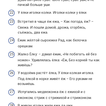
пачкай больше уши.
У ёлки иголки колки. Иголки колки у ёлки.
Встретил в чаще ёж ежа, – Как погода, ёж? –
Свежа. И пошли домой, дрожа, сгорбясь,
съёжась, два ежа.
Ёжик жёлтой сыроежке Рад, как белочка
орешкам.
Жалко Ёлку: – думал ёжик, «Не побегать ей без
ножек». Удивлялась ёлка: «Ёж, Без корней ты как
живёшь?
У водоёма растёт ёлка, У ёлки колкая иголка.
Под ёлкой в норке живёт ёж – Его руками не
возьмёшь.
Испугались медвежонка ёж с ежихой и с
ежонком, стриж с стрижихой и стрижонком.
В живом уголке жили ежи да ужи.