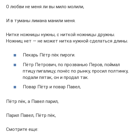
О любви не меня ли вы мило молили,
И в туманы лимана манили меня.
Нитке ножницы нужны, с ниткой ножницы дружны.
Ножниц нет — не может нитка нужной сделаться длины.
Пекарь Пётр пёк пироги.
Пётр Петрович, по прозванью Перов, поймал
птицу пигалицу; понёс по рынку, просил полтинку,
подали пятак, он и продал так.
Повар Пётр и повар Павел,
Пётр пёк, а Павел парил,
Парил Павел, Пётр пёк,
Смотрите еще: