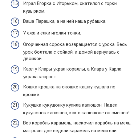
Играл Егорка с Игорьком, скатился с горки
кувырком.
Ваша Парашка, а на ней наша рубашка.
У ежа и ёлки иголки тонки.
Огорченная сорока возвращается с урока. Весь
урок болтала с сойкой, и домой вернулась с
двойкой.
Карл у Клары украл кораллы, а Клара у Карла
украла кларнет.
Кошка крошка на окошке кашку кушала по
крошке.
Кукушка кукушонку купила капюшон. Надел
кукушонок капюшон, как в капюшоне он смешон!
Вез корабль карамель, наскочил корабль на мель,
матросы две недели карамель на мели ели.