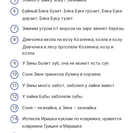
Буйный Бяка бузит, Бяка Буке грозит, Бяка Буке
дерзит, Бяка Буку тузит.
Зимним утром от мороза на заре звенят березы.
Девчонка везла на возу Козленка, козла и козу.
Девчонка в лесу проспала Козленка, козу и
козла.
У Зины болит зуб, она не может есть суп.
Соня Зине принесла бузину в корзине.
У Зины много забот, заболел у зайки живот.
У зайки Бубы заболели зубы.
Соня – незнайка, а Зина – зазнайка.
Испекла Иришка куклам по коврижке, нравятся
коврижки Гришке и Маришке.