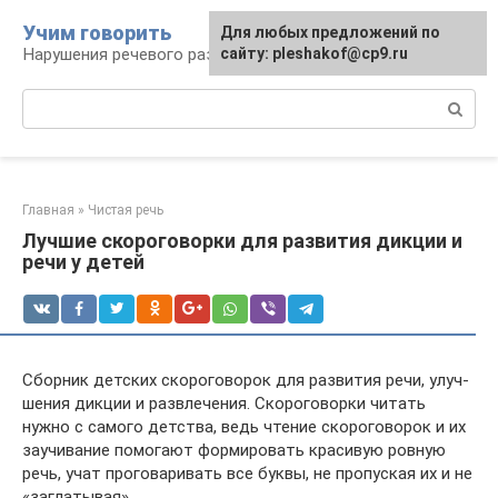
Перейти
Учим говорить
Для любых предложений по
к
Нарушения речевого развития
сайту: pleshakof@cp9.ru
контенту
Поиск:
Главная
»
Чистая речь
Лучшие скороговорки для развития дикции и
речи у детей
Сбор­ник дет­ских ско­ро­го­во­рок для раз­ви­тия речи, улуч­
ше­ния дик­ции и раз­вле­че­ния. Ско­ро­го­ворки читать
нужно с самого дет­ства, ведь чте­ние ско­ро­го­во­рок и их
заучи­ва­ние помо­гают фор­ми­ро­вать кра­си­вую ров­ную
речь, учат про­го­ва­ри­вать все буквы, не про­пус­кая их и не
«загла­ты­вая».