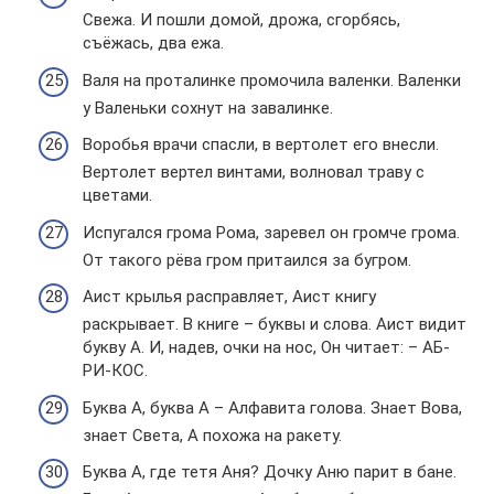
Свежа. И пошли домой, дрожа, сгорбясь,
съёжась, два ежа.
Валя на проталинке промочила валенки. Валенки
у Валеньки сохнут на завалинке.
Воробья врачи спасли, в вертолет его внесли.
Вертолет вертел винтами, волновал траву с
цветами.
Испугался грома Рома, заревел он громче грома.
От такого рёва гром притаился за бугром.
Аист крылья расправляет, Аист книгу
раскрывает. В книге – буквы и слова. Аист видит
букву А. И, надев, очки на нос, Он читает: – АБ-
РИ-КОС.
Буква А, буква А – Алфавита голова. Знает Вова,
знает Света, А похожа на ракету.
Буква А, где тетя Аня? Дочку Аню парит в бане.