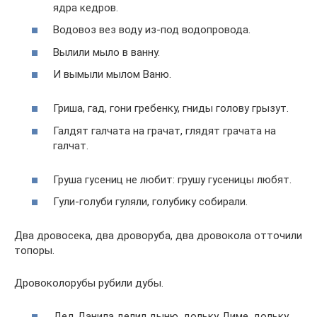
ядра кедров.
Водовоз вез воду из-под водопровода.
Вылили мыло в ванну.
И вымыли мылом Ваню.
Гриша, гад, гони гребенку, гниды голову грызут.
Галдят галчата на грачат, глядят грачата на
галчат.
Груша гусениц не любит: грушу гусеницы любят.
Гули-голуби гуляли, голубику собирали.
Два дровосека, два дроворуба, два дровокола отточили
топоры.
Дровоколорубы рубили дубы.
Дед Данила делил дыню, дольку Диме, дольку