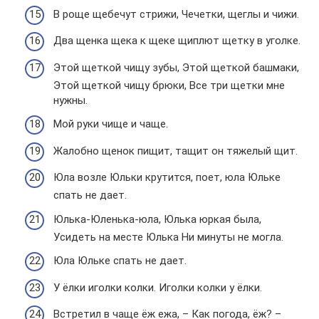
В роще щебечут стрижи, Чечетки, щеглы и чижи.
Два щенка щека к щеке щиплют щетку в уголке.
Этой щеткой чищу зубы, Этой щеткой башмаки,
Этой щеткой чищу брюки, Все три щетки мне
нужны.
Мой руки чище и чаще.
Жалобно щенок пищит, тащит он тяжелый щит.
Юла возле Юльки крутится, поет, юла Юльке
спать не дает.
Юлька-Юленька-юла, Юлька юркая была,
Усидеть на месте Юлька Ни минуты не могла.
Юла Юльке спать не дает.
У ёлки иголки колки. Иголки колки у ёлки.
Встретил в чаще ёж ежа, – Как погода, ёж? –