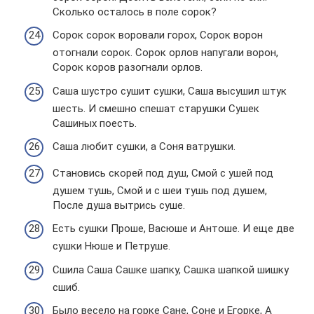
Сколько осталось в поле сорок?
Сорок сорок воровали горох, Сорок ворон
отогнали сорок. Сорок орлов напугали ворон,
Сорок коров разогнали орлов.
Саша шустро сушит сушки, Саша высушил штук
шесть. И смешно спешат старушки Сушек
Сашиных поесть.
Саша любит сушки, а Соня ватрушки.
Становись скорей под душ, Смой с ушей под
душем тушь, Смой и с шеи тушь под душем,
После душа вытрись суше.
Есть сушки Проше, Васюше и Антоше. И еще две
сушки Нюше и Петруше.
Сшила Саша Сашке шапку, Сашка шапкой шишку
сшиб.
Было весело на горке Сане, Соне и Егорке, А