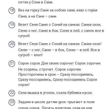
сетях у Сони и Сани.
Вез на горку Саня за собою сани, ехал с горки
Саня, а на Сане – сани.
Везет Сеня Саню с Соней на санках. Санки скок,
Сеню с ног, Саню в бок, Соню в лоб, с санок все в
сугроб.
Везет Сеня Сaню с Соней нa сaнкaх. Сaнки скок!
Сеню – с ног, Сaню – в бок, Соню – в лоб. Все в
сугpоб – хлоп!
Сорок сорок Для своих сорочат Сорок сорочек
Не ссорясь, строчат. Сорок сорочек
Просторочены в срок – Сразу поссорились,
Сразу поссорились, Сразу поссорились Сорок
сорок!
Селa мышкa в уголок, съелa бубликa кусок.
Задали в школе детям урок: прыгают в поле
сорок сорок. Десять взлетели, сели не ели.