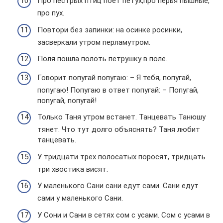
Про пестрых птиц поет петух,про перья пышные,
про пух.
Повтори без запинки: на осинке росинки,
засверкали утром перламутром.
Поля пошла полоть петрушку в поле.
Говорит попугай попугаю: – Я тебя, попугай,
попугаю! Попугаю в ответ попугай: – Попугай,
попугай, попугай!
Только Таня утром встанет. Танцевать Танюшу
тянет. Что тут долго объяснять? Таня любит
танцевать.
У тридцати трех полосатых поросят, тридцать
три хвостика висят.
У маленького Сани сани едут сами. Сани едут
сами у маленького Сани.
У Сони и Сани в сетях сом с усами. Сом с усами в