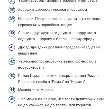
Тары-бары, растабары! У Варвары куры стары!
Хороши в дорожку пирожки с горошком.
Не перчи, Пётр, поросёнка перцем, а то можешь
переперчить поросёнка перцем.
Скажет друг дружке, а дружка — подружке, а
подружка — борову, а боров — всему городу.
Дрозд дроздиху дразнил-передразнивал, да не
выдразнил.
Уточка-вострохвосточка вывострохвостила
вострохвостят.
Роман Кармен положил в карман роман Ромена
Роллана и пошёл в “Ромэн” на “Кармен”.
Малина — не Марина.
Шёл мужик из-за реки, нёс лапти девятерики; нам
не до мужиков, не до лаптей-девятериков.