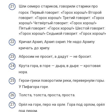
Шли семеро стариков, говорили старики про
горох. Первый говорит: «Горох хорош!» Второй
говорит: «Горох хорош!» Третий говорит: «Горох
хорош!» Четвёртый говорит: «Горох хорош!»
Пятый говорит: «Горох хорош!» Шестой говорит:
«Горох хорош!» Седьмой говорит: «Горох хорош!»
Кричал Архип, Архип охрип. Не надо Архипу
кричать до хрипу.
Абросим не просит, а дадут — не бросит.
Крута гора, в горе — дыра, в дыре — кротовая
нора.
Герои-греки поворотили реки, перевернули горы.
У Пифагора горе.
Толста, толста, проста, проста.
Орёл на горе, перо на орле. Гора под орлом, орёл
под пером.