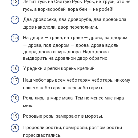
Летит гусь на Святую Русь. Русь, не трусь, это не
гусь, а вор-воробей, вора бей — не робей!
Два дровосека, два дроворуба, два дровокола
дров накололи, двор переполнили.
На дворе — трава, на траве — дрова, за двором
— дрова, под двором — дрова, дрова вдоль
двора, дрова вширь двора. Надо дрова
выдворить на дровяной двор обратно.
У редьки и репки корень крепкий.
Наш чеботарь всем чеботарям чеботарь, никому
нашего чеботаря не перечеботарить.
Роль лиры в мире мала. Тем не менее мне лира
мила.
Розовые розы замерзают в морозы.
Проросли ростки, повыросли, ростом ростки
порасхвастались.