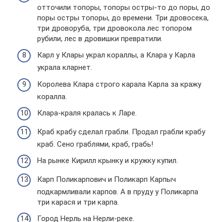
отточили топоры, топоры остры-то до поры, до
поры остры топоры, до времени. Три дровосека,
три дроворуба, три дровокола лес топором
рубили, лес в дровишки превратили.
Карл у Клары украл кораллы, а Клара у Карла
украла кларнет.
Королева Клара строго карала Карла за кражу
коралла.
Клара-краля кралась к Ларе.
Краб крабу сделал грабли. Продал грабли крабу
краб. Сено граблями, краб, грабь!
На рынке Кирилл крынку и кружку купил.
Карп Поликарпович и Поликарп Карпыч
подкармливали карпов. А в пруду у Поликарпа
три карася и три карпа.
Город Нерль на Нерли-реке.