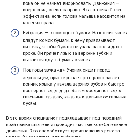
пока он не начнет вибрировать. Движения —
вверх-вниз, слева-направо. Эта техника более
эффективна, если голова малыша находится на
коленях врача.
Вибрация — с помощью бумаги. На кончик языка
кладут комок бумаги, к нему привязывают
ниточку, чтобы бумага не упала на пол и дают
крохе. Он прячет язык за верхние зубки и
пытается сдуть бумагу с языка.
Повторы звука «д». Ученик сидит перед
зеркальцем, приоткрывает рот, располагает
кончик языка у начала верхних зубов и быстро
повторяет «д-д-д-д». Затем соединяет «д» с
гласными: «д-д-а», «а-д-д» и дальше остальные
буквы.
В это время специалист подкладывает под передний
край языка шпатель и проводит частые колебательные
движения. Это способствует произношению рокота,