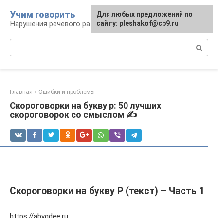
Перейти
Учим говорить
Для любых предложений по
к
Нарушения речевого развития
сайту: pleshakof@cp9.ru
контенту
Поиск:
Главная
»
Ошибки и проблемы
Скороговорки на букву р: 50 лучших
скороговорок со смыслом ✍
Скороговорки на букву Р (текст) – Часть 1
https://abvgdee.ru