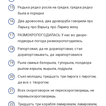
Редька редко росла на грядке, грядка редко
была в порядке.
Два дровосека, два дроворуба говорили про
Ларьку, про Варьку, про Ларину жену.
РАЗМОКРОПОГОДИЛАСЬ У нас во дворе-
подворье погода размокропогодилась.
Рапортовал, да не дорапортовал, стал
дорапортовывать, да зарапортовался.
Рыла свинья белорыла, тупорыла; полдвора
рылом изрыла, вырыла, подрыла.
Съел молодец тридцать три пирога с пирогом,
да все с творогом.
Всех скороговорок не перескороговоришь, не
перевыскороговоришь.
Тридцать три корабля лавировали, лавировали,