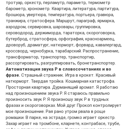
тротуар, оркестр, перламутр, параметр, термометр
барометр, хронометр. Квартира, литература, партитура,
брошюра, увертюра, температура, портьера, гравюра,
транжира, стратосфера. Маршрут, параграф, ярмарка,
аэродром, сервировка, шаровары, группировка,
сероводород, держиморда, тараторка, скороговорка,
бутерброд, стратосфера, орфография, красноармеец,
дроворуб, драматург, натюрморт, форвард, кавалергард,
кроссворд, чернобурка, тарабарский. Распространение,
трансформатор, транспортер, транспортир,
рассортировать, разгруппировать, бронетранспортер.
Автоматизация звука Р в словосочетаниях и во
фразе.
Страшный стражник. Игра в крокет. Красивый
натюрморт. Твердая тройка. Кошмарная катастрофа.
Просторная квартира. Дурманящий аромат. Я работаю
над произношением звука Р. Я стараюсь правильно
произносить звук Р. Я произношу звук Р в трудных
фразах и скороговорках. Мой друг Прокоп контролирует
мое произношение. Рая рано утром рвала в роще
ромашки. В парке, на эстраде, громко играет оркестр.
Захар играет на тромбоне, кларнете, контрабасе, трубе,