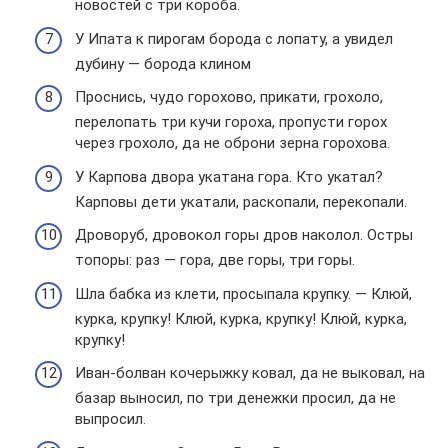
новостей с три короба.
У Ипата к пирогам борода с лопату, а увидел
дубину — борода клином
Проснись, чудо горохово, прикати, грохоло,
перелопать три кучи гороха, пропусти горох
через грохоло, да не оброни зерна горохова.
У Карпова двора укатана гора. Кто укатал?
Карповы дети укатали, раскопали, перекопали.
Дроворуб, дровокол горы дров наколол. Остры
топоры: раз — гора, две горы, три горы.
Шла бабка из клети, просыпала крупку. — Клюй,
курка, крупку! Клюй, курка, крупку! Клюй, курка,
крупку!
Иван-болван кочерыжку ковал, да не выковал, на
базар выносил, по три денежки просил, да не
выпросил.