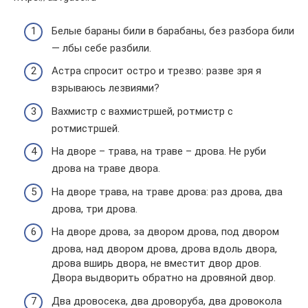
Белые бараны били в барабаны, без разбора били
— лбы себе разбили.
Астра спросит остро и трезво: разве зря я
взрываюсь лезвиями?
Вахмистр с вахмистршей, ротмистр с
ротмистршей.
На дворе – трава, на траве – дрова. Не руби
дрова на траве двора.
На дворе трава, на траве дрова: раз дрова, два
дрова, три дрова.
На дворе дрова, за двором дрова, под двором
дрова, над двором дрова, дрова вдоль двора,
дрова вширь двора, не вместит двор дров.
Двора выдворить обратно на дровяной двор.
Два дровосека, два дроворуба, два дровокола