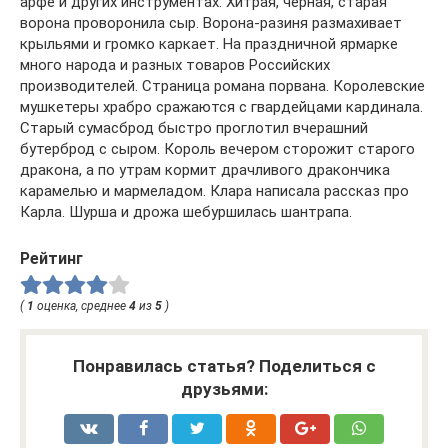
арфе и других инструментах. Хитрая, черная, старая
ворона проворонила сыр. Ворона-разиня размахивает
крыльями и громко каркает. На праздничной ярмарке
много народа и разных товаров Российских
производителей. Страница романа порвана. Королевские
мушкетеры храбро сражаются с гвардейцами кардинала.
Старый сумасброд быстро проглотил вчерашний
бутерброд с сыром. Король вечером сторожит старого
дракона, а по утрам кормит драчливого дракончика
карамелью и мармеладом. Клара написала рассказ про
Карла. Шурша и дрожа шебуршилась шантрапа.
Рейтинг
(
1
оценка, среднее
4
из
5
)
Понравилась статья? Поделиться с
друзьями: