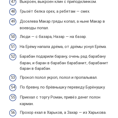
Выкроен, выкроен клин с приподклинком.
Грызёт белка орех, а ребятам — смех.
Доселева Макар гряды копал, а ныне Макар в
воеводы попал.
Люди — с базара, Назар — на базар.
На Ерёму напала дрёма, от дрёмы уснул Ерёма.
Барабан подарили барану, очень рад барабану
баран, и баран в барабан барабанит, барабанит
баран в барабан.
Прокоп полол укроп, полол и пропалывал.
По бревну, по брёвнышку переведу Бурёнушку.
Приехал с торгу Роман, привёз денег полон
карман.
Прохор ехал в Харьков, а Захар — из Харькова.