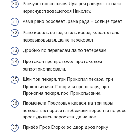
Расчувствовавшаяся Лукерья расчувствовала
нерасчувствовашегося Николку.
Рама рано розовеет, рама рада – солнце греет.
Рано коваль встал, сталь ковал, ковал, сталь
перевыковывал, да не перековал.
Дробью по перепелам да по тетеревам.
Протокол про протокол протоколом
запротоколировали.
Шли три пекаря, три Прокопия пекаря, три
Прокопьевича. Говорили про пекаря, про
Прокопия пекаря, про Прокопьевича.
Променяла Прасковья карася, на три пары
полосатых поросят, побежали поросята по росе,
простудились поросята, да не все.
Привёз Пров Егорке во двор дров горку.