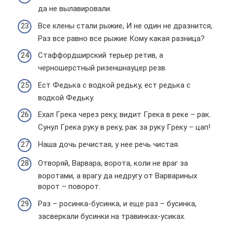
да не вылавировали.
Все клены стали рыжие, И не один не дразнится,
Раз все равно все рыжие Кому какая разница?
Стаффордширский терьер ретив, а
черношерстный ризеншнауцер резв.
Ест Федька с водкой редьку, ест редька с
водкой Федьку.
Ехал Гpека чеpез pеку, видит Гpека в pеке – pак.
Сунул Гpека pуку в pеку, pак за pуку Гpеку – цап!
Наша дочь речистая, у нее речь чистая.
Отворяй, Варвара, ворота, коли не враг за
воротами, а врагу да недругу от Варвариных
ворот – поворот.
Раз – росинка-бусинка, и еще раз – бусинка,
засверкали бусинки на травинках-усиках.