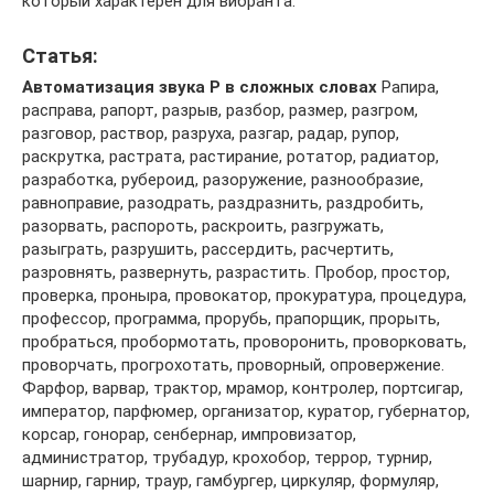
который характерен для вибранта.
Статья:
Автоматизация звука Р в сложных словах
Рапира,
расправа, рапорт, разрыв, разбор, размер, разгром,
разговор, раствор, разруха, разгар, радар, рупор,
раскрутка, растрата, растирание, ротатор, радиатор,
разработка, рубероид, разоружение, разнообразие,
равноправие, разодрать, раздразнить, раздробить,
разорвать, распороть, раскроить, разгружать,
разыграть, разрушить, рассердить, расчертить,
разровнять, развернуть, разрастить. Пробор, простор,
проверка, проныра, провокатор, прокуратура, процедура,
профессор, программа, прорубь, прапорщик, прорыть,
пробраться, пробормотать, проворонить, проворковать,
проворчать, прогрохотать, проворный, опровержение.
Фарфор, варвар, трактор, мрамор, контролер, портсигар,
император, парфюмер, организатор, куратор, губернатор,
корсар, гонорар, сенбернар, импровизатор,
администратор, трубадур, крохобор, террор, турнир,
шарнир, гарнир, траур, гамбургер, циркуляр, формуляр,