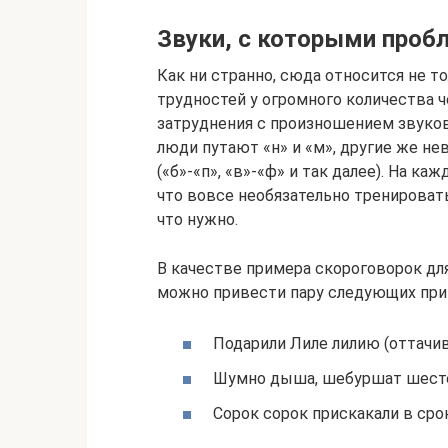
Звуки, с которыми проб
Как ни странно, сюда относится не т
трудностей у огромного количества 
затруднения с произношением звуков 
люди путают «н» и «м», другие же н
(«б»-«п», «в»-«ф» и так далее). На ка
что вовсе необязательно тренироват
что нужно.
В качестве примера скороговорок дл
можно привести пару следующих при
Подарили Лиле лилию (оттачив
Шумно дыша, шебуршат шестер
Сорок сорок прискакали в срок