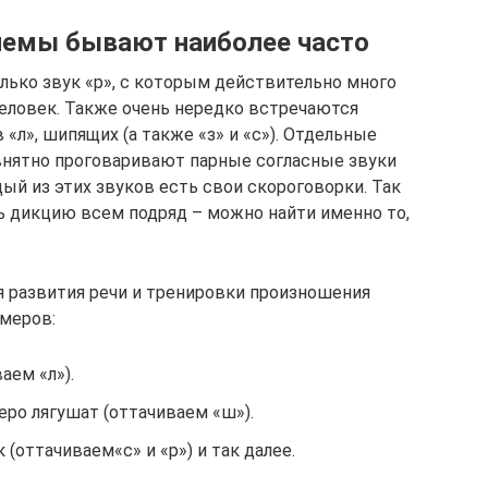
лемы бывают наиболее часто
олько звук «р», с которым действительно много
человек. Также очень нередко встречаются
«л», шипящих (а также «з» и «с»). Отдельные
евнятно проговаривают парные согласные звуки
ждый из этих звуков есть свои скороговорки. Так
ь дикцию всем подряд – можно найти именно то,
я развития речи и тренировки произношения
меров:
аем «л»).
о лягушат (оттачиваем «ш»).
 (оттачиваем«с» и «р») и так далее.