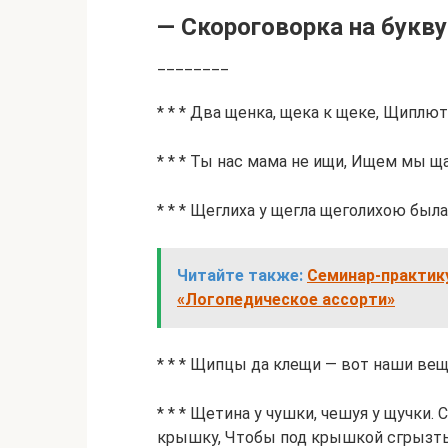
— Скороговорка на букв
________
* * * Два щенка, щека к щеке, Щиплют
* * * Ты нас мама не ищи, Ищем мы щ
* * * Щеглиха у щегла щеголихою была
Читайте также:
Семинар-практик
«Логопедическое ассорти»
* * * Щипцы да клещи — вот наши вещ
* * * Щетина у чушки, чешуя у щучки
крышку, Чтобы под крышкой сгрызт