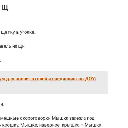
у Щ
 щетку в уголке.
авель на щи.
.
ум для воспитателей и специалистов ДОУ:
и.
. Смешные скороговорки Мышка залезла под
ь крошку, Мышке, наверное, крышка – Мышка