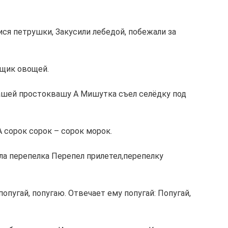
ися петрушки, Закусили лебедой, побежали за
ящик овощей.
 Машей простоквашу А Мишутка съел селёдку под
А сорок сорок – сорок морок.
пела перепелка Перепел прилетел,перепелку
 попугай, попугаю. Отвечает ему попугай: Попугай,