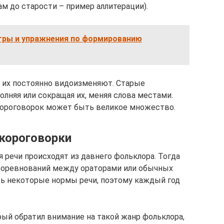
ам до старости – пример аллитерации).
гры и упражнения по формированию
, их постоянно видоизменяют. Старые
лняя или сокращая их, меняя слова местами.
скороговорок может быть великое множество.
короговорки
 речи происходят из давнего фольклора. Тогда
 соревнований между ораторами или обычных
ись некоторые нормы речи, поэтому каждый год
рый обратил внимание на такой жанр фольклора,