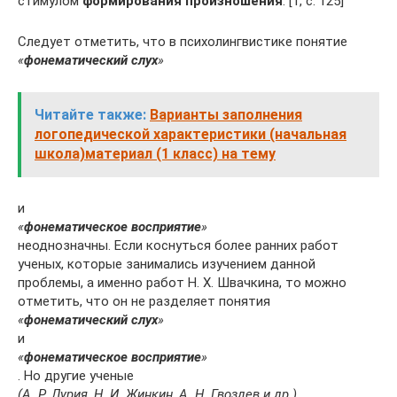
стимулом
формирования произношения
. [1, с. 125]
Следует отметить, что в психолингвистике понятие
«
фонематический слух
»
Читайте также:
Варианты заполнения
логопедической характеристики (начальная
школа)материал (1 класс) на тему
и
«
фонематическое восприятие
»
неоднозначны. Если коснуться более ранних работ
ученых, которые занимались изучением данной
проблемы, а именно работ Н. Х. Швачкина, то можно
отметить, что он не разделяет понятия
«
фонематический слух
»
и
«
фонематическое восприятие
»
. Но другие ученые
(А. Р. Лурия, Н. И. Жинкин, А. Н. Гвоздев и др.)