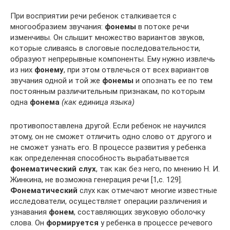
При восприятии речи ребенок сталкивается с
многообразием звучания:
фонемы
в потоке речи
изменчивы. Он слышит множество вариантов звуков,
которые сливаясь в слоговые последовательности,
образуют непрерывные компоненты. Ему нужно извлечь
из них
фонему
, при этом отвлечься от всех вариантов
звучания одной и той же
фонемы
и опознать ее по тем
постоянным различительным признакам, по которым
одна
фонема
(как единица языка)
противопоставлена другой. Если ребенок не научился
этому, он не сможет отличить одно слово от другого и
не сможет узнать его. В процессе развития у ребенка
как определенная способность вырабатывается
фонематический слух
, так как без него, по мнению Н. И.
Жинкина, не возможна генерация речи [1,с. 129].
Фонематический
слух как отмечают многие известные
исследователи, осуществляет операции различения и
узнавания
фонем
, составляющих звуковую оболочку
слова. Он
формируется
у ребенка в процессе речевого