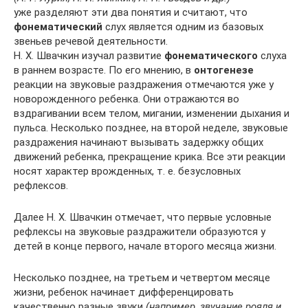
уже разделяют эти два понятия и считают, что
фонематический
слух является одним из базовых
звеньев речевой деятельности.
Н. Х. Швачкин изучал развитие
фонематического
слуха
в раннем возрасте. По его мнению, в
онтогенезе
реакции на звуковые раздражения отмечаются уже у
новорожденного ребенка. Они отражаются во
вздрагивании всем телом, мигании, изменении дыхания и
пульса. Несколько позднее, на второй неделе, звуковые
раздражения начинают вызывать задержку общих
движений ребенка, прекращение крика. Все эти реакции
носят характер врожденных, т. е. безусловных
рефлексов.
Далее Н. Х. Швачкин отмечает, что первые условные
рефлексы на звуковые раздражители образуются у
детей в конце первого, начале второго месяца жизни.
Несколько позднее, на третьем и четвертом месяце
жизни, ребенок начинает дифференцировать
качественно разные звуки
(например, звучание рояля и