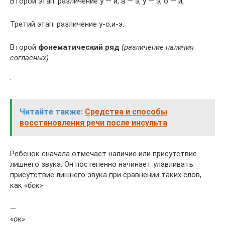
Второй этап: различение у — и, а — э, у — э, о — и,
Третий этап: различение у-о,и-э.
Второй
фонематический ряд
(различение наличия
согласных)
:
Читайте также:
Средства и способы
восстановления речи после инсульта
Ребенок сначала отмечает наличие или присутствие
лишнего звука. Он постепенно начинает улавливать
присутствие лишнего звука при сравнении таких слов,
как
«бок»
—
«ок»