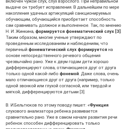
включен чужой слух, слух взрослого. При неправильной
выдаче он требует исправления. В дальнейшем по мере
накопления удачных артикуляций санкционируемых
обучающим, обучающийся приобретает способность
сам сравнивать должное и выполненное. Так, по мнению
Н. И. Жинкина,
формируется фонематический слух [3]
.
Таким образом, многие ученые утверждают по
проведенным исследованиям и наблюдениям, что
первичный
фонематический слух формируется
на
основе непосредственного речевого общения
чрезвычайно рано. Уже к двум годам дети хорошо
дифференцируют слова, отличающиеся друг от друга
только одной какой-либо
фонемой
. Даже слова, очень
мало отличающиеся друг от друга (например, только
одной звонкой или глухой согласной, или твердой и
мягкой, дифференцируются детьми [3].
В. И.Бельтюков по этому поводу пишет: «
Функция
слухового анализатора ребенка развивается
сравнительно рано. Уже в самом начале развития речи
ребенок способен дифференцировать только