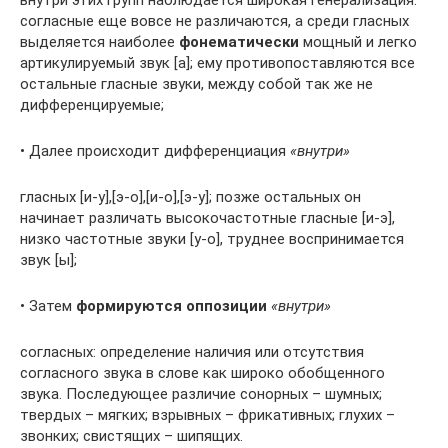
внутри этих групп наблюдается широкая генерализация:
согласные еще вовсе не различаются, а среди гласных
выделяется наиболее
фонематически
мощный и легко
артикулируемый звук [а]; ему противопоставляются все
остальные гласные звуки, между собой так же не
дифференцируемые;
• Далее происходит дифференциация
«внутри»
гласных [и-у],[э-о],[и-о],[э-у]; позже остальных он
начинает различать высокочастотные гласные [и-э],
низко частотные звуки [у-о], труднее воспринимается
звук [ы];
• Затем
формируются оппозиции
«внутри»
согласных: определение наличия или отсутствия
согласного звука в слове как широко обобщенного
звука. Последующее различие сонорных – шумных;
твердых – мягких; взрывных – фрикативных; глухих –
звонких; свистящих – шипящих.