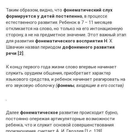
Таким образом, видно, что
фонематический слух
формируется у детей постепенно
, в процессе
естественного развития. Ребенок в 7 – 11 месяцев
откликается на слово, но только на его интонационную
сторону, а не на предметное значение. Этот важный этап
для развития
фонематического восприятия Н
. Х.
Швачкин назвал периодом
дофонемного развития
речи [2]
.
К концу первого года жизни слово впервые начинает
служить орудием общения, приобретает характер
языкового средства, и ребенок начинает реагировать на
его звуковую оболочку
(
фонемы
, входящие в его состав)
.
Далее
фонематическое
развитие происходит бурно,
постоянно опережая артикуляторные возможности
ребенка, что и служит основой совершенствования
произношения, считает А. И. Гвоздев [1,с. 128].