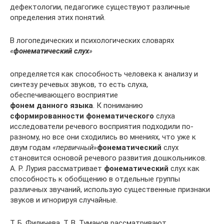
дефектологии, педагогике существуют различные
определения этих понятий.
В логопедических и психологических словарях
«
фонематический слух
»
определяется как способность человека к анализу и
синтезу речевых звуков, то есть слуха,
обеспечивающего восприятие
фонем данного языка
. К пониманию
сформированности фонематического
слуха
исследователи речевого восприятия подходили по-
разному, но все они сходились во мнениях, что уже к
двум годам
«первичный»
фонематический
слух
становится основой речевого развития дошкольников.
А. Р. Лурия рассматривает
фонематический
слух как
способность к обобщению в отдельные группы
различных звучаний, использую существенные признаки
звуков и игнорируя случайные.
Т. Б. Филичева, Т. В. Туманов рассматривают