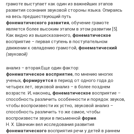
грамоте выступает как один из важнейших этапов
развития сознания звуковой стороны языка. Опираясь
на весь предшествующий путь
фонематического развития
, обучение грамоте
является более высоким этапом в этом развитии [5].
Как видно из вышесказанного,
фонематическое
восприятие – первая ступень в поступательном
движении к овладению грамотой,
фонематический
(звуковой)
анализ – вторая.Еще один фактор:
фонематическое восприятие
, по мнению многих
ученых,
формируется
в период от одного года до
четырех лет, звуковой анализ – в более позднем
возрасте. И, наконец,
фонематическое
восприятие –
способность различить особенности и порядок звуков,
чтобы воспроизвести их устно, звуковой анализ –
способность различить то же самое, чтобы
воспроизвести звуки в письменной
форме
.
Н. Х. Швачкин вел исследования развития
фонематического
восприятия речи у детей в раннем