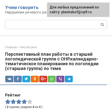
Перейти
Учим говорить
Для любых предложений по
к
Нарушения речевого развития
сайту: pleshakof@cp9.ru
контенту
Поиск:
Главная
»
Чистая речь
Перспективный план работы в старшей
логопедической группе с ОНР.календарно-
тематическое планирование по логопедии
(старшая группа) по теме
Рейтинг
(
2
оценки, среднее
4
из
5
)