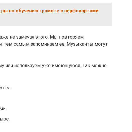
гры по обучению грамоте с перфокартами
аже не замечая этого. Мы повторяем
, тем самым запоминаем ее. Музыканты могут
му или используем уже имеющуюся. Так можно
сть.
мь.
ыре.