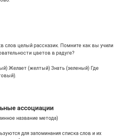
в слов целый рассказик. Помните как вы учили
овательности цветов в радуге?
й) Желает (желтый) Знать (зеленый) Где
товый).
ьные ассоциации
линное название метода)
зуются для запоминания списка слов и их