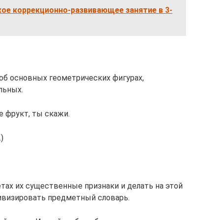
ое коррекционно-развивающее занятие в 3-
 об основных геометрических фигурах,
льных.
е фрукт, ты скажи.
)
тах их существенные признаки и делать на этой
ивизировать предметный словарь.