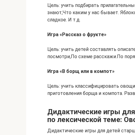
Цель: учить подбирать прилагательн
знают,Что каким у нас бывает. Яблоко
сладкое. И т.д.
Игра «Рассказ о фрукте»
Цель: учить детей составлять описат
посмотри,По схеме расскажи.По поряд
Игра «В борщ или в компот»
Цель: учить классифицировать овощи
приготовления борща и компота. Разв
Дидактические игры для 
по лексической теме: О
Дидактические игры для детей старш