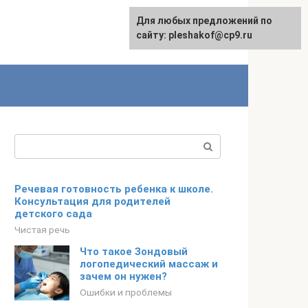
Для любых предложений по
сайту: pleshakof@cp9.ru
Поиск:
Речевая готовность ребенка к школе.
Консультация для родителей
детского сада
Чистая речь
Что такое Зондовый
логопедический массаж и
зачем он нужен?
Ошибки и проблемы