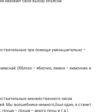
ий назовиИ свой выбор объясни.
ществительные при помощи уменьшительно –
иласкай. (Яблоко – яблочко; лимон – лимончик и
ществительные множественного числа
ей. Мы волшебники немного,Был один, а станет
; груша – груши – много груш и т.д.)