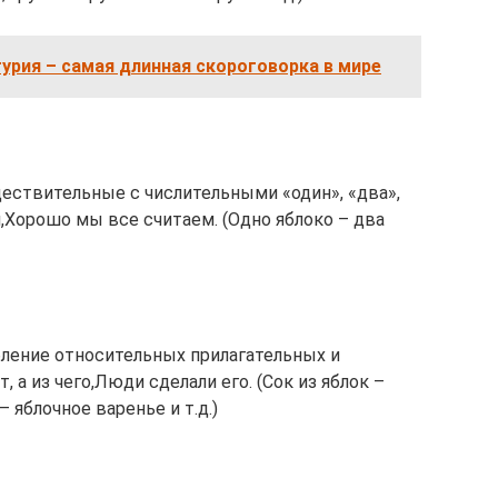
урия – самая длинная скороговорка в мире
ществительные с числительными «один», «два»,
м,Хорошо мы все считаем. (Одно яблоко – два
бление относительных прилагательных и
 а из чего,Люди сделали его. (Сок из яблок –
– яблочное варенье и т.д.)