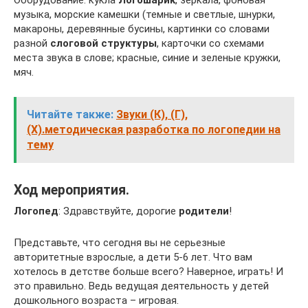
Оборудование: кукла
Логошарик
, зеркала, фоновая
музыка, морские камешки (темные и светлые, шнурки,
макароны, деревянные бусины, картинки со словами
разной
слоговой структуры
, карточки со схемами
места звука в слове; красные, синие и зеленые кружки,
мяч.
Читайте также:
Звуки (К), (Г),
(Х).методическая разработка по логопедии на
тему
Ход мероприятия.
Логопед
: Здравствуйте, дорогие
родители
!
Представьте, что сегодня вы не серьезные
авторитетные взрослые, а дети 5-6 лет. Что вам
хотелось в детстве больше всего? Наверное, играть! И
это правильно. Ведь ведущая деятельность у детей
дошкольного возраста – игровая.