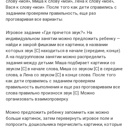
слову «моя», Миша к слову «мой», Лена к слову «мое»,
Вася к слову «мои». После того как дети справились с
заданием проверяем правильность, еще раз
проговаривая все варианты.
Игровое задание «Где прячется звук?». На
индивидуальном занятии можно предложить ребенку —
найди и закрой фишками все картинки, в названии
которых звук [С] находиться в начале (середине, конце).
А на подгрупповом занятии можно распределить
задания между детьми: Маша подбирает картинки со
звуком [С] в начале слова, Миша со звуком [С] в середине
слова, а Лена со звуком [С] в конце слова. После того
как дети справились с заданием проверяем
правильность выполнения и еще раз проговариваем все
слова правильно произнося звук [С]. Можно
организовать взаимопроверку.
Можно предложить ребенку запомнить как можно
больше картинок, затем перевернуть игровое поле и
попросить дошкольника перечислить картинки, которые