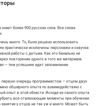
иторы
 знает более 900 русских слов. Все слова
и.
Очень много. То, было решено использовать
ли практически исключены персонажи и озвучка
ивной работы с детьми. Как это банально не
ерез повторение одного и того же материала.
ал — тем успешнее идет запоминание.
в первую очередь программистом — отцом двух
е имею обширного опыта по взаимодействию с
й опыт в этой области. Исходя из своего опыта
о убрать все отвлекающие моменты при обучении.
а занятия у отцов не так уж и много. Может быть