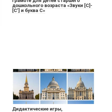
грамоте для детей старшего
дошкольного возраста «Звуки [С]-
[С’] и буква С»
Дидактические игры,