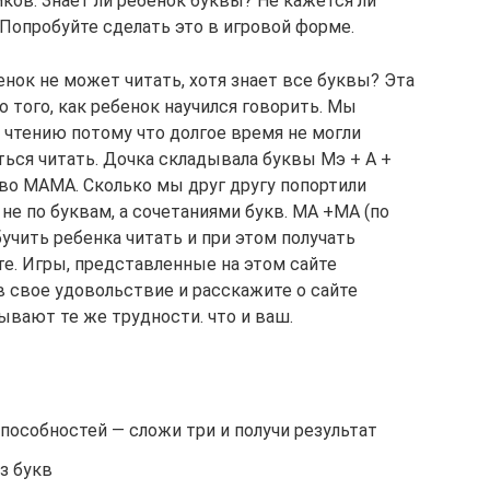
ков. Знает ли ребенок буквы? Не кажется ли
 Попробуйте сделать это в игровой форме.
нок не может читать, хотя знает все буквы? Эта
о того, как ребенок научился говорить. Мы
 чтению потому что долгое время не могли
ться читать. Дочка складывала буквы Мэ + А +
лово МАМА. Сколько мы друг другу попортили
 не по буквам, а сочетаниями букв. МА +МА (по
обучить ребенка читать и при этом получать
те. Игры, представленные на этом сайте
 свое удовольствие и расскажите о сайте
ывают те же трудности. что и ваш.
пособностей — сложи три и получи результат
з букв