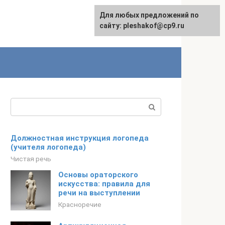
Для любых предложений по
сайту: pleshakof@cp9.ru
Поиск:
Должностная инструкция логопеда
(учителя логопеда)
Чистая речь
Основы ораторского
искусства: правила для
речи на выступлении
Красноречие