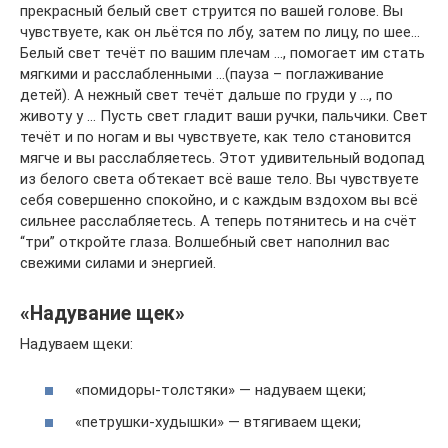
прекрасный белый свет струится по вашей голове. Вы
чувствуете, как он льётся по лбу, затем по лицу, по шее…
Белый свет течёт по вашим плечам …, помогает им стать
мягкими и расслабленными …(пауза – поглаживание
детей). А нежный свет течёт дальше по груди у …, по
животу у … Пусть свет гладит ваши ручки, пальчики. Свет
течёт и по ногам и вы чувствуете, как тело становится
мягче и вы расслабляетесь. Этот удивительный водопад
из белого света обтекает всё ваше тело. Вы чувствуете
себя совершенно спокойно, и с каждым вздохом вы всё
сильнее расслабляетесь. А теперь потянитесь и на счёт
“три” откройте глаза. Волшебный свет наполнил вас
свежими силами и энергией.
«Надувание щек»
Надуваем щеки:
«помидоры-толстяки» — надуваем щеки;
«петрушки-худышки» — втягиваем щеки;