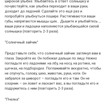
широкой улыбке. Улыбайтесь в ответ солнышку и
почувствуйте, как улыбка переходит в ваши руки,
доходит до ладоней. Сделайте это ещё раз и
попробуйте улыбнуться пошире. Растягиваются ваши
губы, напрягаются мышцы щек… Дышите и улыбайтесь…,
ваши руки и ладошки наполняются улыбающейся силой
солнышка (повторить 2-3 раза).
“Солнечный зайчик”
Представьте себе, что солнечный зайчик заглянул вам в
глаза. Закройте их. Он побежал дальше по лицу. Нежно
погладьте его ладонями: на лбу, на носу, на ротике, на
щечках, на подбородке. Поглаживайте аккуратно, чтобы
не спугнуть, голову, шею, животик, руки, ноги. Он
забрался за шиворот – погладьте его и там. Он не
озорник – он ловит и ласкает вас, а вы погладьте его и
подружитесь с ним (повторить 2-3 раза).
“Пчелка”