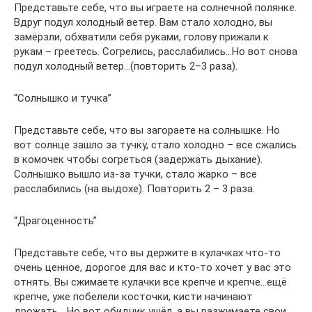
Представьте себе, что вы играете на солнечной полянке.
Вдруг подул холодный ветер. Вам стало холодно, вы
замёрзли, обхватили себя руками, голову прижали к
рукам – греетесь. Согрелись, расслабились…Но вот снова
подул холодный ветер…(повторить 2–3 раза).
“Солнышко и тучка”
Представьте себе, что вы загораете на солнышке. Но
вот солнце зашло за тучку, стало холодно – все сжались
в комочек чтобы согреться (задержать дыхание).
Солнышко вышло из-за тучки, стало жарко – все
расслабились (на выдохе). Повторить 2 – 3 раза.
“Драгоценность”
Представьте себе, что вы держите в кулачках что-то
очень ценное, дорогое для вас и кто-то хочет у вас это
отнять. Вы сжимаете кулачки все крепче и крепче…ещё
крепче, уже побелели косточки, кисти начинают
дрожать… Но вот обидчик ушёл, а вы разжимаете свои