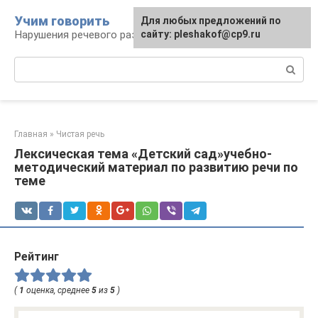
Перейти
Учим говорить
Для любых предложений по
к
Нарушения речевого развития
сайту: pleshakof@cp9.ru
контенту
Поиск:
Главная
»
Чистая речь
Лексическая тема «Детский сад»учебно-
методический материал по развитию речи по
теме
Рейтинг
(
1
оценка, среднее
5
из
5
)