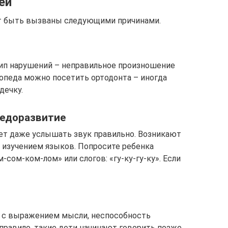
ей
т быть вызваны следующими причинами.
ип нарушений – неправильное произношение
гопеда можно посетить ортодонта – иногда
дечку.
недоразвитие
т даже услышать звук правильно. Возникают
 с изучением языков. Попросите ребенка
-сом-ком-лом» или слогов: «гу-ку-гу-ку». Если
и с выражением мысли, неспособность
правило, такие дети начинают говорить позже