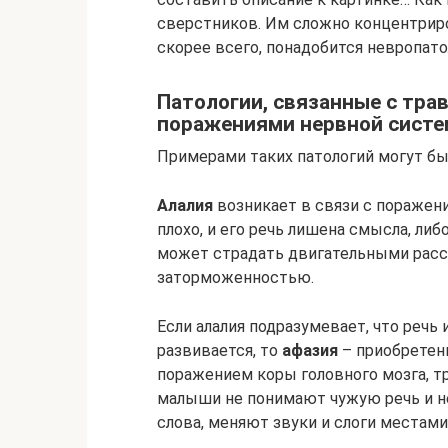
сверстников. Им сложно концентриро
скорее всего, понадобится невропато
Патологии, связанные с тра
поражениями нервной сист
Примерами таких патологий могут быт
Алалия
возникает в связи с поражен
плохо, и его речь лишена смысла, ли
может страдать двигательными расст
заторможенностью.
Если алалия подразумевает, что речь
развивается, то
афазия
– приобретен
поражением коры головного мозга, т
малыши не понимают чужую речь и н
слова, меняют звуки и слоги местами