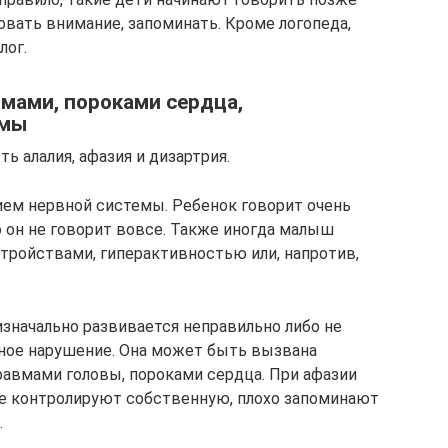
вать внимание, запоминать. Кроме логопеда,
лог.
вмами, пороками сердца,
емы
ь алалия, афазия и дизартрия.
ием нервной системы. Ребенок говорит очень
бо он не говорит вовсе. Также иногда малыш
ройствами, гиперактивностью или, напротив,
 изначально развивается неправильно либо не
ное нарушение. Она может быть вызвана
равмами головы, пороками сердца. При афазии
е контролируют собственную, плохо запоминают
.