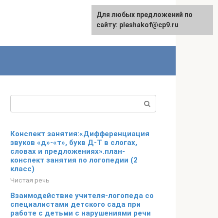
Для любых предложений по
сайту: pleshakof@cp9.ru
Поиск:
Конспект занятия:«Дифференциация
звуков «д»-«т», букв Д-Т в слогах,
словах и предложениях».план-
конспект занятия по логопедии (2
класс)
Чистая речь
Взаимодействие учителя-логопеда со
специалистами детского сада при
работе с детьми с нарушениями речи