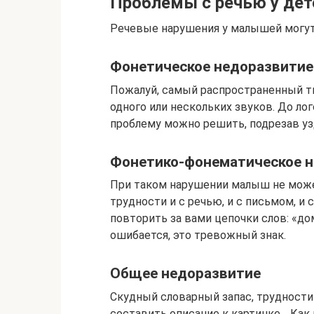
Проблемы с речью у дет
Речевые нарушения у малышей могу
Фонетическое недоразвитие
Пожалуй, самый распространенный т
одного или нескольких звуков. До ло
проблему можно решить, подрезав уз
Фонетико-фонематическое 
При таком нарушении малыш не може
трудности и с речью, и с письмом, и
повторить за вами цепочки слов: «дом
ошибается, это тревожный знак.
Общее недоразвитие
Скудный словарный запас, трудност
составить описание к картинке… Как 