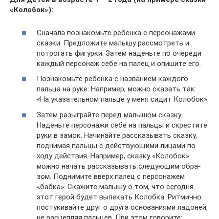
«Коло­бок»):
Сна­чала позна­комьте ребенка с пер­со­на­жами
сказки. Пред­ло­жите малышу рас­смот­реть и
потро­гать фигурки. Затем наденьте по оче­реди
каж­дый пер­со­наж себе на палец и опи­шите его.
Позна­комьте ребенка с назва­нием каж­дого
пальца на руке. Напри­мер, можно ска­зать так:
«На ука­за­тель­ном пальце у меня сидит Колобок».
Затем разыг­райте перед малы­шом сказку.
Наденьте пер­со­нажи себе на пальцы и скре­стите
руки в замок. Начи­найте рас­ска­зы­вать сказку,
под­ни­мая пальцы с дей­ству­ю­щими лицами по
ходу дей­ствия. Напри­мер, сказку «Коло­бок»
можно начать рас­ска­зы­вать сле­ду­ю­щим обра­
зом. Под­ни­мите вверх палец с пер­со­на­жем
«бабка». Ска­жите малышу о том, что сего­дня
этот герой будет выпе­кать Колобка. Рит­мично
посту­ки­вайте друг о друга осно­ва­ни­ями ладо­ней,
не рас­цеп­ляя паль­цев. При этом гово­рите: