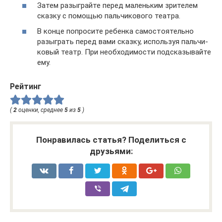
Затем разыг­райте перед малень­ким зри­те­лем
сказку с помо­щью паль­чи­ко­вого театра.
В конце попро­сите ребенка само­сто­я­тельно
разыг­рать перед вами сказку, исполь­зуя паль­чи­
ко­вый театр. При необ­хо­ди­мо­сти под­ска­зы­вайте
ему.
Рейтинг
(
2
оценки, среднее
5
из
5
)
Понравилась статья? Поделиться с
друзьями: