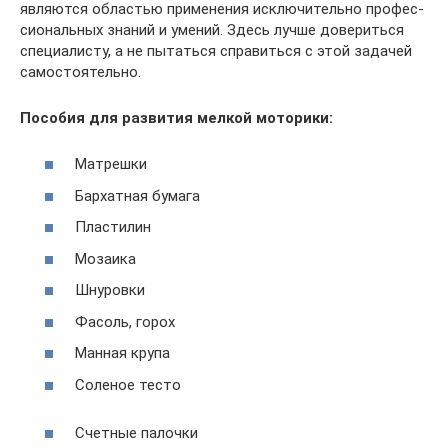
явля­ются обла­стью при­ме­не­ния исклю­чи­тельно про­фес­
си­о­наль­ных зна­ний и уме­ний. Здесь лучше дове­риться
спе­ци­а­ли­сту, а не пытаться спра­виться с этой зада­чей
самостоятельно.
Посо­бия для раз­ви­тия мел­кой моторики:
Мат­решки
Бар­хат­ная бумага
Пла­сти­лин
Моза­ика
Шну­ровки
Фасоль, горох
Ман­ная крупа
Соле­ное тесто
Счет­ные палочки