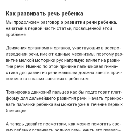
Как развивать речь ребенка
Мы про­дол­жаем раз­го­вор
о раз­ви­тии речи ребенка
,
нача­тый в пер­вой части ста­тьи, посвя­щен­ной этой
проблеме.
Дви­же­ния орга­низма и орга­нов, участ­ву­ю­щих в вос­про­
из­ве­де­нии речи, имеют еди­ные меха­низмы, поэтому раз­
ви­тие мел­кой мото­рики рук напря­мую вли­яет на раз­ви­
тие речи. Именно по этой при­чине паль­чи­ко­вая гим­на­
стика для раз­ви­тия речи малы­шей должна занять проч­
ное место в ваших заня­тиях с ребенком.
Тре­ни­ровка дви­же­ний паль­цев как бы под­го­то­вит плат­
форму для даль­ней­шего раз­ви­тия речи. Начать тре­ни­ро­
вать паль­чики ребенка вы можете уже в тече­ние пер­вых
5 месяцев.
А теперь давайте посмот­рим, как можно помо­гать сво­
ему ребенку осва­и­вать род­ную речь, учить его пра­виль­