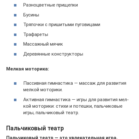
Раз­но­цвет­ные прищепки
Бусины
Тря­почки с при­ши­тыми пуговицами
Тра­фа­реты
Мас­саж­ный мячик
Дере­вян­ные конструкторы
Мел­кая моторика:
Пас­сив­ная гим­на­стика — мас­саж для раз­ви­тия
мел­кой моторики.
Актив­ная гим­на­стика — игры для раз­ви­тия мел­
кой мото­рики: стихи и потешки, паль­чи­ко­вые
игры, паль­чи­ко­вый театр.
Пальчиковый театр
Паль­чи­ко­вый театр — это увле­ка­тель­ная игра,