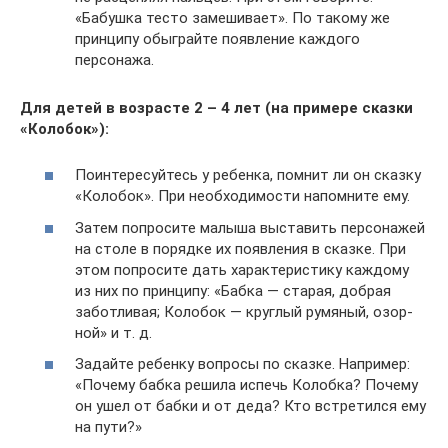
«Бабушка тесто заме­ши­вает». По такому же
прин­ципу обыг­райте появ­ле­ние каж­дого
персонажа.
Для детей в воз­расте 2 – 4 лет (на при­мере сказки
«Коло­бок»):
Поин­те­ре­суй­тесь у ребенка, пом­нит ли он сказку
«Коло­бок». При необ­хо­ди­мо­сти напом­ните ему.
Затем попро­сите малыша выста­вить пер­со­на­жей
на столе в порядке их появ­ле­ния в сказке. При
этом попро­сите дать харак­те­ри­стику каж­дому
из них по прин­ципу: «Бабка — ста­рая, доб­рая
забот­ли­вая; Коло­бок — круг­лый румя­ный, озор­
ной» и т. д.
Задайте ребенку вопросы по сказке. Напри­мер:
«Почему бабка решила испечь Колобка? Почему
он ушел от бабки и от деда? Кто встре­тился ему
на пути?»