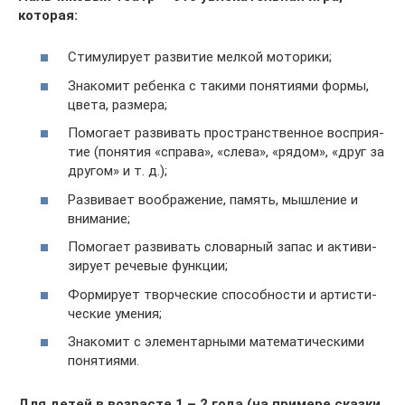
которая:
Сти­му­ли­рует раз­ви­тие мел­кой моторики;
Зна­ко­мит ребенка с такими поня­ти­ями формы,
цвета, размера;
Помо­гает раз­ви­вать про­стран­ствен­ное вос­при­я­
тие (поня­тия «справа», «слева», «рядом», «друг за
дру­гом» и т. д.);
Раз­ви­вает вооб­ра­же­ние, память, мыш­ле­ние и
внимание;
Помо­гает раз­ви­вать сло­вар­ный запас и акти­ви­
зи­рует рече­вые функции;
Фор­ми­рует твор­че­ские спо­соб­но­сти и арти­сти­
че­ские умения;
Зна­ко­мит с эле­мен­тар­ными мате­ма­ти­че­скими
понятиями.
Для детей в воз­расте 1 – 2 года (на при­мере сказки