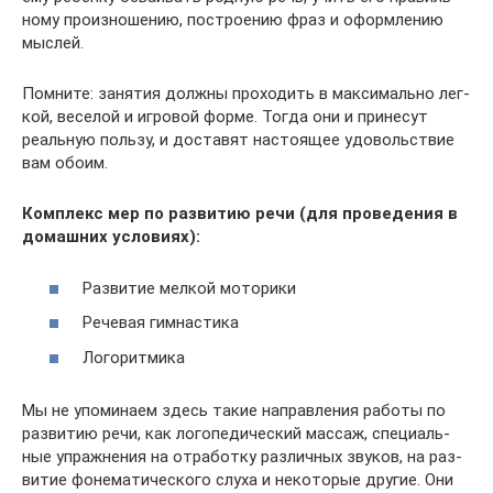
ному про­из­но­ше­нию, постро­е­нию фраз и оформ­ле­нию
мыслей.
Помните: заня­тия должны про­хо­дить в мак­си­мально лег­
кой, весе­лой и игро­вой форме. Тогда они и при­не­сут
реаль­ную пользу, и доста­вят насто­я­щее удо­воль­ствие
вам обоим.
Ком­плекс мер по раз­ви­тию речи (для про­ве­де­ния в
домаш­них условиях):
Раз­ви­тие мел­кой моторики
Рече­вая гимнастика
Лого­рит­мика
Мы не упо­ми­наем здесь такие направ­ле­ния работы по
раз­ви­тию речи, как лого­пе­ди­че­ский мас­саж, спе­ци­аль­
ные упраж­не­ния на отра­ботку раз­лич­ных зву­ков, на раз­
ви­тие фоне­ма­ти­че­ского слуха и неко­то­рые дру­гие. Они