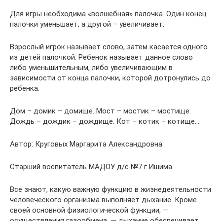
Для игры необходима «волшебная» палочка. Один конец
палочки уменьшает, а другой – увеличивает.
Взрослый игрок называет слово, затем касается одного
из детей палочкой. Ребенок называет данное слово
либо уменьшительным, либо увеличивающим в
зависимости от конца палочки, которой дотронулись до
ребенка.
Дом – домик – домище. Мост – мостик – мостище.
Дождь – дождик – дождище. Кот – котик – котище…
Автор: Круговых Маргарита Александровна
Старший воспитатель МАДОУ д/с №7 г.Ишима
Все знают, какую важную функцию в жизнедеятельности
че­ловеческого организма выполняет дыхание. Кроме
своей основ­ной физиологической функции, —
осуществления газообмена, — дыхание обеспечивает