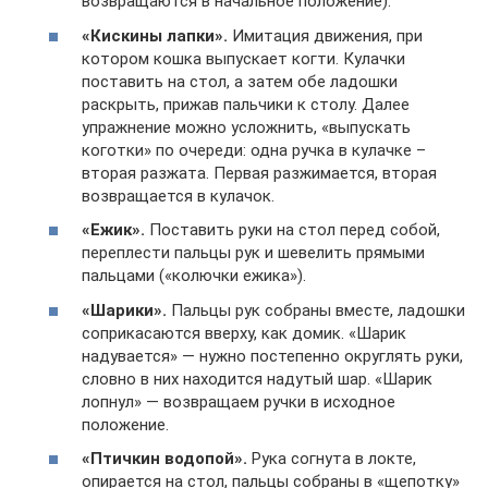
возвращаются в начальное положение).
«Кискины лапки».
Имитация движения, при
котором кошка выпускает когти. Кулачки
поставить на стол, а затем обе ладошки
раскрыть, прижав пальчики к столу. Далее
упражнение можно усложнить, «выпускать
коготки» по очереди: одна ручка в кулачке –
вторая разжата. Первая разжимается, вторая
возвращается в кулачок.
«Ежик».
Поставить руки на стол перед собой,
переплести пальцы рук и шевелить прямыми
пальцами («колючки ежика»).
«Шарики».
Пальцы рук собраны вместе, ладошки
соприкасаются вверху, как домик. «Шарик
надувается» — нужно постепенно округлять руки,
словно в них находится надутый шар. «Шарик
лопнул» — возвращаем ручки в исходное
положение.
«Птичкин водопой».
Рука согнута в локте,
опирается на стол, пальцы собраны в «щепотку»