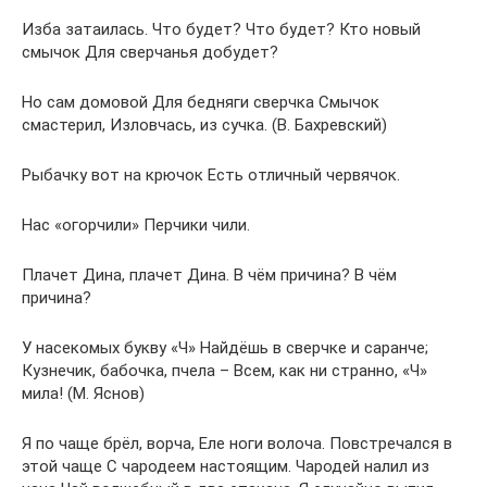
Изба затаилась. Что будет? Что будет? Кто новый
смычок Для сверчанья добудет?
Но сам домовой Для бедняги сверчка Смычок
смастерил, Изловчась, из сучка. (В. Бахревский)
Рыбачку вот на крючок Есть отличный червячок.
Нас «огорчили» Перчики чили.
Плачет Дина, плачет Дина. В чём причина? В чём
причина?
У насекомых букву «Ч» Найдёшь в сверчке и саранче;
Кузнечик, бабочка, пчела – Всем, как ни странно, «Ч»
мила! (М. Яснов)
Я по чаще брёл, ворча, Еле ноги волоча. Повстречался в
этой чаще С чародеем настоящим. Чародей налил из