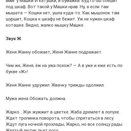
вмиг у Машки И катушки, и бумажки. Будто бы спешит
под шкаф. Вот такой у Машки нрав. Ну, а если там
мышата — Кошки нет, ушла куда-то. Как мышонок там
шуршит, Кошка к шкафу не бежит. Уж не нужен шкаф
коташке. Видно, жалко мышку Машке.
Звук Ж
Женя Жанну обожает, Женя Жанне подражает.
Чем же, Женя, ёж на ужа похож? — А в уже и еже есть по
букве «Ж»!
Женя Жанне удружил: Жвачку трижды одолжил.
Мужа жена Обожать должна.
Жарко… Жук жужжит в цветке. Жаба дремлет в лопухе.
Ждет тропинка поворота, чтобы спрятаться в лесу.
Ждут луга ночной прохлады, Жарко, но все солнцу рады.
Желтый лютик пьет росу.