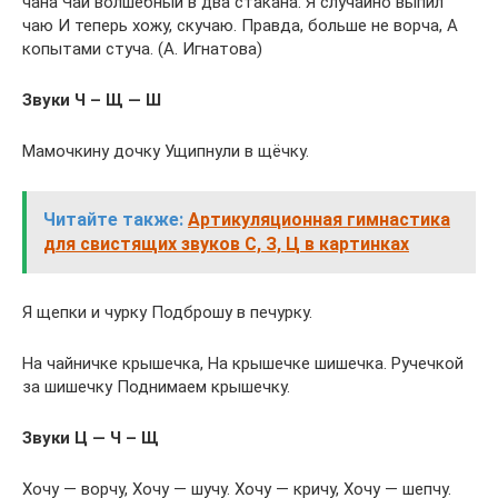
чана Чай волшебный в два стакана. Я случайно выпил
чаю И теперь хожу, скучаю. Правда, больше не ворча, А
копытами стуча. (А. Игнатова)
Звуки Ч – Щ — Ш
Мамочкину дочку Ущипнули в щёчку.
Читайте также:
Артикуляционная гимнастика
для свистящих звуков С, З, Ц в картинках
Я щепки и чурку Подброшу в печурку.
На чайничке крышечка, На крышечке шишечка. Ручечкой
за шишечку Поднимаем крышечку.
Звуки Ц — Ч – Щ
Хочу — ворчу, Хочу — шучу. Хочу — кричу, Хочу — шепчу.