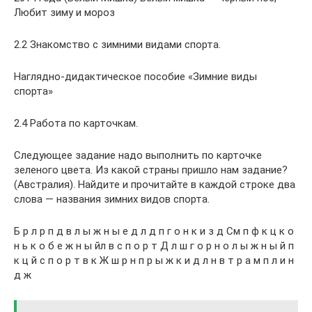
Любит зиму и мороз
2.2 Знакомство с зимними видами спорта.
Наглядно-дидактическое пособие «Зимние виды
спорта»
2.4 Работа по карточкам.
Следующее задание надо выполнить по карточке
зеленого цвета. Из какой страны пришло нам задание?
(Австралия). Найдите и прочитайте в каждой строке два
слова — названия зимних видов спорта.
Б р л р п д в л ы ж н ы е д л д п г о н к и з д См п ф к ц к о
н ь к о б е ж н ы йл в с п о р т Д л ш г о р н о л ы ж н ы й п
к ц й с п о р т в к Ж ш р н п р ы ж к и д л н в т р а м п л и н
д ж