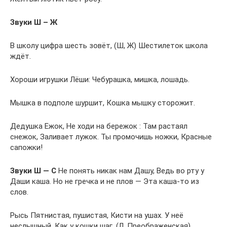
Звуки Ш – Ж
В школу цифра шесть зовёт, (Ш, Ж) Шестилеток школа
ждёт.
Хороши игрушки Лёши: Чебурашка, мишка, лошадь.
Мышка в подполе шуршит, Кошка мышку сторожит.
Дедушка Ежок, Не ходи на бережок : Там растаял
снежок, Заливает лужок. Ты промочишь ножки, Красные
сапожки!
Звуки Ш — С
Не понять никак нам Дашу, Ведь во рту у
Даши каша. Но не гречка и не плов — Эта каша-то из
слов.
Рысь Пятнистая, пушистая, Кисти на ушах. У неё
неслышный, Как у кошки шаг. (Л. Преображенская)