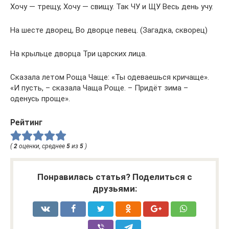
Хочу — трещу, Хочу — свищу. Так ЧУ и ЩУ Весь день учу.
На шесте дворец, Во дворце певец. (Загадка, скворец)
На крыльце дворца Три царских лица.
Сказала летом Роща Чаще: «Ты одеваешься кричаще».
«И пусть, – сказала Чаща Роще. – Придёт зима –
оденусь проще».
Рейтинг
(
2
оценки, среднее
5
из
5
)
Понравилась статья? Поделиться с
друзьями: