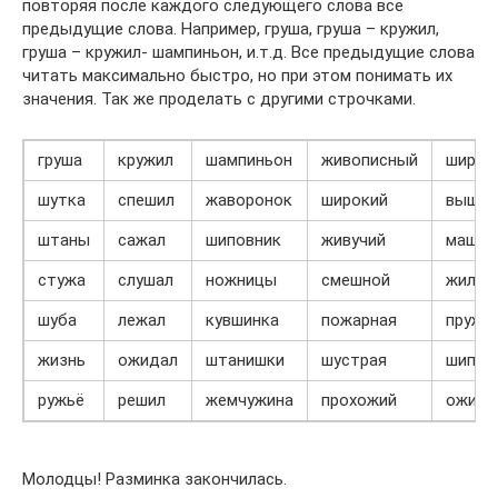
повторяя после каждого следующего слова все
предыдущие слова. Например, груша, груша – кружил,
груша – кружил- шампиньон, и.т.д. Все предыдущие слова
читать максимально быстро, но при этом понимать их
значения. Так же проделать с другими строчками.
груша
кружил
шампиньон
живописный
ширин
шутка
спешил
жаворонок
широкий
вышив
штаны
сажал
шиповник
живучий
машин
стужа
слушал
ножницы
смешной
жилищ
шуба
лежал
кувшинка
пожарная
пружи
жизнь
ожидал
штанишки
шустрая
шипуч
ружьё
решил
жемчужина
прохожий
ожида
Молодцы! Разминка закончилась.