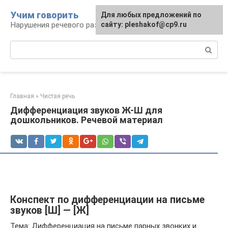
Перейти
Учим говорить
Для любых предложений по
к
Нарушения речевого развития
сайту: pleshakof@cp9.ru
контенту
Поиск:
Главная
»
Чистая речь
Дифференциация звуков Ж-Ш для
дошкольников. Речевой материал
Конспект по дифференциации на письме
звуков [Ш] — [Ж]
Тема: Дифференциация на письме парных звонких и