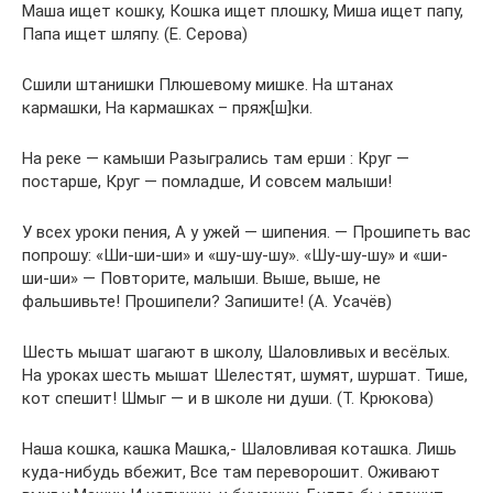
Маша ищет кошку, Кошка ищет плошку, Миша ищет папу,
Папа ищет шляпу. (Е. Серова)
Сшили штанишки Плюшевому мишке. На штанах
кармашки, На кармашках – пряж[ш]ки.
На реке — камыши Разыгрались там ерши : Круг —
постарше, Круг — помладше, И совсем малыши!
У всех уроки пения, А у ужей — шипения. — Прошипеть вас
попрошу: «Ши-ши-ши» и «шу-шу-шу». «Шу-шу-шу» и «ши-
ши-ши» — Повторите, малыши. Выше, выше, не
фальшивьте! Прошипели? Запишите! (А. Усачёв)
Шесть мышат шагают в школу, Шаловливых и весёлых.
На уроках шесть мышат Шелестят, шумят, шуршат. Тише,
кот спешит! Шмыг — и в школе ни души. (Т. Крюкова)
Наша кошка, кашка Машка,- Шаловливая коташка. Лишь
куда-нибудь вбежит, Все там переворошит. Оживают