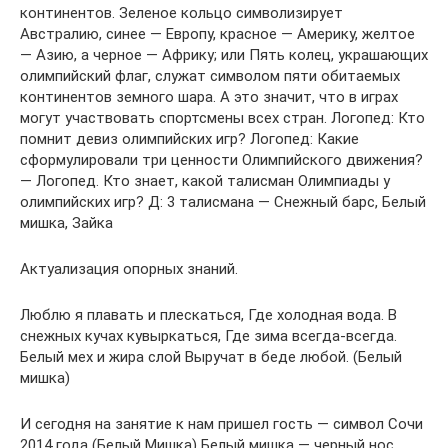
континентов. Зеленое кольцо символизирует
Австралию, синее — Европу, красное — Америку, желтое
— Азию, а черное — Африку; или Пять колец, украшающих
олимпийский флаг, служат символом пяти обитаемых
континентов земного шара. А это значит, что в играх
могут участвовать спортсмены всех стран. Логопед: Кто
помнит девиз олимпийских игр? Логопед: Какие
сформулировали три ценности Олимпийского движения?
— Логопед. Кто знает, какой талисман Олимпиады у
олимпийских игр? Д: 3 талисмана — Снежный барс, Белый
мишка, Зайка
Актуализация опорных знаний.
Люблю я плавать и плескаться, Где холодная вода. В
снежных кучах кувыркаться, Где зима всегда-всегда.
Белый мех и жира слой Выручат в беде любой. (Белый
мишка)
И сегодня на занятие к нам пришел гость — символ Сочи
2014 года (Белый Мишка) Белый мишка — черный нос,