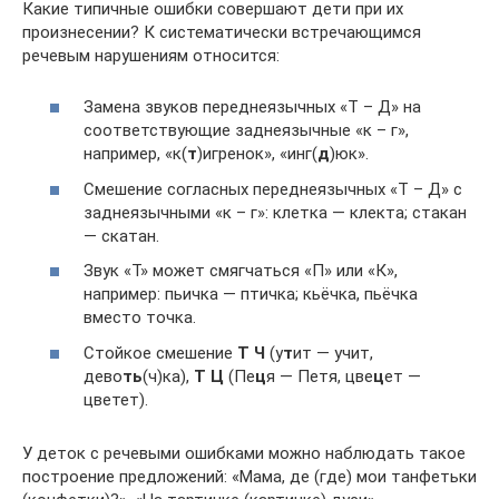
Какие типичные ошибки совершают дети при их
произнесении? К систематически встречающимся
речевым нарушениям относится:
Замена звуков переднеязычных «Т – Д» на
соответствующие заднеязычные «к – г»,
например, «к(
т
)игренок», «инг(
д
)юк».
Смешение согласных переднеязычных «Т – Д» с
заднеязычными «к – г»: клетка — клекта; стакан
— скатан.
Звук «Т» может смягчаться «П» или «К»,
например: пьичка — птичка; кьёчка, пьёчка
вместо точка.
Стойкое смешение
Т Ч
(у
т
ит — учит,
дево
ть
(ч)ка),
Т Ц
(Пе
ц
я — Петя, цве
ц
ет —
цветет).
У деток с речевыми ошибками можно наблюдать такое
построение предложений: «Мама, де (где) мои танфетьки