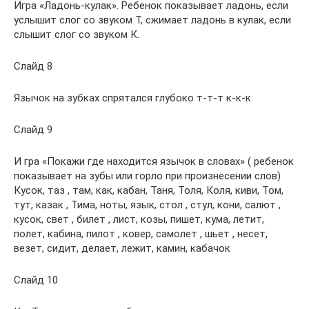
Игра «Ладонь-кулак». Ребенок показывает ладонь, если
услышит слог со звуком Т, сжимает ладонь в кулак, если
слышит слог со звуком К.
Слайд 8
Язычок на зубках спрятался глубоко т-т-т к-к-к
Слайд 9
И гра «Покажи где находится язычок в словах» ( ребенок
показывает на зубы или горло при произнесении слов)
Кусок, таз , там, как, кабан, Таня, Толя, Коля, киви, Том,
тут, казак , Тима, ноты, язык, стол , стул, кони, салют ,
кусок, свет , билет , лист, козы, пишет, кума, летит,
полет, кабина, пилот , ковер, самолет , шьет , несет,
везет, сидит, делает, лежит, камин, кабачок
Слайд 10