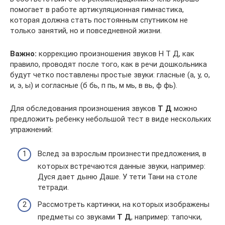
помогает в работе артикуляционная гимнастика,
которая должна стать постоянным спутником не
только занятий, но и повседневной жизни.
Важно:
коррекцию произношения звуков Н Т Д, как
правило, проводят после того, как в речи дошкольника
будут четко поставлены простые звуки: гласные (а, у, о,
и, э, ы) и согласные (б бь, п пь, м мь, в вь, ф фь).
Для обследования произношения звуков
Т Д
можно
предложить ребенку небольшой тест в виде нескольких
упражнений:
Вслед за взрослым произнести предложения, в
которых встречаются данные звуки, например:
Дуся дает дыню Даше. У тети Тани на столе
тетради.
Рассмотреть картинки, на которых изображены
предметы со звуками
Т Д
, например: тапочки,