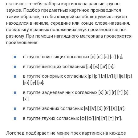
включает в себя наборы картинок на разные группы
звуков. Подбор предметных картинок производится
таким образом, чтобы каждый из обследуемых звуков
находился в начале, середине или конце слова-названия,
поскольку в разных положениях звук произносится по-
разному. При помощи наглядного материала проверяется
произношение:
в группе свистящих согласных [с] [с‘] [з] [з‘] [ц];
в группе шипящих согласных [ш] [ж] [ш‘] [ч];
в группе сонорных согласных [р] [р‘] [л] [л‘] [j] [ja] [jэ]
[jo] [jy] [jи];
в группе заднеязычных согласных [к] [к‘] [г] [г‘] [х]
[х‘];
в группе звонких согласных [в] [в‘] [б] [б‘] [д] [д‘];
в группе глухих согласных [ф] [ф‘] [п] [п‘] [т] [т‘].
Логопед подбирает не менее трех картинок на каждое