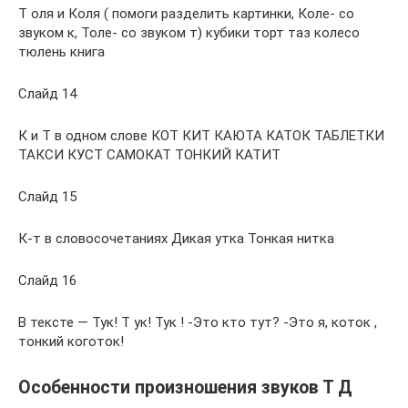
Т оля и Коля ( помоги разделить картинки, Коле- со
звуком к, Толе- со звуком т) кубики торт таз колесо
тюлень книга
Слайд 14
К и Т в одном слове КОТ КИТ КАЮТА КАТОК ТАБЛЕТКИ
ТАКСИ КУСТ САМОКАТ ТОНКИЙ КАТИТ
Слайд 15
К-т в словосочетаниях Дикая утка Тонкая нитка
Слайд 16
В тексте — Тук! Т ук! Тук ! -Это кто тут? -Это я, коток ,
тонкий коготок!
Особенности произношения звуков Т Д