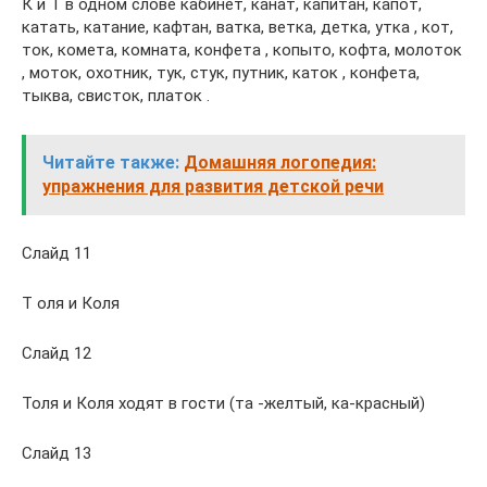
К и Т в одном слове кабинет, канат, капитан, капот,
катать, катание, кафтан, ватка, ветка, детка, утка , кот,
ток, комета, комната, конфета , копыто, кофта, молоток
, моток, охотник, тук, стук, путник, каток , конфета,
тыква, свисток, платок .
Читайте также:
Домашняя логопедия:
упражнения для развития детской речи
Слайд 11
Т оля и Коля
Слайд 12
Толя и Коля ходят в гости (та -желтый, ка-красный)
Слайд 13