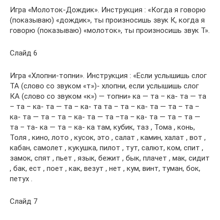
Игра «Молоток-Дождик». Инструкция : «Когда я говорю
(показываю) «дождик», ты произносишь звук К, когда я
говорю (показываю) «молоток», ты произносишь звук Т».
Слайд 6
Игра «Хлопни-топни». Инструкция : «Если услышишь слог
ТА (слово со звуком «т»)- хлопни, если услышишь слог
КА (слово со звуком «к») — топни» ка — та – ка- та — та
– та – ка- та — та – ка- та та – та – ка- та — та – та –
ка- та — та – та – ка- та — та –та – ка- та — та – та —
та – та- ка — та – ка- ка там, кубик, таз , Тома , конь,
Толя , кино, лото , кусок, это , салат , камин, халат , вот ,
кабан, самолет , кукушка, пилот , тут, салют, ком, спит ,
замок, спят , пьет , язык, бежит , бык, плачет , мак, сидит
, бак, ест , поет , как, везут , нет , кум, винт, туман, бок,
петух .
Слайд 7