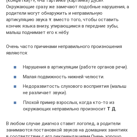
(конфетки)?», «На тартинке (картинке) дуси».
Окружающие сразу же замечают подобные нарушения, а
родители могут обнаружить и неправильную
артикуляцию звука
т
: вместо того, чтобы оставить
кончик языка внизу, упирающимся в передние зубы,
малыш поднимает его к нёбу.
Очень часто причинами неправильного произношения
являются:
Нарушения в артикуляции (работе органов речи).
Малая подвижность нижней челюсти.
Недоразвитость слухового восприятия (малыш
не различает звуки).
Плохой пример взрослых, когда кто-то из
окружающих неправильно произносит
Т Д
.
В любом случае диагноз ставит логопед, а родители
занимаются постановкой звуков на домашних занятиях
в соответствии с его рекомендациями.Очень хорошо