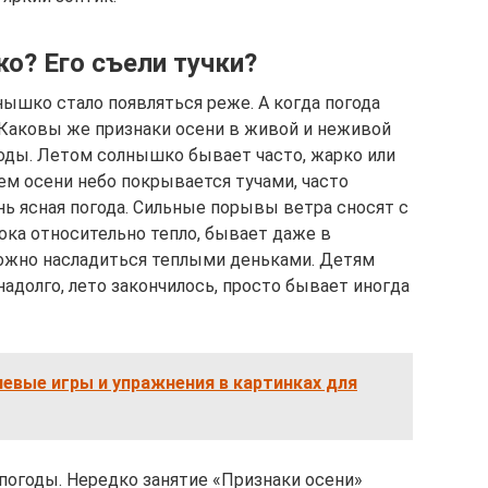
о? Его съели тучки?
ышко стало появляться реже. А когда погода
м. Каковы же признаки осени в живой и неживой
оды. Летом солнышко бывает часто, жарко или
ием осени небо покрывается тучами, часто
нь ясная погода. Сильные порывы ветра сносят с
ока относительно тепло, бывает даже в
можно насладиться теплыми деньками. Детям
надолго, лето закончилось, просто бывает иногда
чевые игры и упражнения в картинках для
погоды. Нередко занятие «Признаки осени»