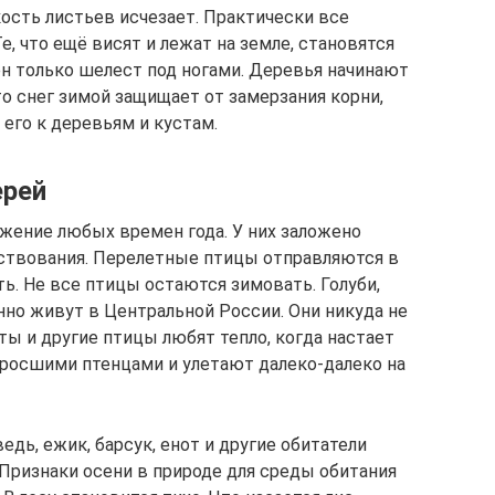
ркость листьев исчезает. Практически все
е, что ещё висят и лежат на земле, становятся
н только шелест под ногами. Деревья начинают
о снег зимой защищает от замерзания корни,
его к деревьям и кустам.
ерей
жение любых времен года. У них заложено
ествования. Перелетные птицы отправляются в
ть. Не все птицы остаются зимовать. Голуби,
нно живут в Центральной России. Они никуда не
сты и другие птицы любят тепло, когда настает
одросшими птенцами и улетают далеко-далеко на
едь, ежик, барсук, енот и другие обитатели
Признаки осени в природе для среды обитания