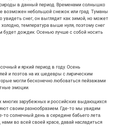
рироды в данный период. Временами солнышко
бре возможен небольшой снежок или град. Туманы
о увидеть снег, он выглядит как зимой, но может
к холодно, температура выше нуля, поэтому снег
ем будет дождик. Осенью лучше с собой носить
сочный и яркий период в году. Осень
лей и поэтов на их шедевры с лирическим
оторые могли бесконечно любоваться пейзажами
ятные эмоции.
х многих зарубежных и российских выдающихся
яют своим разнообразием. Где-то мы увидим
-то солнечный день в середине бабьего лета.
 нами во всей своей красе, давай насладиться