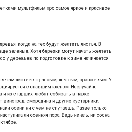
детками мультфильм про самое яркое и красивое
ревья, когда на тех будут желтеть листья. В
еще зеленые. Хотя березки могут начать желтеть
сс у деревьев по подготовке к зиме начинается
цветам листьев: красным, желтым, оранжевым. У
циируется с опавшим кленом. Неслучайно.
а и из старших, любят собирать в парке
т виноград, смородина и другие кустарники,
наки осени ни с чем не спутаешь. Разве только
аступила ли осенняя пора. Ведь ни ель, ни сосна,
октябре.