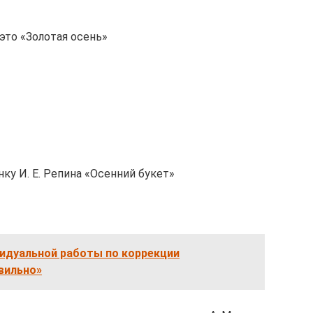
 это «Золотая осень»
ку И. Е. Репина «Осенний букет»
идуальной работы по коррекции
вильно»