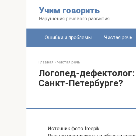
Перейти
Учим говорить
к
контенту
Нарушения речевого развития
Ошибки и проблемы
Чистая речь
Главная
»
Чистая речь
Логопед-дефектолог: 
Санкт-Петербурге?
Источник фото freepik
Раньше специалисты в области корре