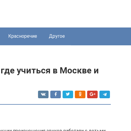
Красноречие
Другое
где учиться в Москве и
кции произношения звуков работали с детьми,