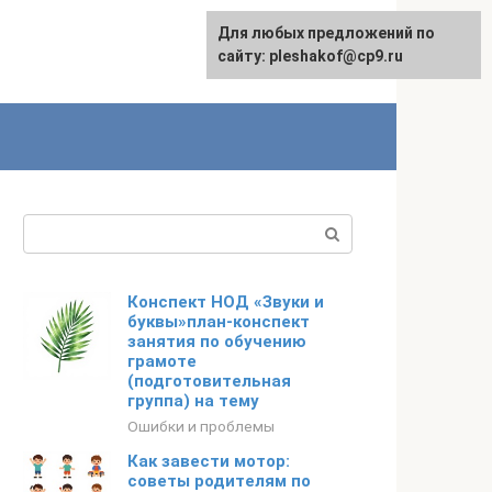
Для любых предложений по
сайту: pleshakof@cp9.ru
Поиск:
Конспект НОД «Звуки и
буквы»план-конспект
занятия по обучению
грамоте
(подготовительная
группа) на тему
Ошибки и проблемы
Как завести мотор:
советы родителям по