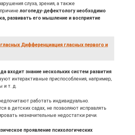
рушения слуха, зрения, а также
 причине
логопеду-дефектологу необходимо
а, развивать его мышление и восприятие
гласных Дифференциация гласных первого и
а входит знание нескольких систем развития
ьзуют интерактивные приспособления, например,
и т. д.
редпочитают работать индивидуально.
ся в детских садах, не позволяют исправлять
ровать незначительные недостатки речи.
зическое проявление психологических