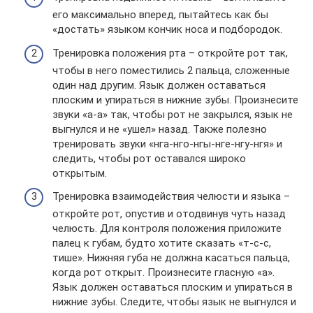
его максимально вперед, пытайтесь как бы
«достать» языком кончик носа и подбородок.
Тренировка положения рта – откройте рот так,
чтобы в него поместились 2 пальца, сложенные
один над другим. Язык должен оставаться
плоским и упираться в нижние зубы. Произнесите
звуки «а-а» так, чтобы рот не закрылся, язык не
выгнулся и не «ушел» назад. Также полезно
тренировать звуки «нга-нго-нгы-нге-нгу-нгя» и
следить, чтобы рот оставался широко
открытым.
Тренировка взаимодействия челюсти и языка –
откройте рот, опустив и отодвинув чуть назад
челюсть. Для контроля положения приложите
палец к губам, будто хотите сказать «т-с-с,
тише». Нижняя губа не должна касаться пальца,
когда рот открыт. Произнесите гласную «а».
Язык должен оставаться плоским и упираться в
нижние зубы. Следите, чтобы язык не выгнулся и