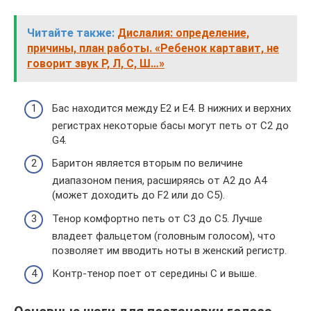
Читайте также:
Дислалия: определение,
причины, план работы. «Ребенок картавит, не
говорит звук Р, Л, С, Ш…»
Бас находится между E2 и E4. В нижних и верхних
регистрах некоторые басы могут петь от C2 до
G4.
Баритон является вторым по величине
диапазоном пения, расширяясь от A2 до A4
(может доходить до F2 или до C5).
Тенор комфортно петь от C3 до C5. Лучше
владеет фальцетом (головным голосом), что
позволяет им вводить ноты в женский регистр.
Контр-тенор поет от середины C и выше.