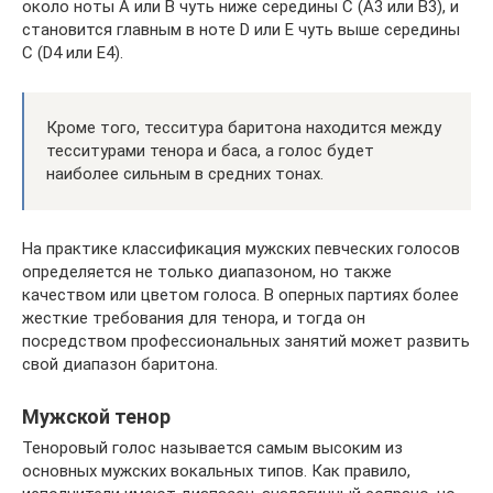
около ноты A или B чуть ниже середины C (A3 или B3), и
становится главным в ноте D или E чуть выше середины
C (D4 или E4).
Кроме того, тесситура баритона находится между
тесситурами тенора и баса, а голос будет
наиболее сильным в средних тонах.
На практике классификация мужских певческих голосов
определяется не только диапазоном, но также
качеством или цветом голоса. В оперных партиях более
жесткие требования для тенора, и тогда он
посредством профессиональных занятий может развить
свой диапазон баритона.
Мужской тенор
Теноровый голос называется самым высоким из
основных мужских вокальных типов. Как правило,