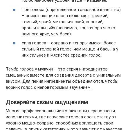
голос наиболее удобен, а где – наименее;
тон голоса (определенное тональное качество)
– описывающие слова включают «резкий,
темный, яркий, металлический, звонкий,
пронзительный» (например, тон тенора часто
намного ярче, чем баса);
сила голоса – сопрано и теноры имеют более
сильный головной голос, чем меццо и басы, а у
них сильнее и мясистее средний голос.
Тембр голоса у мужчин – это серия ингредиентов,
смешанных вместе для создания десерта с уникальным
вкусом. Для пения ингредиенты объединяются, чтобы
возник голос с неповторимым звучанием.
Доверяйте своим ощущениям
Многие профессиональные коллективы переполнены
исполнителями, где певческие голоса соответствуют
уровню меццо-сопрано, способных воплощать свои
таланты в других категориях, и это зависит от качества