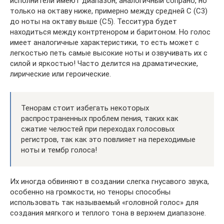
исполнители имеют диапазон, аналогичный сопрано, но
только на октаву ниже, примерно между средней C (C3)
до ноты на октаву выше (C5). Тесситура будет
находиться между контртенором и баритоном. Но голос
имеет аналогичные характеристики, то есть может с
легкостью петь самые высокие ноты и озвучивать их с
силой и яркостью! Часто делится на драматические,
лирические или героические.
Тенорам стоит избегать некоторых
распространенных проблем пения, таких как
сжатие челюстей при переходах голосовых
регистров, так как это повлияет на переходимые
ноты и тембр голоса!
Их иногда обвиняют в создании слегка гнусавого звука,
особенно на громкости, но теноры способны
использовать так называемый «головной голос» для
создания мягкого и теплого тона в верхнем диапазоне.