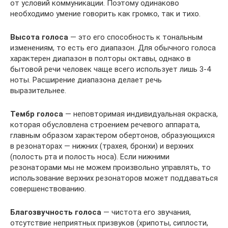
от условий коммуникации. Поэтому одинаково
необходимо умение говорить как громко, так и тихо.
Высота голоса
— это его способность к тональным
изменениям, то есть его диапазон. Для обычного голоса
характерен диапазон в полторы октавы, однако в
бытовой речи человек чаще всего использует лишь 3-4
ноты. Расширение диапазона делает речь
выразительнее.
Тембр голоса
— неповторимая индивидуальная окраска,
которая обусловлена строением речевого аппарата,
главным образом характером обертонов, образующихся
в резонаторах — нижних (трахея, бронхи) и верхних
(полость рта и полость носа). Если нижними
резонаторами мы не можем произвольно управлять, то
использование верхних резонаторов может поддаваться
совершенствованию.
Благозвучность голоса
— чистота его звучания,
отсутствие неприятных призвуков (хрипоты, сиплости,