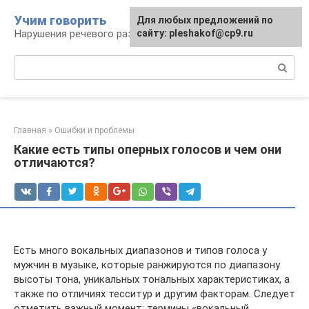
Перейти
Учим говорить
Для любых предложений по
к
Нарушения речевого развития
сайту: pleshakof@cp9.ru
контенту
Поиск:
Главная
»
Ошибки и проблемы
Какие есть типы оперных голосов и чем они
отличаются?
Есть много вокальных диапазонов и типов голоса у
мужчин в музыке, которые ранжируются по диапазону
высоты тона, уникальных тональных характеристиках, а
также по отличиях тесситур и другим факторам. Следует
отметить важный момент: термины «вокальный