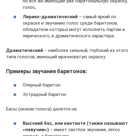
но всё же имеющий уже баритональную окраску,
голос;
Лирико-драматический
– самый яркий по
окраске и звучанию голос среди баритонов,
обладатели которых могут исполнять партии и
лирического, и драматического характера;
Драматический
– наиболее сильный, глубокий из этого
типа голосов, имеющий мрачноватую окраску.
Примеры звучания баритонов:
Оперный баритон
Эстрадный баритон
Басы (низкие голоса) делятся на:
Высокий бас, или кантанте (также называют
«певучим»)
– имеет светлое звучание, легко
спутать с баритоном;