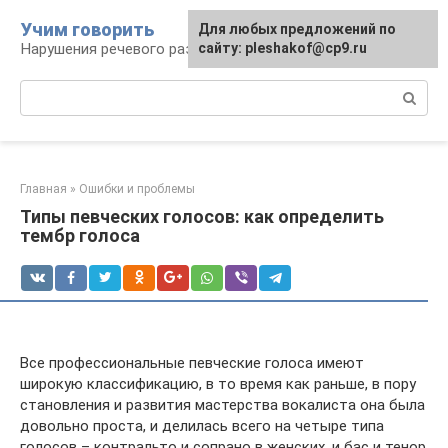
Перейти
Учим говорить
Для любых предложений по
к
Нарушения речевого развития
сайту: pleshakof@cp9.ru
контенту
Поиск:
Главная
»
Ошибки и проблемы
Типы певческих голосов: как определить
тембр голоса
Все профессиональные певческие голоса имеют
широкую классификацию, в то время как раньше, в пору
становления и развития мастерства вокалиста она была
довольно проста, и делилась всего на четыре типа
голосов – контральто и сопрано в женских, и бас и тенор