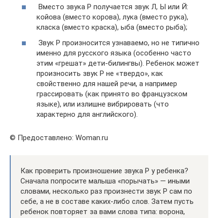
Вместо звука Р получается звук Л, Ы или Й:
койова (вместо корова), лука (вместо рука),
класка (вместо краска), ыба (вместо рыба);
Звук Р произносится узнаваемо, но не типично
именно для русского языка (особенно часто
этим «грешат» дети-билингвы). Ребенок может
произносить звук Р не «твердо», как
свойственно для нашей речи, а например
грассировать (как принято во французском
языке), или излишне вибрировать (что
характерно для английского).
© Предоставлено: Woman.ru
Как проверить произношение звука Р у ребенка?
Сначала попросите малыша «порычать» — иными
словами, несколько раз произнести звук Р сам по
себе, а не в составе каких-либо слов. Затем пусть
ребенок повторяет за вами слова типа: ворона,