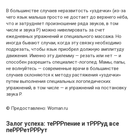
В большинстве случаев неразвитость «уздечки» (из-за
чего язык малыша просто не достает до верхнего нёба,
что и затрудняет произношение ряда звуков, в том
числе и звука Р) можно нивелировать за счет
ежедневных упражнений и специального массажа. Но
иногда бывают случаи, когда эту связку необходимо
подрезать, чтобы язык приобрел должную амплитуду
движения. Именно эту дилемму — резать или нет — и
способен разрешить специалист-логопед. Мамы, папы,
не волнуйтесь — современные врачи в большинстве
случаев склоняются к методу растяжения «уздечки»
путем выполнения специальных логопедических
упражнений, в том числе — и упражнений на постановку
звука Р.
© Предоставлено: Woman.ru
Залог успеха: теРРРпение и тРРРуд все
пеРРРетРРРут