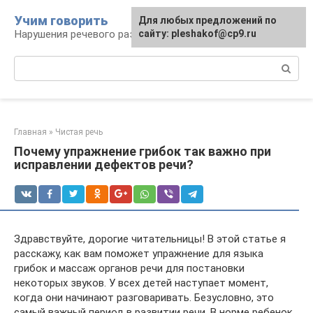
Перейти
Учим говорить
Для любых предложений по
к
Нарушения речевого развития
сайту: pleshakof@cp9.ru
контенту
Поиск:
Главная
»
Чистая речь
Почему упражнение грибок так важно при
исправлении дефектов речи?
Здравствуйте, дорогие читательницы! В этой статье я
расскажу, как вам поможет упражнение для языка
грибок и массаж органов речи для постановки
некоторых звуков. У всех детей наступает момент,
когда они начинают разговаривать. Безусловно, это
самый важный период в развитии речи. В норме ребенок