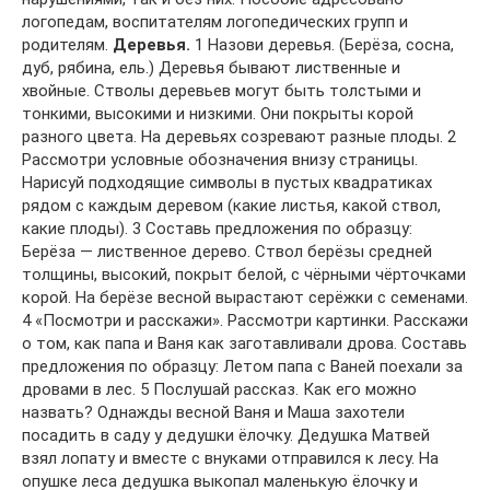
логопедам, воспитателям логопедических групп и
родителям.
Деревья.
1 Назови деревья. (Берёза, сосна,
дуб, рябина, ель.) Деревья бывают лиственные и
хвойные. Стволы деревьев могут быть толстыми и
тонкими, высокими и низкими. Они покрыты корой
разного цвета. На деревьях созревают разные плоды. 2
Рассмотри условные обозначения внизу страницы.
Нарисуй подходящие символы в пустых квадратиках
рядом с каждым деревом (какие листья, какой ствол,
какие плоды). 3 Составь предложения по образцу:
Берёза — лиственное дерево. Ствол берёзы средней
толщины, высокий, покрыт белой, с чёрными чёрточками
корой. На берёзе весной вырастают серёжки с семенами.
4 «Посмотри и расскажи». Рассмотри картинки. Расскажи
о том, как папа и Ваня как заготавливали дрова. Составь
предложения по образцу: Летом папа с Ваней поехали за
дровами в лес. 5 Послушай рассказ. Как его можно
назвать? Однажды весной Ваня и Маша захотели
посадить в саду у дедушки ёлочку. Дедушка Матвей
взял лопату и вместе с внуками отправился к лесу. На
опушке леса дедушка выкопал маленькую ёлочку и