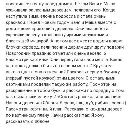
посадил её в саду перед домом. Летом Ваня и Маша
ухаживали за лесным деревцем, поливали его. Когда
наступила зима, ёлочка подросла и стала очень
красивой. Перед Новым годом Ваня и Маша вместе с
родителями приехали в деревню. Сначала ребята
украсили зелёную красавицу яркими игрушками и
блестящей мишурой. А потом все вместе водили вокруг
ёлочки хоровод, пели песни и дарили друг другу подарки.
Новогодний праздник отметили очень весело. 6
Рассмотри картинки. Они перепутали свои места. Какая
картинка должна быть на первом месте? Кружком
какого цвета она отмечена? Раскрась первую бусинку
(первый пустой кружок) этим цветом. С остальными
картинками проделай такую же работу. Посмотри на
раскрашенные тобой бусы и расскажи по порядку о том,
как вырастили ёлочку. 7 «Составь рассказы-описания».
Назови деревья. (Яблоня, берёза, ель, дуб, рябина, сосна.)
Рассмотри картинный план. Расскажи о каждом дереве
по картинному плану. Начни рассказ так: Я хочу
рассказать о яблоне.