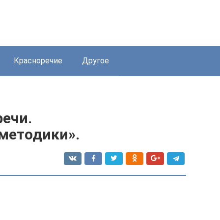
Красноречие
Другое
речи.
методики».