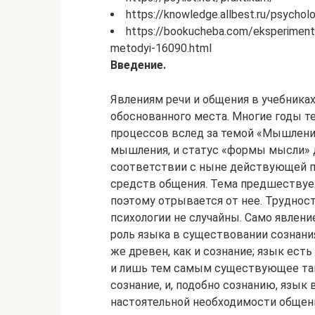
https://knowledge.allbest.ru/psyc
https://bookucheba.com/eksperimenta
metodyi-16090.html
Введение.
Явлениям речи и общения в учебниках
обоснованного места. Многие годы т
процессов вслед за темой «Мышление
мышления, и статус «формы мысли» д
соответствии с ныне действующей пр
средств общения. Тема предшествует
поэтому отрывается от нее. Труднос
психологии не случайны. Само явлен
роль языка в существовании сознания
же древен, как и сознание; язык ест
и лишь тем самым существующее так
сознание, и, подобно сознанию, язык 
настоятельной необходимости общен