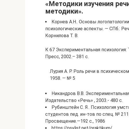
«Методики изучения реч
методики».
Корнев А.Н.. Основы логопатологии
психологические аспекты. — СПб.: Речь.
Корнилова Т. В.
К 67 Экспериментальная психология: Т
Пресс, 2002.– 381 с.
Лурия А. Р. Роль речи в психическо
1958. — № 5
Никандров В.В. Экспериментальная 
Издательство «Речь» , 2003.- 480 с.
Рубинштейн С. Я.. Психология умст
студентов пед. ин-тов по спец. № 2111
Просвещение.—192 с., 1986
https://psylist.net/praktikum/