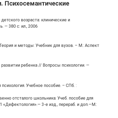
и. Психосемантические
 детского возраста: клинические и
 — 380 с: ил., 2006
еория и методы: Учебник для вузов. – М.: Аспект
м развитии ребенка // Вопросы психологии. —
психология. Учебное пособие. – СПб. :
венно отсталого школьника: Учеб. пособие для
 «Дефектология».— 3-е изд., перераб. и доп.—М.: