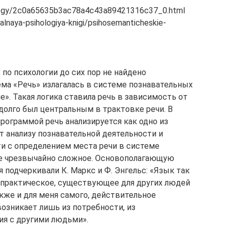
hology/2c0a65635b3ac78a4c43a89421316c37_0.html
lnaya-psihologiya-knigi/psihosemanticheskie-
 по психологии до сих пор не найдено
ема «Речь» излагалась в системе познавательных
». Такая логика ставила речь в зависимость от
олго был центральным в трактовке речи. В
ограммой речь анализируется как одно из
 анализу познавательной деятельности и
ти с определением места речи в системе
ие чрезвычайно сложное. Основополагающую
 подчеркивали К. Маркс и Ф. Энгельс: «Язык так
ь практическое, существующее для других людей
же и для меня самого, действительное
возникает лишь из потребности, из
ия с другими людьми».