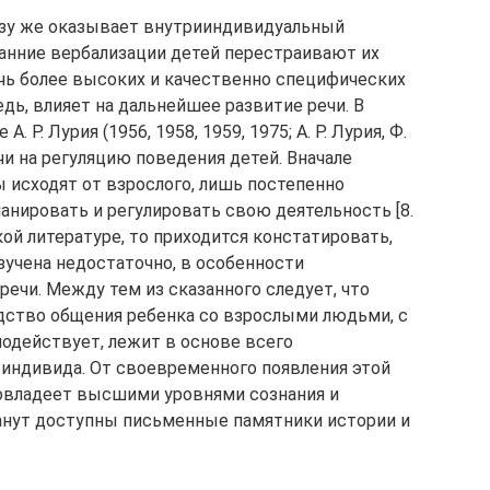
азу же оказывает внутрииндивидуальный
нние вербализации детей перестраивают их
чь более высоких и качественно специфических
едь, влияет на дальнейшее развитие речи. В
А. Р. Лурия (1956, 1958, 1959, 1975; А. Р. Лурия, Ф.
чи на регуляцию поведения детей. Вначале
исходят от взрослого, лишь постепенно
анировать и регулировать свою деятельность [8.
кой литературе, то приходится констатировать,
изучена недостаточно, в особенности
ечи. Между тем из сказанного следует, что
едство общения ребенка со взрослыми людьми, с
одействует, лежит в основе всего
индивида. От своевременного появления этой
 овладеет высшими уровнями сознания и
танут доступны письменные памятники истории и