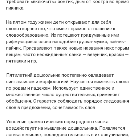
требовать «включить» зонтик, дым от костра во время
пикника.
На пятом году жизни дети открывают для себя
словотворчество, что имеет прямое отношение к
словообразованию. Их потешают придуманные ими
рифмующиеся слова наподобие грушка-мушка, зайчик-
пайчик. Присваивают также новые названия некоторым
вещам, часто неожиданные: санки — везунчик, краски —
пятналки и пр.
Пятилетний дошкольник постепенно овладевает
синтаксисом и морфологией. Научается изменять слова
по родам и падежам. Использует единственное и
множественное число существительных, применяет
обобщения. Старается соблюдать порядок следования
слов в предложении, сочетаемость слов.
Усвоение грамматических норм родного языка
воздействует на мышление дошкольника. Появляется
логика в мыслях, последовательность в их озвучивании,