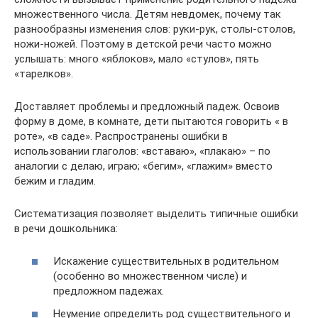
множественного числа. Детям невдомек, почему так
разнообразны изменения слов: руки-рук, столы-столов,
ножи-ножей. Поэтому в детской речи часто можно
услышать: много «яблоков», мало «стулов», пять
«тарелков».
Доставляет проблемы и предложный падеж. Освоив
форму в доме, в комнате, дети пытаются говорить « в
роте», «в саде». Распространены ошибки в
использовании глаголов: «вставаю», «плакаю» – по
аналогии с делаю, играю; «бегим», «глажим» вместо
бежим и гладим.
Систематизация позволяет выделить типичные ошибки
в речи дошкольника:
Искажение существительных в родительном
(особенно во множественном числе) и
предложном падежах.
Неумение определить род существительного и